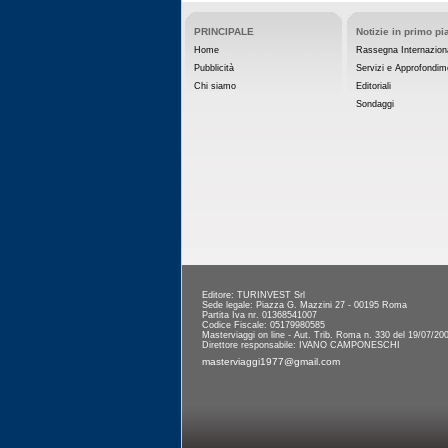
PRINCIPALE
Notizie in primo pi
Home
Rassegna Internazion
Pubblicità
Servizi e Approfondim
Chi siamo
Editoriali
Sondaggi
Editore: TURINVEST Srl
Sede legale: Piazza G. Mazzini 27 - 00195 Roma
Partita Iva nr. 01368541007
Codice Fiscale: 05179980585
Masterviaggi on line - Aut. Trib. Roma n. 330 del 19/07/20
Direttore responsabile: IVANO CAMPONESCHI
masterviaggi1977@gmail.com