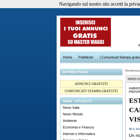
Navigando sul nostro sito accetti la privacy
Home
Pubblicita'
| Comunicati Stampa gratui
Domenica
IN PRIMO PIANO
NEWS D
ANNUNCI GRATUITI
AMBIE
COMUNICATI STAMPA GRATUITI
PROVI
ES
NEWS - ATTUALITÀ
News Italia
CA
News Mondo
VI
Ambiente
Economia e Finanza
M.V. An
Internet e Informatica
Un ri