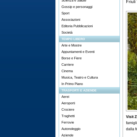
Scienza e Salute
Friuli
Gossip e personaggi
Sport
Associazioni
Editoria Pubblicazioni
Società
TEMPO LIBERO
Arte e Mostre
Appuntamenti e Eventi
Borse e Fiere
Carriere
Cinema
Musica, Teatro e Cultura
In Primo Piano
TRASPORTI E AZIENDE
Aerei
Aeroporti
Crociere
Traghetti
Visit 
Ferrovie
famigl
Autonoleggio
dalla 
Aziende