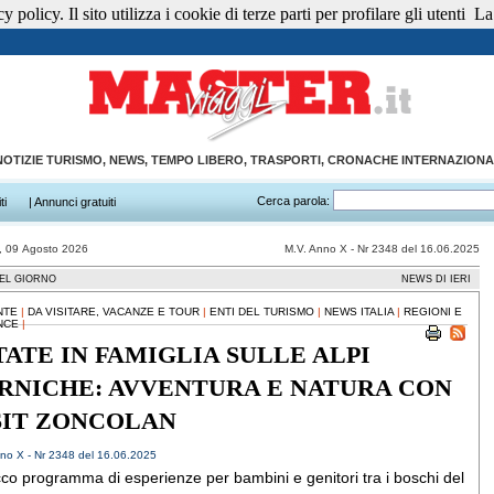
 policy. Il sito utilizza i cookie di terze parti per profilare gli utenti
La 
NOTIZIE TURISMO, NEWS, TEMPO LIBERO, TRASPORTI, CRONACHE INTERNAZIONA
Cerca parola:
ti
| Annunci gratuiti
, 09 Agosto 2026
M.V. Anno X - Nr 2348 del 16.06.2025
EL GIORNO
NEWS DI IERI
NTE
|
DA VISITARE, VACANZE E TOUR
|
ENTI DEL TURISMO
|
NEWS ITALIA
|
REGIONI E
NCE
|
TATE IN FAMIGLIA SULLE ALPI
RNICHE: AVVENTURA E NATURA CON
SIT ZONCOLAN
no X - Nr 2348 del 16.06.2025
cco programma di esperienze per bambini e genitori tra i boschi del