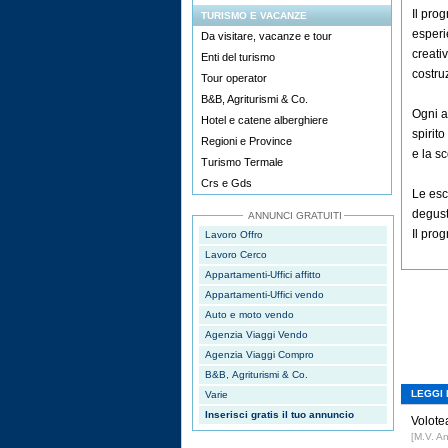
Il pro
TURISMO E VACANZE
esperi
Da visitare, vacanze e tour
creati
Enti del turismo
costruz
Tour operator
B&B, Agriturismi & Co.
Ogni a
Hotel e catene alberghiere
spirit
Regioni e Province
e la s
Turismo Termale
Crs e Gds
Le esc
degust
ANNUNCI GRATUITI
Il pro
Lavoro Offro
Lavoro Cerco
Appartamenti-Uffici affitto
Appartamenti-Uffici vendo
Auto e moto vendo
Agenzia Viaggi Vendo
Agenzia Viaggi Compro
B&B, Agriturismi & Co.
LEGGI 
Varie
Inserisci gratis il tuo annuncio
Volotea
[M.V. A