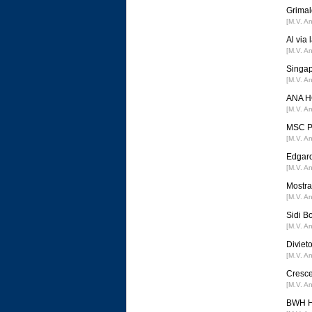
Grimal
[M.V. A
Al via
[M.V. A
Singap
[M.V. A
ANA HO
[M.V. A
MSC Po
[M.V. A
Edgard
[M.V. A
Mostra 
[M.V. A
Sidi B
[M.V. A
Divieto
[M.V. A
Cresce
[M.V. A
BWH Ho