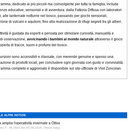
gramma, dedicato ai più piccoli ma coinvolgente per tutta la famiglia, include
enze educative, sensoriali e di avventura: dalla Fattoria Diffusa con laboratori
vi, alle lanternate notturne nel bosco, passando per giochi sensoriali,
ione di vulcani e aquiloni, fino alla realizzazione di rifugi segreti tra gli alberi.
ttività è guidata da esperti e pensata per stimolare curiosità, manualità e
o di osservazione,
avvicinando i bambini al mondo naturale
attraverso il gioco
coperta di tracce, suoni e profumi del bosco.
ursioni sono accessibili e rilassate, con merende genuine e spesso una
azione di prodotti locali, per concludere ogni giornata con gusto e convivialità.
gramma completo e aggiornato è disponibile sul sito ufficiale di Visit Zoncolan.
LE ALTRE NOTIZIE
 amplia l'operatività invernale a Olbia
nno X - Nr 2602 del 05.08.2026 | News Italia]