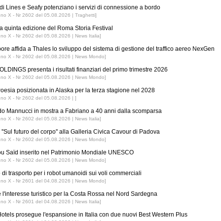
di Lines e Seafy potenziano i servizi di connessione a bordo
nno X - Nr 2602 del 05.08.2026 | Traghetti]
 la quinta edizione del Roma Storia Festival
nno X - Nr 2602 del 05.08.2026 | News Italia]
ore affida a Thales lo sviluppo del sistema di gestione del traffico aereo NexGen
nno X - Nr 2602 del 05.08.2026 | News Mondo]
LDINGS presenta i risultati finanziari del primo trimestre 2026
nno X - Nr 2602 del 05.08.2026 | News Mondo]
esia posizionata in Alaska per la terza stagione nel 2028
nno X - Nr 2602 del 05.08.2026 | ]
o Mannucci in mostra a Fabriano a 40 anni dalla scomparsa
nno X - Nr 2602 del 05.08.2026 | News Italia]
''Sul futuro del corpo'' alla Galleria Civica Cavour di Padova
nno X - Nr 2602 del 05.08.2026 | News Mondo]
ou Saïd inserito nel Patrimonio Mondiale UNESCO
nno X - Nr 2602 del 05.08.2026 | News Mondo]
 di trasporto per i robot umanoidi sui voli commerciali
nno X - Nr 2601 del 04.08.2026 | News Mondo]
 l'interesse turistico per la Costa Rossa nel Nord Sardegna
nno X - Nr 2601 del 04.08.2026 | News Italia]
tels prosegue l'espansione in Italia con due nuovi Best Western Plus