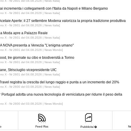
nno X - Nr 2601 del 04.08.2026 | News Italia]
ai incrementa i collegamenti con l'Italia da Napoli e Milano Bergamo
nno X - Nr 2601 del 04.08.2026 | News Italia]
Acetaie Aperte: il 27 settembre Modena valorizza la propria tradizione produttiva
nno X - Nr 2601 del 04.08.2026 | News Italia]
 la Moda apre a Palazzo Reale
nno X - Nr 2601 del 04.08.2026 | News Italia]
 NOVA presenta a Venezia ''L’enigma umano''
nno X - Nr 2601 del 04.08.2026 | News Mondo]
ood, tre giornate su cibo e biodiversità a Torino
nno X - Nr 2601 del 04.08.2026 | News Italia]
iane, Strisciuglio vicepresidente UIC
nno X - Nr 2601 del 04.08.2026 | News Italia]
ravel registra la crescita del lungo raggio e punta a un incremento del 20%
nno X - Nr 2600 del 03.08.2026 | News Italia]
r Portugal adotta una nuova tecnologia di verniciatura per ridurre il peso della
nno X - Nr 2600 del 03.08.2026 | News Mondo]
o
Feed Rss
Ne
Pubblicita'�