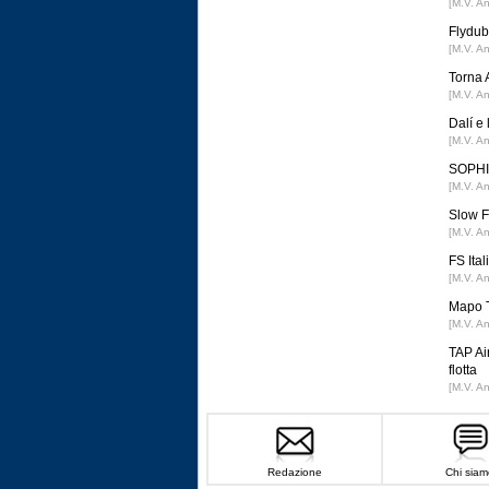
[M.V. A
Flydub
[M.V. A
Torna 
[M.V. A
Dalí e
[M.V. A
SOPHIA
[M.V. A
Slow F
[M.V. A
FS Ital
[M.V. A
Mapo T
[M.V. A
TAP Ai
flotta
[M.V. A
Redazione
Chi siam