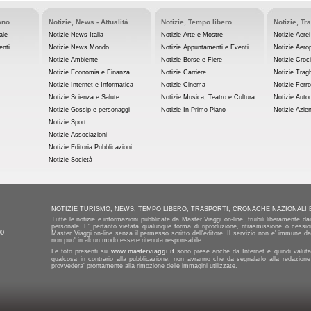
ano
Notizie, News - Attualità
Notizie, Tempo libero
Notizie, Tr
ale
Notizie News Italia
Notizie Arte e Mostre
Notizie Aerei
enti
Notizie News Mondo
Notizie Appuntamenti e Eventi
Notizie Aerop
Notizie Ambiente
Notizie Borse e Fiere
Notizie Croc
Notizie Economia e Finanza
Notizie Carriere
Notizie Tragh
Notizie Internet e Informatica
Notizie Cinema
Notizie Ferro
Notizie Scienza e Salute
Notizie Musica, Teatro e Cultura
Notizie Auto
Notizie Gossip e personaggi
Notizie In Primo Piano
Notizie Azie
Notizie Sport
Notizie Associazioni
Notizie Editoria Pubblicazioni
Notizie Società
NOTIZIE TURISMO, NEWS, TEMPO LIBERO, TRASPORTI, CRONACHE NAZIONALI 
Tutte le notizie e informazioni pubblicate da Master Viaggi on-line, fruibili liberamente d
personale. E' pertanto vietata qualunque forma di riproduzione, ritrasmissione o cession
00
Master Viaggi on-line senza il permesso scritto dell'editore. Il servizio non e' immune da 
non puo' in alcun modo essere ritenuta responsabile.
Le foto presenti su
www.masterviaggi.it
sono prese anche da Internet e quindi valutat
qualcosa in contrario alla pubblicazione, non avranno che da segnalarlo alla redazione
provvedera' prontamente alla rimozione delle immagini utilizzate.