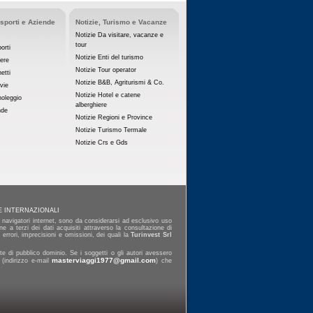
asporti e Aziende
Notizie, Turismo e Vacanze
Notizie Da visitare, vacanze e
tour
orti
Notizie Enti del turismo
iere
Notizie Tour operator
etti
Notizie B&B, Agriturismi & Co.
vie
Notizie Hotel e catene
noleggio
alberghiere
nde
Notizie Regioni e Province
Notizie Turismo Termale
Notizie Crs e Gds
E INTERNAZIONALI
ai navigatori internet, sono da considerarsi ad esclusivo uso
e a terzi dei dati acquisiti attraverso la consultazione di
errori, imprecisioni e omissioni, dei quali la
Turinvest Srl
e di pubblico dominio. Se i soggetti o gli autori avessero
masterviaggi1977@gmail.com
 (indirizzo e-mail
) che