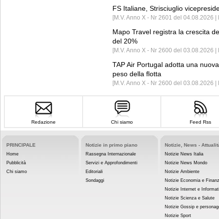
FS Italiane, Strisciuglio vicepresi
[M.V. Anno X - Nr 2601 del 04.08.2026 | 
Mapo Travel registra la crescita d
del 20%
[M.V. Anno X - Nr 2600 del 03.08.2026 | 
TAP Air Portugal adotta una nuova t
peso della flotta
[M.V. Anno X - Nr 2600 del 03.08.2026 
Redazione
Chi siamo
Feed Rss
PRINCIPALE
Notizie in primo piano
Notizie, News - Attualit
Home
Rassegna Internazionale
Notizie News Italia
Pubblicità
Servizi e Approfondimenti
Notizie News Mondo
Chi siamo
Editoriali
Notizie Ambiente
Sondaggi
Notizie Economia e Finan
Notizie Internet e Informat
Notizie Scienza e Salute
Notizie Gossip e personag
Notizie Sport