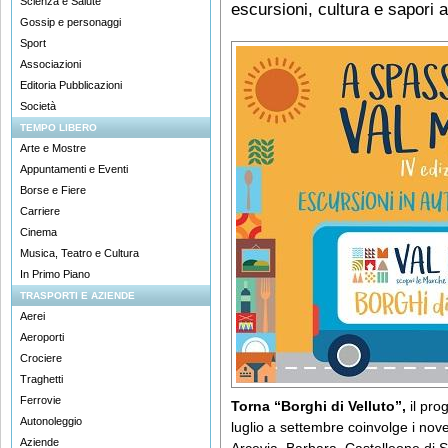
Scienza e Salute
escursioni, cultura e sapori a
Gossip e personaggi
Sport
Associazioni
Editoria Pubblicazioni
Società
TEMPO LIBERO
Arte e Mostre
Appuntamenti e Eventi
Borse e Fiere
Carriere
Cinema
Musica, Teatro e Cultura
In Primo Piano
TRASPORTI E AZIENDE
Aerei
Aeroporti
Crociere
Traghetti
Ferrovie
Torna “Borghi di Velluto”,
il pro
Autonoleggio
luglio a settembre coinvolge i nov
Aziende