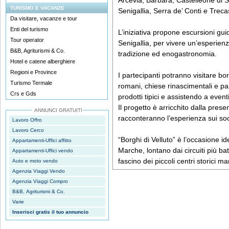
Arcevia, Barbara, Castelleone di S
TURISMO E VACANZE
Senigallia, Serra de’ Conti e Trecas
Da visitare, vacanze e tour
Enti del turismo
L’iniziativa propone escursioni gu
Tour operator
Senigallia, per vivere un’esperienz
B&B, Agriturismi & Co.
tradizione ed enogastronomia.
Hotel e catene alberghiere
Regioni e Province
I partecipanti potranno visitare b
Turismo Termale
romani, chiese rinascimentali e pa
Crs e Gds
prodotti tipici e assistendo a eventi
Il progetto è arricchito dalla pres
ANNUNCI GRATUITI
racconteranno l’esperienza sui socia
Lavoro Offro
Lavoro Cerco
“Borghi di Velluto” è l’occasione id
Appartamenti-Uffici affitto
Marche, lontano dai circuiti più ba
Appartamenti-Uffici vendo
fascino dei piccoli centri storici ma
Auto e moto vendo
Agenzia Viaggi Vendo
Agenzia Viaggi Compro
B&B, Agriturismi & Co.
Varie
Inserisci gratis il tuo annuncio