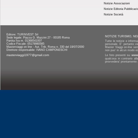
Notizie Associazioni
Notizie Editoria Pubblicazi
Notizie Società
Editore: TURINVEST Srl
NOTIZIE TURISMO, NE
Sede legale: Piazza G. Mazzini 27 - 00195 Roma
Partita Iva nr. 01368541007
Tutte le notizie e informa
Codice Fiscale: 05179980585
personale. E' pertanto vi
Masterviaggi on line - Aut. Trib. Roma n. 330 del 19/07/2000
Master Viaggi on-line senz
Direttore responsabile: IVANO CAMPONESCHI
non puo' in alcun modo es
masterviaggi1977@gmail.com
Le foto presenti su
www.
qualcosa in contrario al
provvedera' prontamente a