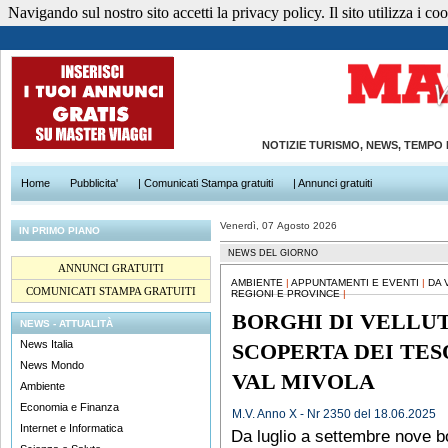
Navigando sul nostro sito accetti la privacy policy. Il sito utilizza i cook
NOTIZIE TURISMO, NEWS, TEMPO
Home
Pubblicita'
| Comunicati Stampa gratuiti
| Annunci gratuiti
Venerdì, 07 Agosto 2026
IN PRIMO PIANO
NEWS DEL GIORNO
ANNUNCI GRATUITI
AMBIENTE
|
APPUNTAMENTI E EVENTI
|
DA 
COMUNICATI STAMPA GRATUITI
REGIONI E PROVINCE
|
BORGHI DI VELLUT
NEWS - ATTUALITÀ
News Italia
SCOPERTA DEI TES
News Mondo
VAL MIVOLA
Ambiente
Economia e Finanza
M.V. Anno X - Nr 2350 del 18.06.2025
Internet e Informatica
Da luglio a settembre nove b