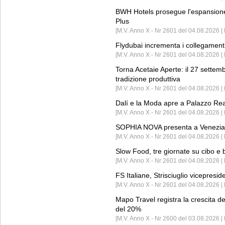
BWH Hotels prosegue l'espansione 
Plus
[M.V. Anno X - Nr 2601 del 04.08.2026 | 
Flydubai incrementa i collegamenti
[M.V. Anno X - Nr 2601 del 04.08.2026 | 
Torna Acetaie Aperte: il 27 settem
tradizione produttiva
[M.V. Anno X - Nr 2601 del 04.08.2026 | 
Dalí e la Moda apre a Palazzo Re
[M.V. Anno X - Nr 2601 del 04.08.2026 | 
SOPHIA NOVA presenta a Venezia 
[M.V. Anno X - Nr 2601 del 04.08.2026 
Slow Food, tre giornate su cibo e b
[M.V. Anno X - Nr 2601 del 04.08.2026 | 
FS Italiane, Strisciuglio vicepresi
[M.V. Anno X - Nr 2601 del 04.08.2026 | 
Mapo Travel registra la crescita d
del 20%
[M.V. Anno X - Nr 2600 del 03.08.2026 | 