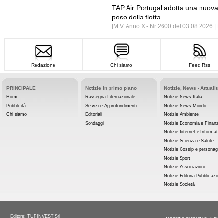
TAP Air Portugal adotta una nuova t
peso della flotta
[M.V. Anno X - Nr 2600 del 03.08.2026 
Redazione
Chi siamo
Feed Rss
PRINCIPALE
Notizie in primo piano
Notizie, News - Attualit
Home
Rassegna Internazionale
Notizie News Italia
Pubblicità
Servizi e Approfondimenti
Notizie News Mondo
Chi siamo
Editoriali
Notizie Ambiente
Sondaggi
Notizie Economia e Finan
Notizie Internet e Informat
Notizie Scienza e Salute
Notizie Gossip e personag
Notizie Sport
Notizie Associazioni
Notizie Editoria Pubblicazi
Notizie Società
Editore: TURINVEST Srl