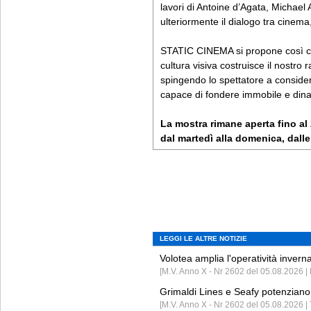
lavori di Antoine d’Agata, Michae
ulteriormente il dialogo tra cinema,
STATIC CINEMA si propone così co
cultura visiva costruisce il nostro
spingendo lo spettatore a conside
capace di fondere immobile e din
La mostra rimane aperta fino al
dal martedì alla domenica, dalle 
LEGGI LE ALTRE NOTIZIE
Volotea amplia l'operatività invern
[M.V. Anno X - Nr 2602 del 05.08.2026 | 
Grimaldi Lines e Seafy potenziano 
[M.V. Anno X - Nr 2602 del 05.08.2026 | 