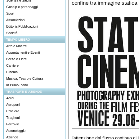
Scienza e Salute
confine tra immagine static
Gossip e personaggi
Sport
Associazioni
Editoria Pubblicazioni
Società
TEMPO LIBERO
Arte e Mostre
Appuntamenti e Eventi
Borse e Fiere
Carriere
Cinema
Musica, Teatro e Cultura
In Primo Piano
TRASPORTI E AZIENDE
Aerei
Aeroporti
Crociere
Traghetti
Ferrovie
Autonoleggio
Aziende
l’attenzione dal flusso continuo d