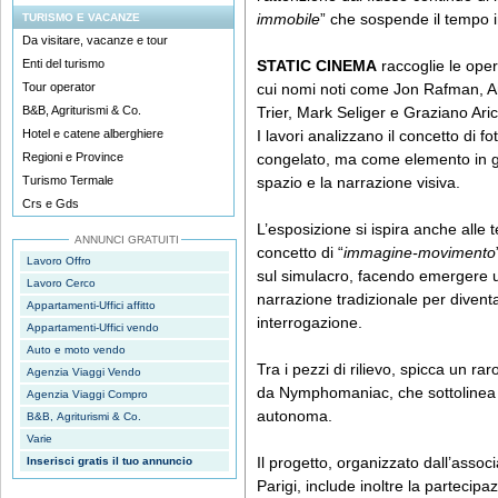
immobile
” che sospende il tempo in
TURISMO E VACANZE
Da visitare, vacanze e tour
Enti del turismo
STATIC CINEMA
raccoglie le opere
Tour operator
cui nomi noti come Jon Rafman, An
B&B, Agriturismi & Co.
Trier, Mark Seliger e Graziano Aric
Hotel e catene alberghiere
I lavori analizzano il concetto d
Regioni e Province
congelato, ma come elemento in gr
Turismo Termale
spazio e la narrazione visiva.
Crs e Gds
L’esposizione si ispira anche alle t
ANNUNCI GRATUITI
concetto di “
immagine-movimento
Lavoro Offro
sul simulacro, facendo emergere u
Lavoro Cerco
narrazione tradizionale per diven
Appartamenti-Uffici affitto
interrogazione.
Appartamenti-Uffici vendo
Auto e moto vendo
Tra i pezzi di rilievo, spicca un r
Agenzia Viaggi Vendo
da Nymphomaniac, che sottolinea 
Agenzia Viaggi Compro
autonoma.
B&B, Agriturismi & Co.
Varie
Il progetto, organizzato dall’assoc
Inserisci gratis il tuo annuncio
Parigi, include inoltre la partecip