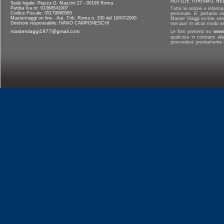
NOTIZIE TURISMO, NE
Sede legale: Piazza G. Mazzini 27 - 00195 Roma
Partita Iva nr. 01368541007
Tutte le notizie e informa
Codice Fiscale: 05179980585
personale. E' pertanto vi
Masterviaggi on line - Aut. Trib. Roma n. 330 del 19/07/2000
Master Viaggi on-line senz
Direttore responsabile: IVANO CAMPONESCHI
non puo' in alcun modo es
masterviaggi1977@gmail.com
Le foto presenti su
www.
qualcosa in contrario al
provvedera' prontamente a