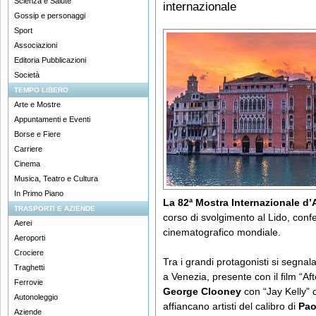
Scienza e Salute
internazionale
Gossip e personaggi
Sport
Associazioni
Editoria Pubblicazioni
Società
TEMPO LIBERO
Arte e Mostre
Appuntamenti e Eventi
Borse e Fiere
Carriere
Cinema
Musica, Teatro e Cultura
In Primo Piano
La 82ª Mostra Internazionale d’
TRASPORTI E AZIENDE
corso di svolgimento al Lido, conf
Aerei
cinematografico mondiale.
Aeroporti
Crociere
Tra i grandi protagonisti si segna
Traghetti
a Venezia, presente con il film “Af
Ferrovie
George Clooney
con “Jay Kelly” 
Autonoleggio
affiancano artisti del calibro di
Pao
Aziende