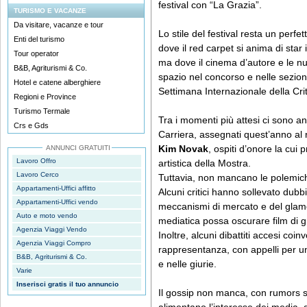
festival con “La Grazia”.
TURISMO E VACANZE
Da visitare, vacanze e tour
Lo stile del festival resta un perfe
Enti del turismo
dove il red carpet si anima di star in
Tour operator
ma dove il cinema d’autore e le 
B&B, Agriturismi & Co.
spazio nel concorso e nelle sezion
Hotel e catene alberghiere
Settimana Internazionale della Crit
Regioni e Province
Turismo Termale
Tra i momenti più attesi ci sono an
Crs e Gds
Carriera, assegnati quest’anno al 
Kim Novak
, ospiti d’onore la cui 
ANNUNCI GRATUITI
Lavoro Offro
artistica della Mostra.
Lavoro Cerco
Tuttavia, non mancano le polemic
Appartamenti-Uffici affitto
Alcuni critici hanno sollevato dubb
Appartamenti-Uffici vendo
meccanismi di mercato e del glam
Auto e moto vendo
mediatica possa oscurare film di 
Agenzia Viaggi Vendo
Inoltre, alcuni dibattiti accesi coin
Agenzia Viaggi Compro
rappresentanza, con appelli per u
B&B, Agriturismi & Co.
e nelle giurie.
Varie
Inserisci gratis il tuo annuncio
Il gossip non manca, con rumors su