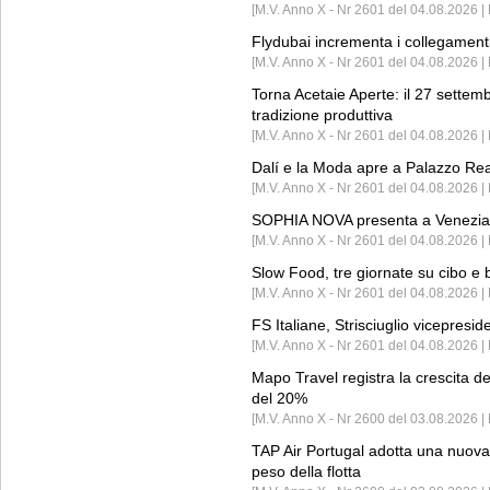
[M.V. Anno X - Nr 2601 del 04.08.2026 | 
Flydubai incrementa i collegamenti
[M.V. Anno X - Nr 2601 del 04.08.2026 | 
Torna Acetaie Aperte: il 27 settem
tradizione produttiva
[M.V. Anno X - Nr 2601 del 04.08.2026 | 
Dalí e la Moda apre a Palazzo Re
[M.V. Anno X - Nr 2601 del 04.08.2026 | 
SOPHIA NOVA presenta a Venezia 
[M.V. Anno X - Nr 2601 del 04.08.2026 
Slow Food, tre giornate su cibo e b
[M.V. Anno X - Nr 2601 del 04.08.2026 | 
FS Italiane, Strisciuglio vicepresi
[M.V. Anno X - Nr 2601 del 04.08.2026 | 
Mapo Travel registra la crescita d
del 20%
[M.V. Anno X - Nr 2600 del 03.08.2026 | 
TAP Air Portugal adotta una nuova t
peso della flotta