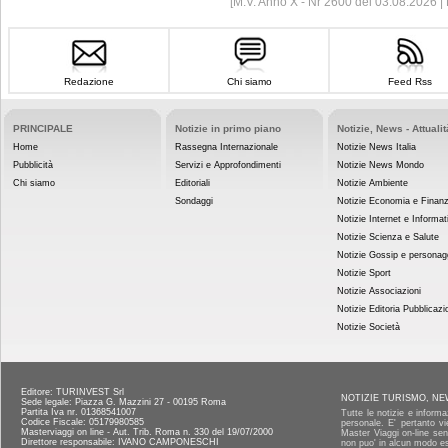
[M.V. Anno X - Nr 2600 del 03.08.2026 
Redazione
Chi siamo
Feed Rss
PRINCIPALE
Notizie in primo piano
Notizie, News - Attualit
Home
Rassegna Internazionale
Notizie News Italia
Pubblicità
Servizi e Approfondimenti
Notizie News Mondo
Chi siamo
Editoriali
Notizie Ambiente
Sondaggi
Notizie Economia e Finan
Notizie Internet e Informat
Notizie Scienza e Salute
Notizie Gossip e personag
Notizie Sport
Notizie Associazioni
Notizie Editoria Pubblicazi
Notizie Società
Editore: TURINVEST Srl
NOTIZIE TURISMO, NE
Sede legale: Piazza G. Mazzini 27 - 00195 Roma
Partita Iva nr. 01368541007
Tutte le notizie e informa
Codice Fiscale: 05179980585
personale. E' pertanto vi
Masterviaggi on line - Aut. Trib. Roma n. 330 del 19/07/2000
Master Viaggi on-line senz
Direttore responsabile: IVANO CAMPONESCHI
non puo' in alcun modo es