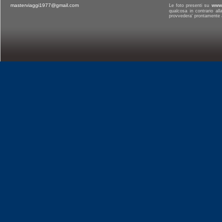
masterviaggi1977@gmail.com
Le foto presenti su
www.
qualcosa in contrario al
provvedera' prontamente a