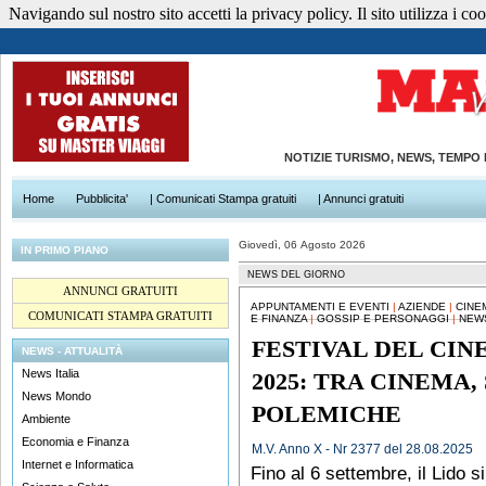
Navigando sul nostro sito accetti la privacy policy. Il sito utilizza i cook
NOTIZIE TURISMO, NEWS, TEMPO
Home
Pubblicita'
| Comunicati Stampa gratuiti
| Annunci gratuiti
Giovedì, 06 Agosto 2026
IN PRIMO PIANO
NEWS DEL GIORNO
ANNUNCI GRATUITI
APPUNTAMENTI E EVENTI
|
AZIENDE
|
CINE
COMUNICATI STAMPA GRATUITI
E FINANZA
|
GOSSIP E PERSONAGGI
|
NEWS
FESTIVAL DEL CIN
NEWS - ATTUALITÀ
News Italia
2025: TRA CINEMA,
News Mondo
POLEMICHE
Ambiente
Economia e Finanza
M.V. Anno X - Nr 2377 del 28.08.2025
Internet e Informatica
Fino al 6 settembre, il Lido 