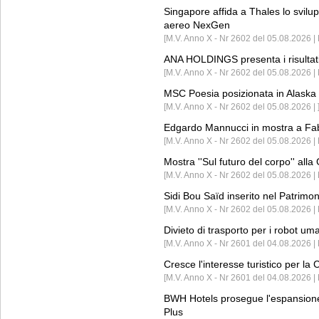
Singapore affida a Thales lo svilup
aereo NexGen
[M.V. Anno X - Nr 2602 del 05.08.2026 
ANA HOLDINGS presenta i risultati 
[M.V. Anno X - Nr 2602 del 05.08.2026 
MSC Poesia posizionata in Alaska 
[M.V. Anno X - Nr 2602 del 05.08.2026 | 
Edgardo Mannucci in mostra a Fab
[M.V. Anno X - Nr 2602 del 05.08.2026 | 
Mostra ''Sul futuro del corpo'' all
[M.V. Anno X - Nr 2602 del 05.08.2026 
Sidi Bou Saïd inserito nel Patri
[M.V. Anno X - Nr 2602 del 05.08.2026 
Divieto di trasporto per i robot um
[M.V. Anno X - Nr 2601 del 04.08.2026 
Cresce l'interesse turistico per l
[M.V. Anno X - Nr 2601 del 04.08.2026 | 
BWH Hotels prosegue l'espansione 
Plus