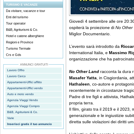
TURISMO E VACANZE
Da visitare, vacanze e tour
Enti del turismo
Giovedì 4 settembre alle ore 20:3
Tour operator
ospiterà la proiezione di
No Other
B&B, Agriturismi & Co.
Miglior Documentario.
Hotel e catene alberghiere
Regioni e Province
L’evento sarà introdotto da
Ricca
Turismo Termale
International Italia, e
Massimo Rig
Crs e Gds
organizzazione che ha patrocinato i
ANNUNCI GRATUITI
Lavoro Offro
No Other Land
racconta la dura r
Lavoro Cerco
Masafer Yatta
, in Cisgiordania, a
Appartamenti-Uffici affitto
Hathaleen
, co-autore e protagoni
Appartamenti-Uffici vendo
recentemente in circostanze tragi
Auto e moto vendo
Padre di tre figli e attivista, Hatha
Agenzia Viaggi Vendo
propria terra.
Agenzia Viaggi Compro
Il film, girato tra il 2019 e il 2023, 
B&B, Agriturismi & Co.
generazionale e le ingiustizie su
Varie
diretta sulle violazioni dei diritti um
Inserisci gratis il tuo annuncio