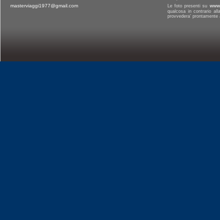
masterviaggi1977@gmail.com
Le foto presenti su
www.
qualcosa in contrario al
provvedera' prontamente a