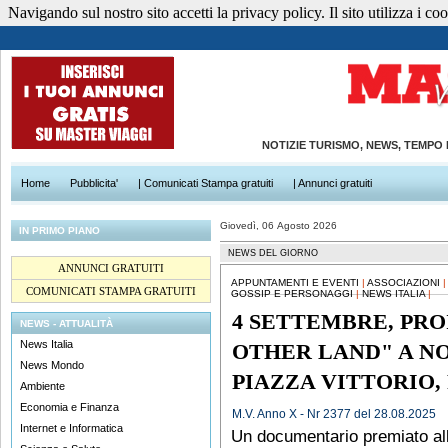
Navigando sul nostro sito accetti la privacy policy. Il sito utilizza i cook
NOTIZIE TURISMO, NEWS, TEMPO
Home
Pubblicita'
| Comunicati Stampa gratuiti
| Annunci gratuiti
Giovedì, 06 Agosto 2026
IN PRIMO PIANO
NEWS DEL GIORNO
ANNUNCI GRATUITI
APPUNTAMENTI E EVENTI
|
ASSOCIAZIONI
COMUNICATI STAMPA GRATUITI
GOSSIP E PERSONAGGI
|
NEWS ITALIA
|
4 SETTEMBRE, PRO
NEWS - ATTUALITÀ
News Italia
OTHER LAND" A NO
News Mondo
PIAZZA VITTORIO
Ambiente
Economia e Finanza
M.V. Anno X - Nr 2377 del 28.08.2025
Internet e Informatica
Un documentario premiato all