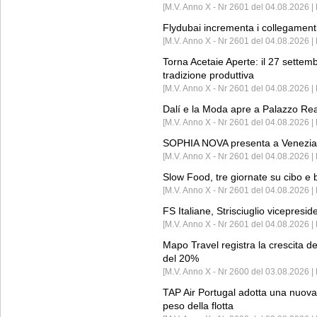
[M.V. Anno X - Nr 2601 del 04.08.2026 | 
Flydubai incrementa i collegamenti
[M.V. Anno X - Nr 2601 del 04.08.2026 | 
Torna Acetaie Aperte: il 27 settem
tradizione produttiva
[M.V. Anno X - Nr 2601 del 04.08.2026 | 
Dalí e la Moda apre a Palazzo Re
[M.V. Anno X - Nr 2601 del 04.08.2026 | 
SOPHIA NOVA presenta a Venezia 
[M.V. Anno X - Nr 2601 del 04.08.2026 
Slow Food, tre giornate su cibo e b
[M.V. Anno X - Nr 2601 del 04.08.2026 | 
FS Italiane, Strisciuglio vicepresi
[M.V. Anno X - Nr 2601 del 04.08.2026 | 
Mapo Travel registra la crescita d
del 20%
[M.V. Anno X - Nr 2600 del 03.08.2026 | 
TAP Air Portugal adotta una nuova t
peso della flotta