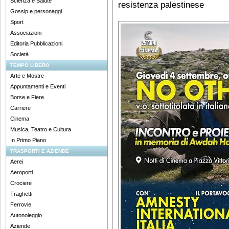
Scienza e Salute
resistenza palestinese
Gossip e personaggi
Sport
Associazioni
Editoria Pubblicazioni
Società
TEMPO LIBERO
Arte e Mostre
Appuntamenti e Eventi
Borse e Fiere
Carriere
Cinema
Musica, Teatro e Cultura
In Primo Piano
TRASPORTI E AZIENDE
Aerei
Aeroporti
Crociere
Traghetti
Ferrovie
Autonoleggio
Aziende