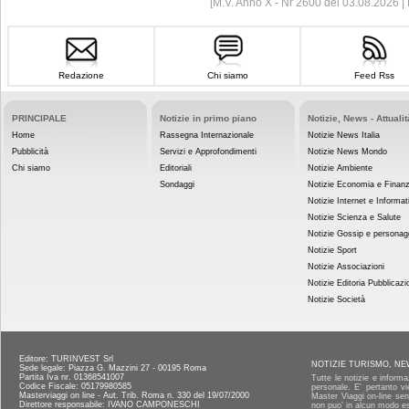
[M.V. Anno X - Nr 2600 del 03.08.2026 
Redazione
Chi siamo
Feed Rss
PRINCIPALE
Notizie in primo piano
Notizie, News - Attualit
Home
Rassegna Internazionale
Notizie News Italia
Pubblicità
Servizi e Approfondimenti
Notizie News Mondo
Chi siamo
Editoriali
Notizie Ambiente
Sondaggi
Notizie Economia e Finan
Notizie Internet e Informat
Notizie Scienza e Salute
Notizie Gossip e personag
Notizie Sport
Notizie Associazioni
Notizie Editoria Pubblicazi
Notizie Società
Editore: TURINVEST Srl
NOTIZIE TURISMO, NE
Sede legale: Piazza G. Mazzini 27 - 00195 Roma
Partita Iva nr. 01368541007
Tutte le notizie e informa
Codice Fiscale: 05179980585
personale. E' pertanto vi
Masterviaggi on line - Aut. Trib. Roma n. 330 del 19/07/2000
Master Viaggi on-line senz
Direttore responsabile: IVANO CAMPONESCHI
non puo' in alcun modo es