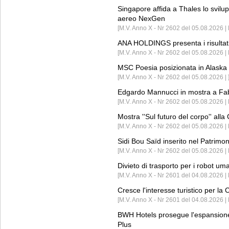
Singapore affida a Thales lo svilup
aereo NexGen
[M.V. Anno X - Nr 2602 del 05.08.2026 
ANA HOLDINGS presenta i risultati 
[M.V. Anno X - Nr 2602 del 05.08.2026 
MSC Poesia posizionata in Alaska 
[M.V. Anno X - Nr 2602 del 05.08.2026 | 
Edgardo Mannucci in mostra a Fab
[M.V. Anno X - Nr 2602 del 05.08.2026 | 
Mostra ''Sul futuro del corpo'' all
[M.V. Anno X - Nr 2602 del 05.08.2026 
Sidi Bou Saïd inserito nel Patri
[M.V. Anno X - Nr 2602 del 05.08.2026 
Divieto di trasporto per i robot um
[M.V. Anno X - Nr 2601 del 04.08.2026 
Cresce l'interesse turistico per l
[M.V. Anno X - Nr 2601 del 04.08.2026 | 
BWH Hotels prosegue l'espansione 
Plus