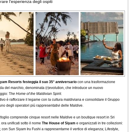
rare l’esperienza degli ospiti
yam Resorts festeggia il suo 35° anniversario
con una trasformazione
da del marchio, denominata (r)evolution, che introduce un nuovo
ggio: T
he Home of the Maldivian Spirit
.
ttivo è rafforzare il legame con la cultura maldiviana e consolidare il Gruppo
no degli operatori più rappresentativi delle Maldive.
tafoglio comprende cinque resort nelle Maldive e un boutique resort in Sri
 ora unificati sotto il nome
The House of Siyam
e organizzati in tre collezioni:
, con Sun Siyam Iru Fushi a rappresentarne il vertice di eleganza; Lifestyle,