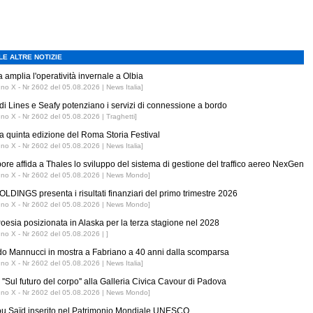
LE ALTRE NOTIZIE
 amplia l'operatività invernale a Olbia
nno X - Nr 2602 del 05.08.2026 | News Italia]
di Lines e Seafy potenziano i servizi di connessione a bordo
nno X - Nr 2602 del 05.08.2026 | Traghetti]
 la quinta edizione del Roma Storia Festival
nno X - Nr 2602 del 05.08.2026 | News Italia]
ore affida a Thales lo sviluppo del sistema di gestione del traffico aereo NexGen
nno X - Nr 2602 del 05.08.2026 | News Mondo]
LDINGS presenta i risultati finanziari del primo trimestre 2026
nno X - Nr 2602 del 05.08.2026 | News Mondo]
esia posizionata in Alaska per la terza stagione nel 2028
nno X - Nr 2602 del 05.08.2026 | ]
o Mannucci in mostra a Fabriano a 40 anni dalla scomparsa
nno X - Nr 2602 del 05.08.2026 | News Italia]
''Sul futuro del corpo'' alla Galleria Civica Cavour di Padova
nno X - Nr 2602 del 05.08.2026 | News Mondo]
ou Saïd inserito nel Patrimonio Mondiale UNESCO