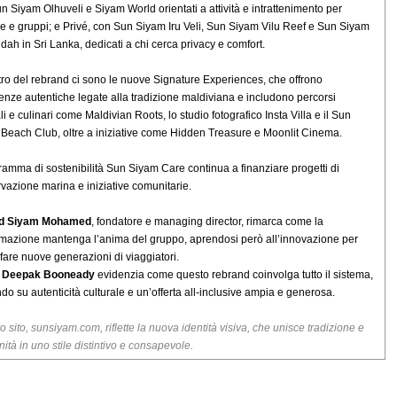
n Siyam Olhuveli e Siyam World orientati a attività e intrattenimento per
ie e gruppi; e Privé, con Sun Siyam Iru Veli, Sun Siyam Vilu Reef e Sun Siyam
dah in Sri Lanka, dedicati a chi cerca privacy e comfort.
tro del rebrand ci sono le nuove Signature Experiences, che offrono
enze autentiche legate alla tradizione maldiviana e includono percorsi
li e culinari come Maldivian Roots, lo studio fotografico Insta Villa e il Sun
Beach Club, oltre a iniziative come Hidden Treasure e Moonlit Cinema.
gramma di sostenibilità Sun Siyam Care continua a finanziare progetti di
vazione marina e iniziative comunitarie.
d Siyam Mohamed
, fondatore e managing director, rimarca come la
rmazione mantenga l’anima del gruppo, aprendosi però all’innovazione per
fare nuove generazioni di viaggiatori.
Deepak Booneady
evidenzia come questo rebrand coinvolga tutto il sistema,
do su autenticità culturale e un’offerta all-inclusive ampia e generosa.
o sito, sunsiyam.com, riflette la nuova identità visiva, che unisce tradizione e
ità in uno stile distintivo e consapevole.