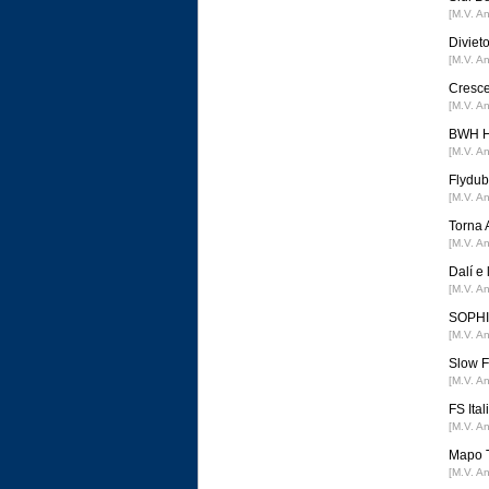
[M.V. A
Divieto
[M.V. A
Cresce
[M.V. A
BWH Ho
[M.V. A
Flydub
[M.V. A
Torna 
[M.V. A
Dalí e
[M.V. A
SOPHIA
[M.V. A
Slow F
[M.V. A
FS Ital
[M.V. A
Mapo T
[M.V. A