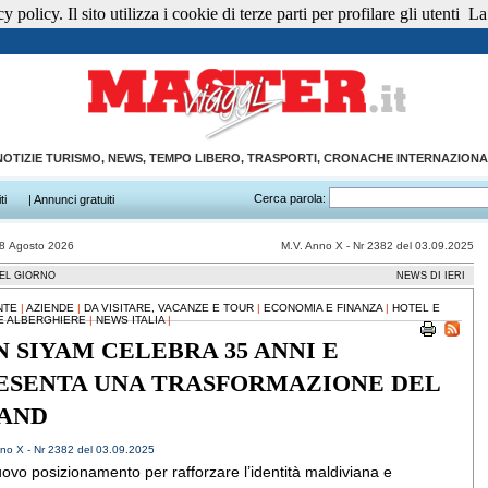
 policy. Il sito utilizza i cookie di terze parti per profilare gli utenti
La 
NOTIZIE TURISMO, NEWS, TEMPO LIBERO, TRASPORTI, CRONACHE INTERNAZIONA
Cerca parola:
ti
| Annunci gratuiti
08 Agosto 2026
M.V. Anno X - Nr 2382 del 03.09.2025
EL GIORNO
NEWS DI IERI
NTE
|
AZIENDE
|
DA VISITARE, VACANZE E TOUR
|
ECONOMIA E FINANZA
|
HOTEL E
E ALBERGHIERE
|
NEWS ITALIA
|
N SIYAM CELEBRA 35 ANNI E
ESENTA UNA TRASFORMAZIONE DEL
AND
no X - Nr 2382 del 03.09.2025
ovo posizionamento per rafforzare l’identità maldiviana e