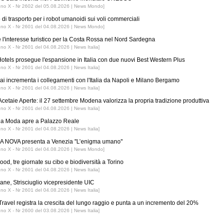
nno X - Nr 2602 del 05.08.2026 | News Mondo]
 di trasporto per i robot umanoidi sui voli commerciali
nno X - Nr 2601 del 04.08.2026 | News Mondo]
 l'interesse turistico per la Costa Rossa nel Nord Sardegna
nno X - Nr 2601 del 04.08.2026 | News Italia]
tels prosegue l'espansione in Italia con due nuovi Best Western Plus
nno X - Nr 2601 del 04.08.2026 | News Italia]
ai incrementa i collegamenti con l'Italia da Napoli e Milano Bergamo
nno X - Nr 2601 del 04.08.2026 | News Italia]
Acetaie Aperte: il 27 settembre Modena valorizza la propria tradizione produttiva
nno X - Nr 2601 del 04.08.2026 | News Italia]
 la Moda apre a Palazzo Reale
nno X - Nr 2601 del 04.08.2026 | News Italia]
 NOVA presenta a Venezia ''L’enigma umano''
nno X - Nr 2601 del 04.08.2026 | News Mondo]
ood, tre giornate su cibo e biodiversità a Torino
nno X - Nr 2601 del 04.08.2026 | News Italia]
iane, Strisciuglio vicepresidente UIC
nno X - Nr 2601 del 04.08.2026 | News Italia]
ravel registra la crescita del lungo raggio e punta a un incremento del 20%
nno X - Nr 2600 del 03.08.2026 | News Italia]