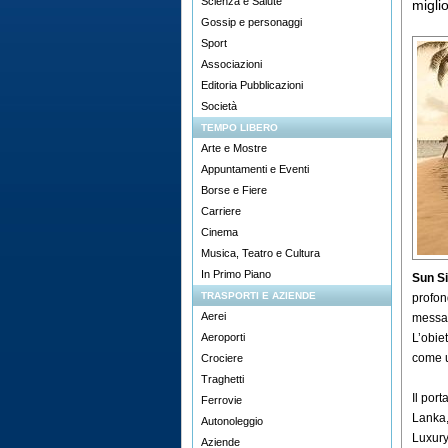
Scienza e Salute
miglio
Gossip e personaggi
Sport
Associazioni
Editoria Pubblicazioni
Società
TEMPO LIBERO
Arte e Mostre
Appuntamenti e Eventi
Borse e Fiere
Carriere
Cinema
Musica, Teatro e Cultura
In Primo Piano
Sun Si
TRASPORTI E AZIENDE
profon
Aerei
messa
Aeroporti
L’obie
come u
Crociere
Traghetti
Il por
Ferrovie
Lanka,
Autonoleggio
Luxury
Aziende