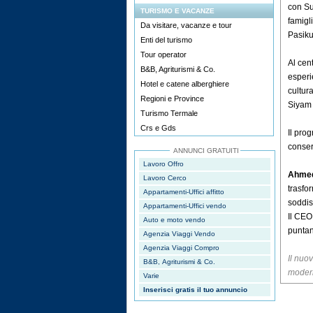
con Su
TURISMO E VACANZE
famigl
Da visitare, vacanze e tour
Pasiku
Enti del turismo
Tour operator
Al cen
B&B, Agriturismi & Co.
esperi
Hotel e catene alberghiere
cultura
Regioni e Province
Siyam 
Turismo Termale
Crs e Gds
Il pro
conser
ANNUNCI GRATUITI
Lavoro Offro
Ahme
Lavoro Cerco
trasfo
Appartamenti-Uffici affitto
soddis
Appartamenti-Uffici vendo
Il CEO
Auto e moto vendo
puntan
Agenzia Viaggi Vendo
Agenzia Viaggi Compro
Il nuov
B&B, Agriturismi & Co.
modern
Varie
Inserisci gratis il tuo annuncio