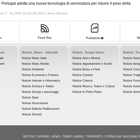
r Portugal adotta una nuova tecnologia di verniciatura per ridurre il peso della
nno X - Nr 2600 del 03.08.2026 | News Mondo]
o
Feed Rss
Ne
Pubblicita'�
ano
Notizie, News - Attualità
Notizie, Tempo libero
Notizie, Tr
ale
Notizie News Italia
Notizie Arte e Mostre
Notizie Aerei
enti
Notizie News Mondo
Notizie Appuntamenti e Eventi
Notizie Aerop
Notizie Ambiente
Notizie Borse e Fiere
Notizie Croc
Notizie Economia e Finanza
Notizie Carriere
Notizie Tragh
Notizie Internet e Informatica
Notizie Cinema
Notizie Ferro
Notizie Scienza e Salute
Notizie Musica, Teatro e Cultura
Notizie Auto
Notizie Gossip e personaggi
Notizie In Primo Piano
Notizie Azie
Notizie Sport
Notizie Associazioni
Notizie Editoria Pubblicazioni
Notizie Società
NOTIZIE TURISMO, NEWS, TEMPO LIBERO, TRASPORTI, CRONACHE NAZIONALI 