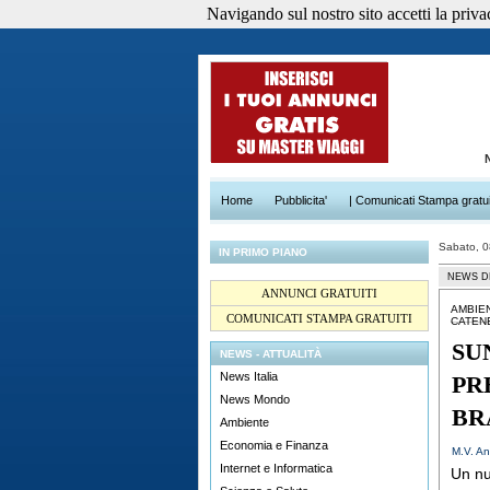
Navigando sul nostro sito accetti la privacy
Home
Pubblicita'
| Comunicati Stampa gratui
Sabato, 
IN PRIMO PIANO
NEWS D
ANNUNCI GRATUITI
AMBIE
COMUNICATI STAMPA GRATUITI
CATEN
SU
NEWS - ATTUALITÀ
News Italia
PR
News Mondo
BR
Ambiente
Economia e Finanza
M.V. An
Internet e Informatica
Un nu