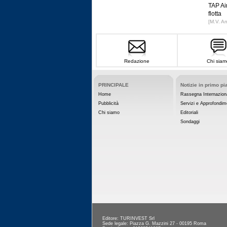
TAP Ai
flotta
[M.V. A
Redazione
Chi siam
PRINCIPALE
Notizie in primo pi
Home
Rassegna Internazion
Pubblicità
Servizi e Approfondim
Chi siamo
Editoriali
Sondaggi
Editore: TURINVEST Srl
Sede legale: Piazza G. Mazzini 27 - 00195 Roma