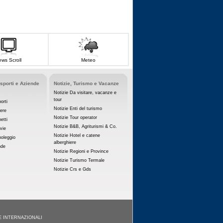
ws Scroll
Meteo
asporti e Aziende
Notizie, Turismo e Vacanze
Notizie Da visitare, vacanze e
tour
orti
Notizie Enti del turismo
iere
Notizie Tour operator
etti
Notizie B&B, Agriturismi & Co.
vie
Notizie Hotel e catene
noleggio
alberghiere
nde
Notizie Regioni e Province
Notizie Turismo Termale
Notizie Crs e Gds
E INTERNAZIONALI