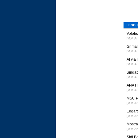
LEGGI 
Volotea
[M.V. A
Grimal
[M.V. A
Al via
[M.V. A
Singap
[M.V. A
ANA HO
[M.V. A
MSC Po
[M.V. A
Edgard
[M.V. A
Mostra 
[M.V. A
Sidi B