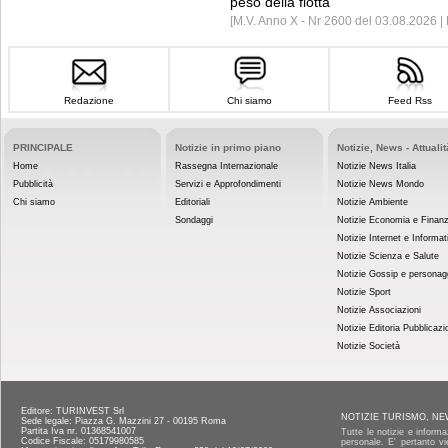
peso della flotta
[M.V. Anno X - Nr 2600 del 03.08.2026 
Redazione
Chi siamo
Feed Rss
PRINCIPALE
Notizie in primo piano
Notizie, News - Attualit
Home
Rassegna Internazionale
Notizie News Italia
Pubblicità
Servizi e Approfondimenti
Notizie News Mondo
Chi siamo
Editoriali
Notizie Ambiente
Sondaggi
Notizie Economia e Finan
Notizie Internet e Informat
Notizie Scienza e Salute
Notizie Gossip e personag
Notizie Sport
Notizie Associazioni
Notizie Editoria Pubblicazi
Notizie Società
Editore: TURINVEST Srl
NOTIZIE TURISMO, NE
Sede legale: Piazza G. Mazzini 27 - 00195 Roma
Partita Iva nr. 01368541007
Tutte le notizie e informa
Codice Fiscale: 05179980585
personale. E' pertanto vi