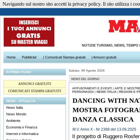
Navigando sul nostro sito accetti la privacy policy. Il sito utilizza i cook
NOTIZIE TURISMO, NEWS, TEMPO
Home
Pubblicita'
| Comunicati Stampa gratuiti
| Annunci gratuiti
Sabato, 08 Agosto 2026
IN PRIMO PIANO
NEWS DEL GIORNO
ANNUNCI GRATUITI
APPUNTAMENTI E EVENTI
|
ARTE E MOSTR
COMUNICATI STAMPA GRATUITI
PERSONAGGI
|
NEWS ITALIA
|
REGIONI E P
DANCING WITH NA
NEWS - ATTUALITÀ
News Italia
MOSTRA FOTOGRAF
News Mondo
DANZA CLASSICA
Ambiente
Economia e Finanza
M.V. Anno X - Nr 2388 del 13.09.2025
Internet e Informatica
Il progetto di Ruggero Rosfer