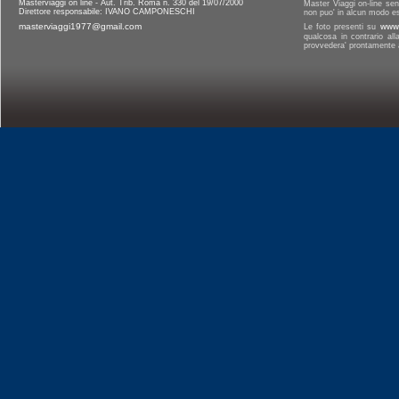
Masterviaggi on line - Aut. Trib. Roma n. 330 del 19/07/2000
Master Viaggi on-line senz
Direttore responsabile: IVANO CAMPONESCHI
non puo' in alcun modo es
masterviaggi1977@gmail.com
Le foto presenti su
www.
qualcosa in contrario al
provvedera' prontamente a