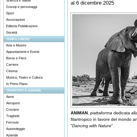
Scienza e Salute
al 6 dicembre 2025
Gossip e personaggi
Sport
Associazioni
Editoria Pubblicazioni
Società
TEMPO LIBERO
Arte e Mostre
Appuntamenti e Eventi
Borse e Fiere
Carriere
Cinema
Musica, Teatro e Cultura
In Primo Piano
TRASPORTI E AZIENDE
Aerei
Aeroporti
Crociere
ANIMAN
, piattaforma dedicata all
Traghetti
filantropico in favore del mondo a
Ferrovie
"
Dancing with Nature
".
Autonoleggio
Aziende