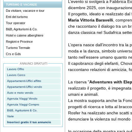
L’evento si svolgerà a Fabbrica Eo
TURISMO E VACANZE
dicembre 2025, con inaugurazione i
Da visitare, vacanze e tour
Il progetto, ideato e realizzato dal
Enti del turismo
Maria Vittoria Baravelli
, compren
Tour operator
che raccontano il dialogo tra un bra
B&B, Agriturismi & Co.
danza classica nel Sudafrica sette
Hotel e catene alberghiere
Regioni e Province
L’opera nasce dall’incontro tra la p
Turismo Termale
moda e la danza, simbolo universale
Crs e Gds
tanto nell’essere umano quanto ne
Il capobranco degli elefanti, Chova,
ANNUNCI GRATUITI
raccontano relazioni di amicizia, f
Lavoro Offro
Lavoro Cerco
Appartamenti-Uffici affitto
La riserva "
Adventures with Ele
Appartamenti-Uffici vendo
realizzato il progetto, è impegnata 
Auto e moto vendo
umani e animali.
Agenzia Viaggi Vendo
La mostra supporta anche la Fo
Agenzia Viaggi Compro
progetti di ricerca e lotta al bracc
B&B, Agriturismi & Co.
Rosfer ha realizzato anche scatti 
Varie
denunciare la violenza sul mondo
Inserisci gratis il tuo annuncio
In occasione della mostra sarà pub