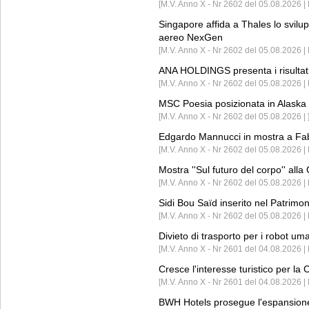
[M.V. Anno X - Nr 2602 del 05.08.2026 | 
Singapore affida a Thales lo svilup
aereo NexGen
[M.V. Anno X - Nr 2602 del 05.08.2026 
ANA HOLDINGS presenta i risultati 
[M.V. Anno X - Nr 2602 del 05.08.2026 
MSC Poesia posizionata in Alaska 
[M.V. Anno X - Nr 2602 del 05.08.2026 | 
Edgardo Mannucci in mostra a Fab
[M.V. Anno X - Nr 2602 del 05.08.2026 | 
Mostra ''Sul futuro del corpo'' all
[M.V. Anno X - Nr 2602 del 05.08.2026 
Sidi Bou Saïd inserito nel Patri
[M.V. Anno X - Nr 2602 del 05.08.2026 
Divieto di trasporto per i robot um
[M.V. Anno X - Nr 2601 del 04.08.2026 
Cresce l'interesse turistico per l
[M.V. Anno X - Nr 2601 del 04.08.2026 | 
BWH Hotels prosegue l'espansione 