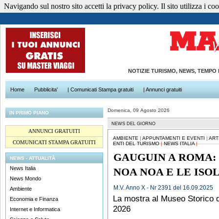
Navigando sul nostro sito accetti la privacy policy. Il sito utilizza i cook
NOTIZIE TURISMO, NEWS, TEMPO
Home
Pubblicita'
| Comunicati Stampa gratuiti
| Annunci gratuiti
Domenica, 09 Agosto 2026
IN PRIMO PIANO
NEWS DEL GIORNO
ANNUNCI GRATUITI
AMBIENTE
|
APPUNTAMENTI E EVENTI
|
ART
COMUNICATI STAMPA GRATUITI
ENTI DEL TURISMO
|
NEWS ITALIA
|
GAUGUIN A ROMA: 
NEWS - ATTUALITÀ
News Italia
NOA NOA E LE ISOL
News Mondo
M.V. Anno X - Nr 2391 del 16.09.2025
Ambiente
La mostra al Museo Storico de
Economia e Finanza
2026
Internet e Informatica