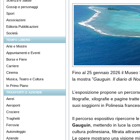
Scienza e Salute
Gossip e personaggi
Sport
Associazioni
Editoria Pubblicazioni
Società
TEMPO LIBERO
Arte e Mostre
Appuntamenti e Eventi
Borse e Fiere
Carriere
Fino al 25 gennaio 2026 il Museo 
Cinema
la mostra "
Gauguin. Il diario di N
Musica, Teatro e Cultura
In Primo Piano
L’esposizione propone un percorso
TRASPORTI E AZIENDE
litografie, xilografie e pagine tratte d
Aerei
suoi soggiorni in Polinesia frances
Aeroporti
Crociere
Il percorso espositivo ripercorre le
Traghetti
Gauguin
, mettendo in luce la com
Ferrovie
cultura polinesiana, filtrata attrav
Autonoleggio
Le opere mostrano una visione mist
Aziende