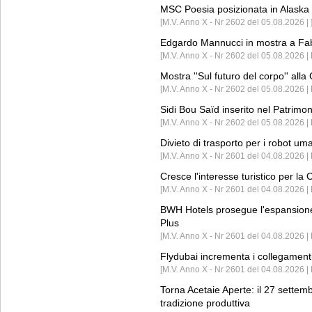
MSC Poesia posizionata in Alaska 
[M.V. Anno X - Nr 2602 del 05.08.2026 | 
Edgardo Mannucci in mostra a Fab
[M.V. Anno X - Nr 2602 del 05.08.2026 | 
Mostra ''Sul futuro del corpo'' all
[M.V. Anno X - Nr 2602 del 05.08.2026 
Sidi Bou Saïd inserito nel Patri
[M.V. Anno X - Nr 2602 del 05.08.2026 
Divieto di trasporto per i robot um
[M.V. Anno X - Nr 2601 del 04.08.2026 
Cresce l'interesse turistico per l
[M.V. Anno X - Nr 2601 del 04.08.2026 | 
BWH Hotels prosegue l'espansione 
Plus
[M.V. Anno X - Nr 2601 del 04.08.2026 | 
Flydubai incrementa i collegamenti
[M.V. Anno X - Nr 2601 del 04.08.2026 | 
Torna Acetaie Aperte: il 27 settem
tradizione produttiva