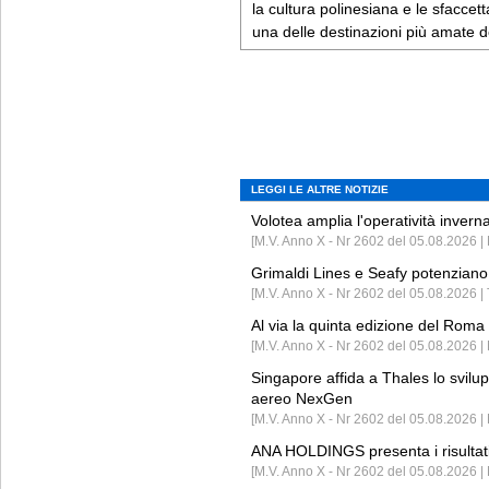
la cultura polinesiana e le sfaccett
una delle destinazioni più amate de
LEGGI LE ALTRE NOTIZIE
Volotea amplia l'operatività invern
[M.V. Anno X - Nr 2602 del 05.08.2026 | 
Grimaldi Lines e Seafy potenziano 
[M.V. Anno X - Nr 2602 del 05.08.2026 | 
Al via la quinta edizione del Roma 
[M.V. Anno X - Nr 2602 del 05.08.2026 | 
Singapore affida a Thales lo svilup
aereo NexGen
[M.V. Anno X - Nr 2602 del 05.08.2026 
ANA HOLDINGS presenta i risultati 
[M.V. Anno X - Nr 2602 del 05.08.2026 