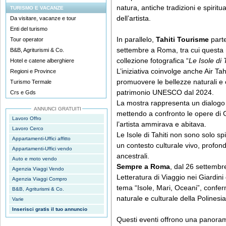
natura, antiche tradizioni e spiritu
TURISMO E VACANZE
dell’artista.
Da visitare, vacanze e tour
Enti del turismo
In parallelo,
Tahiti Tourisme
parte
Tour operator
settembre a Roma, tra cui questa 
B&B, Agriturismi & Co.
collezione fotografica “
Le Isole di 
Hotel e catene alberghiere
L’iniziativa coinvolge anche Air Tah
Regioni e Province
promuovere le bellezze naturali e c
Turismo Termale
patrimonio UNESCO dal 2024.
Crs e Gds
La mostra rappresenta un dialogo 
ANNUNCI GRATUITI
mettendo a confronto le opere di 
Lavoro Offro
l’artista ammirava e abitava.
Lavoro Cerco
Le Isole di Tahiti non sono solo 
Appartamenti-Uffici affitto
un contesto culturale vivo, profon
Appartamenti-Uffici vendo
ancestrali.
Auto e moto vendo
Sempre a Roma
, dal 26 settembre 
Agenzia Viaggi Vendo
Letteratura di Viaggio nei Giardin
Agenzia Viaggi Compro
tema “Isole, Mari, Oceani”, confer
B&B, Agriturismi & Co.
naturale e culturale della Polinesia
Varie
Inserisci gratis il tuo annuncio
Questi eventi offrono una panoram