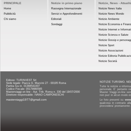
PRINCIPALE
Notizie in primo piano
Notizie, News - Attualit
Home
Rassegna Internazionale
Notizie News Italia
Pubblicità
Servizi e Approfondimenti
Notizie News Mondo
Chi siamo
Editoriali
Notizie Ambiente
Sondaggi
Notizie Economia e Finan
Notizie Internet e Informat
Notizie Scienza e Salute
Notizie Gossip e personag
Notizie Sport
Notizie Associazioni
Notizie Editoria Pubblicazi
Notizie Società
Editore: TURINVEST Srl
NOTIZIE TURISMO, NE
Sede legale: Piazza G. Mazzini 27 - 00195 Roma
Partita Iva nr. 01368541007
Tutte le notizie e informa
Codice Fiscale: 05179980585
personale. E' pertanto vi
Masterviaggi on line - Aut. Trib. Roma n. 330 del 19/07/2000
Master Viaggi on-line senz
Direttore responsabile: IVANO CAMPONESCHI
non puo' in alcun modo es
masterviaggi1977@gmail.com
Le foto presenti su
www.
qualcosa in contrario al
provvedera' prontamente a