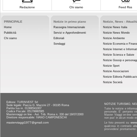
Redazione
Chi siamo
Feed Rss
PRINCIPALE
Notizie in primo piano
Notizie, News - Attualit
Home
Rassegna Internazionale
Notizie News Italia
Pubblicità
Servizi e Approfondimenti
Notizie News Mondo
Chi siamo
Editoriali
Notizie Ambiente
Sondaggi
Notizie Economia e Finan
Notizie Internet e Informat
Notizie Scienza e Salute
Notizie Gossip e personag
Notizie Sport
Notizie Associazioni
Notizie Editoria Pubblicazi
Notizie Società
Editore: TURINVEST Srl
NOTIZIE TURISMO, NE
Sede legale: Piazza G. Mazzini 27 - 00195 Roma
Partita Iva nr. 01368541007
Tutte le notizie e informa
Codice Fiscale: 05179980585
personale. E' pertanto vi
Masterviaggi on line - Aut. Trib. Roma n. 330 del 19/07/2000
Master Viaggi on-line senz
Direttore responsabile: IVANO CAMPONESCHI
non puo' in alcun modo es
masterviaggi1977@gmail.com
Le foto presenti su
www.
qualcosa in contrario al
provvedera' prontamente a