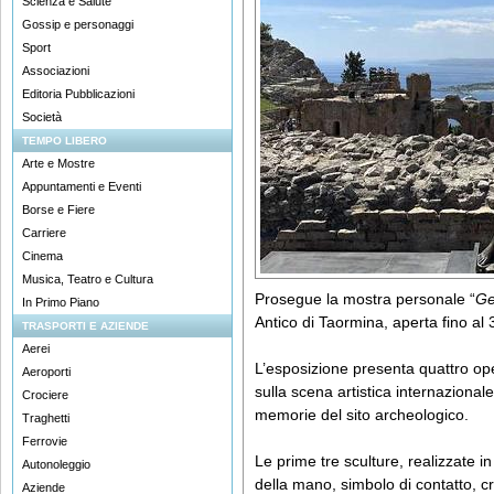
Scienza e Salute
Gossip e personaggi
Sport
Associazioni
Editoria Pubblicazioni
Società
TEMPO LIBERO
Arte e Mostre
Appuntamenti e Eventi
Borse e Fiere
Carriere
Cinema
Musica, Teatro e Cultura
Prosegue la mostra personale “
Ge
In Primo Piano
Antico di Taormina, aperta fino al
TRASPORTI E AZIENDE
Aerei
L’esposizione presenta quattro ope
Aeroporti
sulla scena artistica internazionale
Crociere
memorie del sito archeologico.
Traghetti
Ferrovie
Le prime tre sculture, realizzate i
Autonoleggio
della mano, simbolo di contatto, 
Aziende