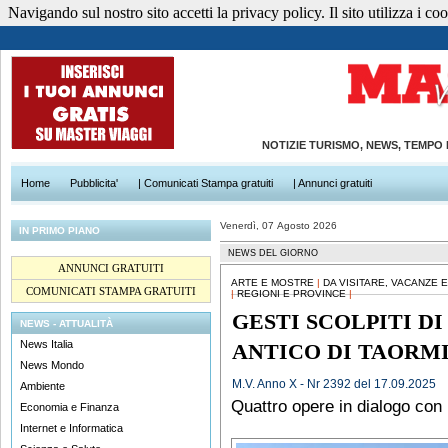
Navigando sul nostro sito accetti la privacy policy. Il sito utilizza i cook
NOTIZIE TURISMO, NEWS, TEMPO
Home
Pubblicita'
| Comunicati Stampa gratuiti
| Annunci gratuiti
Venerdì, 07 Agosto 2026
IN PRIMO PIANO
NEWS DEL GIORNO
ANNUNCI GRATUITI
ARTE E MOSTRE
|
DA VISITARE, VACANZE 
COMUNICATI STAMPA GRATUITI
|
REGIONI E PROVINCE
|
GESTI SCOLPITI D
NEWS - ATTUALITÀ
News Italia
ANTICO DI TAORM
News Mondo
M.V. Anno X - Nr 2392 del 17.09.2025
Ambiente
Quattro opere in dialogo con 
Economia e Finanza
Internet e Informatica