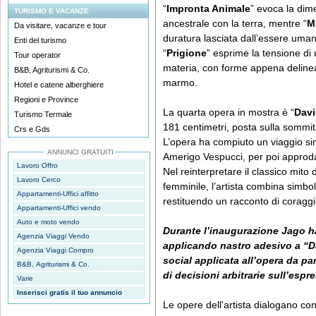
“
Impronta Animale
” evoca la dim
TURISMO E VACANZE
ancestrale con la terra, mentre “
M
Da visitare, vacanze e tour
duratura lasciata dall’essere uma
Enti del turismo
“
Prigione
” esprime la tensione di 
Tour operator
materia, con forme appena deline
B&B, Agriturismi & Co.
marmo.
Hotel e catene alberghiere
Regioni e Province
La quarta opera in mostra è “
Dav
Turismo Termale
181 centimetri, posta sulla sommità
Crs e Gds
L’opera ha compiuto un viaggio si
ANNUNCI GRATUITI
Amerigo Vespucci, per poi approd
Lavoro Offro
Nel reinterpretare il classico mito
Lavoro Cerco
femminile, l’artista combina simbol
Appartamenti-Uffici affitto
restituendo un racconto di coraggi
Appartamenti-Uffici vendo
Auto e moto vendo
Durante l’inaugurazione Jago h
Agenzia Viaggi Vendo
applicando nastro adesivo a “D
Agenzia Viaggi Compro
social applicata all’opera da pa
B&B, Agriturismi & Co.
di decisioni arbitrarie sull’espres
Varie
Inserisci gratis il tuo annuncio
Le opere dell'artista dialogano con