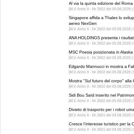
Al via la quinta edizione del Roma 
[M.V. Anno X - Nr 2602 del 05.08.2026 | 
Singapore affida a Thales lo svilup
aereo NexGen
[M.V. Anno X - Nr 2602 del 05.08.2026 
ANA HOLDINGS presenta i risultati 
[M.V. Anno X - Nr 2602 del 05.08.2026 
MSC Poesia posizionata in Alaska 
[M.V. Anno X - Nr 2602 del 05.08.2026 | 
Edgardo Mannucci in mostra a Fab
[M.V. Anno X - Nr 2602 del 05.08.2026 | 
Mostra ''Sul futuro del corpo'' all
[M.V. Anno X - Nr 2602 del 05.08.2026 
Sidi Bou Saïd inserito nel Patri
[M.V. Anno X - Nr 2602 del 05.08.2026 
Divieto di trasporto per i robot um
[M.V. Anno X - Nr 2601 del 04.08.2026 
Cresce l'interesse turistico per l
[M.V. Anno X - Nr 2601 del 04.08.2026 | 