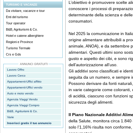
L’obiettivo è promuovere scelte al
TURISMO E VACANZE
conoscere i processi di preparazio
Da visitare, vacanze e tour
determinante della scienza e delle
Enti del turismo
consumatori.
Tour operator
B&B, Agriturismi & Co.
Nel 2025 la comunicazione in Italia
Hotel e catene alberghiere
origine alimentare attribuibili a pro
Regioni e Province
animale, ANOA), e da settembre pr
Turismo Termale
alimentari. Questi ultimi sono so
Crs e Gds
gusto e aspetto dei cibi, e sono r
ANNUNCI GRATUITI
dell’autorizzazione all’uso.
Lavoro Offro
Gli additivi sono classificati e iden
Lavoro Cerco
seguita da un numero, e sempre ind
Appartamenti-Uffici affitto
Possono derivare da fonti naturali,
Appartamenti-Uffici vendo
in varie categorie come coloranti, 
Auto e moto vendo
di acidità, ciascuno con funzioni sp
Agenzia Viaggi Vendo
sicurezza degli alimenti.
Agenzia Viaggi Compro
B&B, Agriturismi & Co.
Il Piano Nazionale Additivi Alim
Varie
della Salute, monitora circa 1.84
Inserisci gratis il tuo annuncio
solo l’1,16% risulta non conforme,