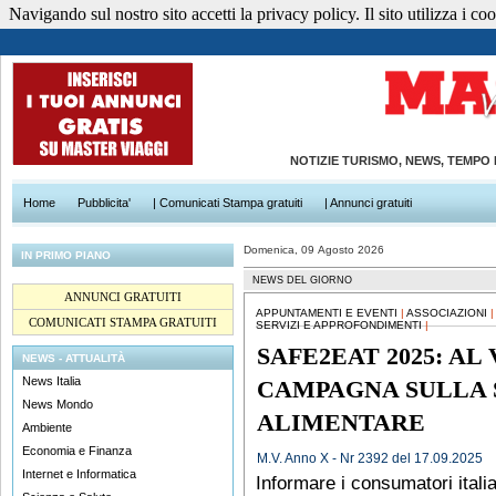
Navigando sul nostro sito accetti la privacy policy. Il sito utilizza i cook
NOTIZIE TURISMO, NEWS, TEMPO
Home
Pubblicita'
| Comunicati Stampa gratuiti
| Annunci gratuiti
Domenica, 09 Agosto 2026
IN PRIMO PIANO
NEWS DEL GIORNO
ANNUNCI GRATUITI
APPUNTAMENTI E EVENTI
|
ASSOCIAZIONI
|
COMUNICATI STAMPA GRATUITI
SERVIZI E APPROFONDIMENTI
|
SAFE2EAT 2025: AL 
NEWS - ATTUALITÀ
News Italia
CAMPAGNA SULLA 
News Mondo
ALIMENTARE
Ambiente
Economia e Finanza
M.V. Anno X - Nr 2392 del 17.09.2025
Internet e Informatica
Informare i consumatori italia