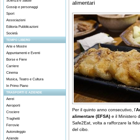
Scienza e Salute
alimentari
Gossip e personaggi
Sport
Associazioni
Editoria Pubblicazioni
Società
TEMPO LIBERO
Arte e Mostre
Appuntamenti e Eventi
Borse e Fiere
Carriere
Cinema
Musica, Teatro e Cultura
In Primo Piano
TRASPORTI E AZIENDE
Aerei
Aeroporti
Per il quinto anno consecutivo, l’
A
Crociere
alimentare (EFSA)
e il Ministero
Traghetti
Safe2Eat, volta a rafforzare la fiduc
Ferrovie
del cibo.
Autonoleggio
Aziende