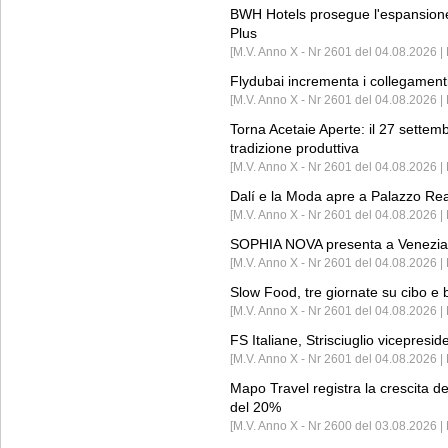
BWH Hotels prosegue l'espansione 
Plus
[M.V. Anno X - Nr 2601 del 04.08.2026 | 
Flydubai incrementa i collegamenti
[M.V. Anno X - Nr 2601 del 04.08.2026 | 
Torna Acetaie Aperte: il 27 settem
tradizione produttiva
[M.V. Anno X - Nr 2601 del 04.08.2026 | 
Dalí e la Moda apre a Palazzo Re
[M.V. Anno X - Nr 2601 del 04.08.2026 | 
SOPHIA NOVA presenta a Venezia 
[M.V. Anno X - Nr 2601 del 04.08.2026 
Slow Food, tre giornate su cibo e b
[M.V. Anno X - Nr 2601 del 04.08.2026 | 
FS Italiane, Strisciuglio vicepresi
[M.V. Anno X - Nr 2601 del 04.08.2026 | 
Mapo Travel registra la crescita d
del 20%
[M.V. Anno X - Nr 2600 del 03.08.2026 | 