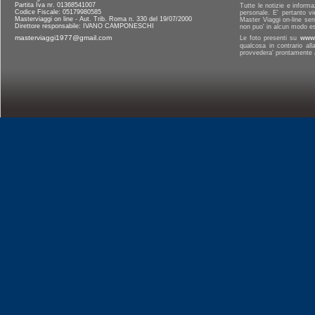
Partita Iva nr. 01368541007
Tutte le notizie e informa
Codice Fiscale: 05179980585
personale. E' pertanto vi
Masterviaggi on line - Aut. Trib. Roma n. 330 del 19/07/2000
Master Viaggi on-line senz
Direttore responsabile: IVANO CAMPONESCHI
non puo' in alcun modo es
masterviaggi1977@gmail.com
Le foto presenti su
www.
qualcosa in contrario al
provvedera' prontamente a