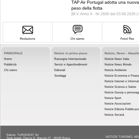
TAP Air Portugal adotta una nuova t
peso della flotta
[M.V. Anno X - Nr 2600 del 03.08.2026 
Redazione
Chi siamo
Feed Rss
PRINCIPALE
Notizie in primo piano
Notizie, News - Attualit
Home
Rassegna Internazionale
Notizie News Italia
Pubblicità
Servizi e Approfondimenti
Notizie News Mondo
Chi siamo
Editoriali
Notizie Ambiente
Sondaggi
Notizie Economia e Finan
Notizie Internet e Informat
Notizie Scienza e Salute
Notizie Gossip e personag
Notizie Sport
Notizie Associazioni
Notizie Editoria Pubblicazi
Notizie Società
Editore: TURINVEST Srl
NOTIZIE TURISMO, NE
Sede legale: Piazza G. Mazzini 27 - 00195 Roma