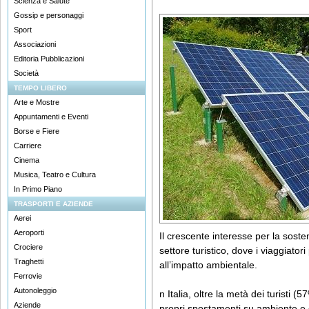
Scienza e Salute
Gossip e personaggi
Sport
Associazioni
Editoria Pubblicazioni
Società
TEMPO LIBERO
Arte e Mostre
Appuntamenti e Eventi
Borse e Fiere
Carriere
Cinema
Musica, Teatro e Cultura
In Primo Piano
TRASPORTI E AZIENDE
Aerei
Aeroporti
Il crescente interesse per la soste
Crociere
settore turistico, dove i viaggiator
Traghetti
all’impatto ambientale.
Ferrovie
Autonoleggio
n Italia, oltre la metà dei turisti (
Aziende
propri spostamenti su ambiente e 