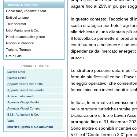
TURISMO E VACANZE
pagare fino al 25% in più per soggi
Da visitare, vacanze e tour
Enti del turismo
In questo contesto, l’adozione di im
Tour operator
scelta strategica per hotel, agritu
B&B, Agriturismi & Co.
alle richieste di una clientela più a
Hotel e catene alberghiere
Il fotovoltaico permette di produrr
Regioni e Province
contribuendo a sostenere il benes
Turismo Termale
dipendenza dal mercato energetico
Crs e Gds
prezzo.
ANNUNCI GRATUITI
Le strutture possono optare per l’a
Lavoro Offro
formule più flessibili come i Powe
Lavoro Cerco
noleggio operativo, che consentono
Appartamenti-Uffici affitto
fotovoltaico con investimenti inizial
Appartamenti-Uffici vendo
Auto e moto vendo
In Italia, le normative favoriscono l
Agenzia Viaggi Vendo
nelle strutture turistiche tramite 
Agenzia Viaggi Compro
B&B, Agriturismi & Co.
Dichiarazione di Inizio Lavori As
Varie
prorogata fino al 31 dicembre 202
Inserisci gratis il tuo annuncio
Sono inoltre disponibili incentivi c
5.0” e il “Conto Termico 3.0” per co