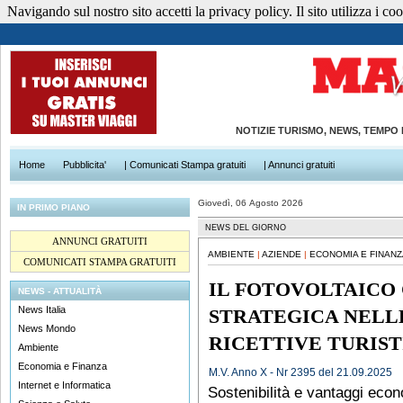
Navigando sul nostro sito accetti la privacy policy. Il sito utilizza i cook
NOTIZIE TURISMO, NEWS, TEMPO
Home
Pubblicita'
| Comunicati Stampa gratuiti
| Annunci gratuiti
Giovedì, 06 Agosto 2026
IN PRIMO PIANO
NEWS DEL GIORNO
ANNUNCI GRATUITI
AMBIENTE
|
AZIENDE
|
ECONOMIA E FINANZ
COMUNICATI STAMPA GRATUITI
IL FOTOVOLTAICO
NEWS - ATTUALITÀ
News Italia
STRATEGICA NELL
News Mondo
RICETTIVE TURIS
Ambiente
Economia e Finanza
M.V. Anno X - Nr 2395 del 21.09.2025
Internet e Informatica
Sostenibilità e vantaggi econ