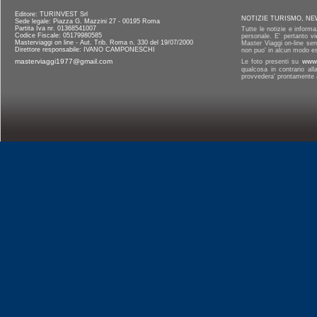
Editore: TURINVEST Srl
NOTIZIE TURISMO, NE
Sede legale: Piazza G. Mazzini 27 - 00195 Roma
Partita Iva nr. 01368541007
Tutte le notizie e informa
Codice Fiscale: 05179980585
personale. E' pertanto vi
Masterviaggi on line - Aut. Trib. Roma n. 330 del 19/07/2000
Master Viaggi on-line senz
Direttore responsabile: IVANO CAMPONESCHI
non puo' in alcun modo es
masterviaggi1977@gmail.com
Le foto presenti su
www.
qualcosa in contrario al
provvedera' prontamente a