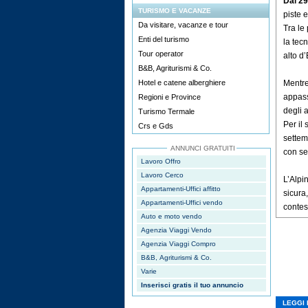
Dal 2
TURISMO E VACANZE
piste e
Da visitare, vacanze e tour
Tra le
Enti del turismo
la tec
Tour operator
alto d
B&B, Agriturismi & Co.
Hotel e catene alberghiere
Mentre 
appass
Regioni e Province
degli a
Turismo Termale
Per il 
Crs e Gds
settem
ANNUNCI GRATUITI
con se
Lavoro Offro
Lavoro Cerco
L’Alpi
Appartamenti-Uffici affitto
sicura
Appartamenti-Uffici vendo
contes
Auto e moto vendo
Agenzia Viaggi Vendo
Agenzia Viaggi Compro
B&B, Agriturismi & Co.
Varie
Inserisci gratis il tuo annuncio
LEGGI 