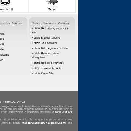
ws Scroll
Meteo
asporti e Aziende
Notizie, Turismo e Vacanze
Notizie Da visitare, vacanze e
tour
orti
Notizie Enti del turismo
iere
Notizie Tour operator
etti
Notizie B&B, Agriturismi & Co.
vie
Notizie Hotel e catene
noleggio
alberghiere
nde
Notizie Regioni e Province
Notizie Turismo Termale
Notizie Crs e Gds
E INTERNAZIONALI
ai navigatori internet, sono da considerarsi ad esclusivo uso
e a terzi dei dati acquisiti attraverso la consultazione di
errori, imprecisioni e omissioni, dei quali la
Turinvest Srl
e di pubblico dominio. Se i soggetti o gli autori avessero
masterviaggi1977@gmail.com
 (indirizzo e-mail
) che