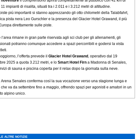
9 novembre
il comprensorio aprirà completamente al pubblico con 42 km di
 11 impianti di risalita, situati tra i 2.011 e i 3.212 metri di altitudine.
 piste più importanti si stanno apprezzando gli otto chilometri della Talabfahrt,
nica pista nera Leo Gurschler e la presenza del Glacier Hotel Grawand, il più
’Europa direttamente sulle piste.
l’area rimane in gran parte riservata agli sci club per gli allenamenti, gli
ionati potranno comunque accedere a spazi percorribili e godersi la vista
tleti.
soggiorno, l’offerta prevede il
Glacier Hotel Grawand
, operativo dal 19
bre 2025 a quota 3.212 metri, e lo
Smart Hotel Firn
a Madonna di Senales,
rvizi di sauna e piscina coperta per il relax dopo la giornata sulla neve.
n Arena Senales conferma così la sua vocazione verso una stagione lunga e
, che va da settembre fino a maggio, offrendo spazi per agonisti e amatori in un
to alpino unico.
LE ALTRE NOTIZIE