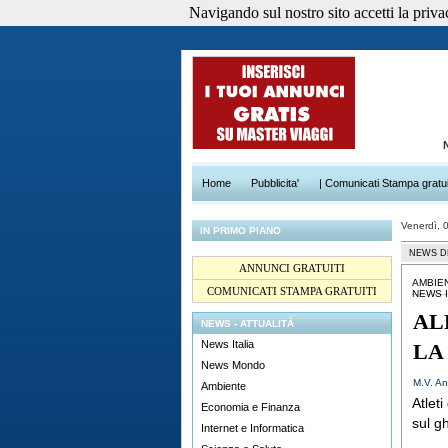
Navigando sul nostro sito accetti la privacy
Home
Pubblicita'
| Comunicati Stampa gratui
Venerdì, 
IN PRIMO PIANO
NEWS D
ANNUNCI GRATUITI
AMBIE
COMUNICATI STAMPA GRATUITI
NEWS I
AL
NEWS - ATTUALITÀ
News Italia
LA
News Mondo
M.V. An
Ambiente
Atlet
Economia e Finanza
sul g
Internet e Informatica