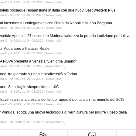
nno X - Nr 2601 del 04.08.2026 | News Italia]
tels prosegue l'espansione in Italia con due nuovi Best Western Plus
nno X - Nr 2601 del 04.08.2026 | News Italia]
ai incrementa i collegamenti con l'Italia da Napoli e Milano Bergamo
nno X - Nr 2601 del 04.08.2026 | News Italia]
Acetaie Aperte: il 27 settembre Modena valorizza la propria tradizione produttiva
nno X - Nr 2601 del 04.08.2026 | News Italia]
 la Moda apre a Palazzo Reale
nno X - Nr 2601 del 04.08.2026 | News Italia]
 NOVA presenta a Venezia ''L’enigma umano''
nno X - Nr 2601 del 04.08.2026 | News Mondo]
ood, tre giornate su cibo e biodiversità a Torino
nno X - Nr 2601 del 04.08.2026 | News Italia]
iane, Strisciuglio vicepresidente UIC
nno X - Nr 2601 del 04.08.2026 | News Italia]
ravel registra la crescita del lungo raggio e punta a un incremento del 20%
nno X - Nr 2600 del 03.08.2026 | News Italia]
r Portugal adotta una nuova tecnologia di verniciatura per ridurre il peso della
nno X - Nr 2600 del 03.08.2026 | News Mondo]