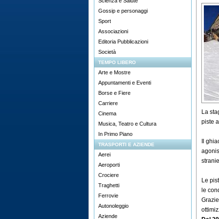
Scienza e Salute
Gossip e personaggi
Sport
Associazioni
Editoria Pubblicazioni
Società
TEMPO LIBERO
Arte e Mostre
Appuntamenti e Eventi
Borse e Fiere
Carriere
La stag
Cinema
piste 
Musica, Teatro e Cultura
In Primo Piano
Il ghi
TRASPORTI E AZIENDE
agonis
Aerei
strani
Aeroporti
Crociere
Le pis
Traghetti
le cond
Ferrovie
Grazie 
Autonoleggio
ottimi
Aziende