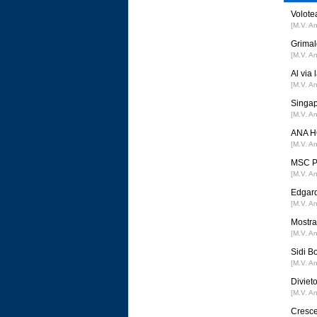
Volotea
[M.V. A
Grimal
[M.V. A
Al via
[M.V. A
Singap
[M.V. A
ANA HO
[M.V. A
MSC Po
[M.V. A
Edgard
[M.V. A
Mostra 
[M.V. A
Sidi B
[M.V. A
Divieto
[M.V. A
Cresce