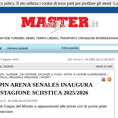
 policy. Il sito utilizza i cookie di terze parti per profilare gli utenti
La 
NOTIZIE TURISMO, NEWS, TEMPO LIBERO, TRASPORTI, CRONACHE INTERNAZIONA
Cerca parola:
ti
| Annunci gratuiti
07 Agosto 2026
M.V. Anno X - Nr 2396 del 22.09.2025
EL GIORNO
NEWS DI IERI
NTE
|
AZIENDE
|
DA VISITARE, VACANZE E TOUR
|
HOTEL E CATENE ALBERGHIERE
|
TALIA
|
REGIONI E PROVINCE
|
SPORT
|
PIN ARENA SENALES INAUGURA
 STAGIONE SCIISTICA 2025/2026
no X - Nr 2396 del 22.09.2025
i di Coppa del Mondo e appassionati alle prese con le prime piste
hiacciaio