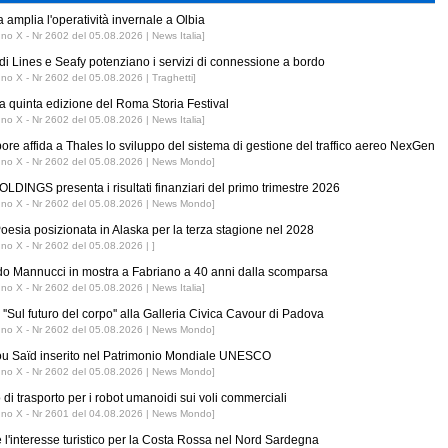
 amplia l'operatività invernale a Olbia
nno X - Nr 2602 del 05.08.2026 | News Italia]
di Lines e Seafy potenziano i servizi di connessione a bordo
nno X - Nr 2602 del 05.08.2026 | Traghetti]
 la quinta edizione del Roma Storia Festival
nno X - Nr 2602 del 05.08.2026 | News Italia]
ore affida a Thales lo sviluppo del sistema di gestione del traffico aereo NexGen
nno X - Nr 2602 del 05.08.2026 | News Mondo]
LDINGS presenta i risultati finanziari del primo trimestre 2026
nno X - Nr 2602 del 05.08.2026 | News Mondo]
esia posizionata in Alaska per la terza stagione nel 2028
nno X - Nr 2602 del 05.08.2026 | ]
o Mannucci in mostra a Fabriano a 40 anni dalla scomparsa
nno X - Nr 2602 del 05.08.2026 | News Italia]
''Sul futuro del corpo'' alla Galleria Civica Cavour di Padova
nno X - Nr 2602 del 05.08.2026 | News Mondo]
ou Saïd inserito nel Patrimonio Mondiale UNESCO
nno X - Nr 2602 del 05.08.2026 | News Mondo]
 di trasporto per i robot umanoidi sui voli commerciali
nno X - Nr 2601 del 04.08.2026 | News Mondo]
 l'interesse turistico per la Costa Rossa nel Nord Sardegna