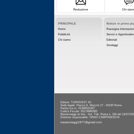
Redazione
Chi siam
PRINCIPALE
Notizie in primo pi
Home
Rassegna Internazion
Pubblicità
Servizi e Approfondim
Chi siamo
Editoriali
Sondaggi
Editore: TURINVEST Srl
Sede legale: Piazza G. Mazzini 27 - 00195 Roma
Partita Iva nr. 01368541007
Codice Fiscale: 05179980585
Masterviaggi on line - Aut. Trib. Roma n. 330 del 19/07/20
Direttore responsabile: IVANO CAMPONESCHI
masterviaggi1977@gmail.com