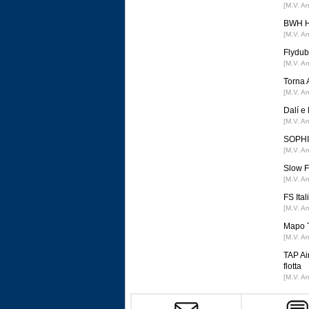
[M.V. A
BWH Ho
[M.V. A
Flydub
[M.V. A
Torna 
[M.V. A
Dalí e
[M.V. A
SOPHIA
[M.V. A
Slow F
[M.V. A
FS Ital
[M.V. A
Mapo T
[M.V. A
TAP Ai
flotta
[M.V. A