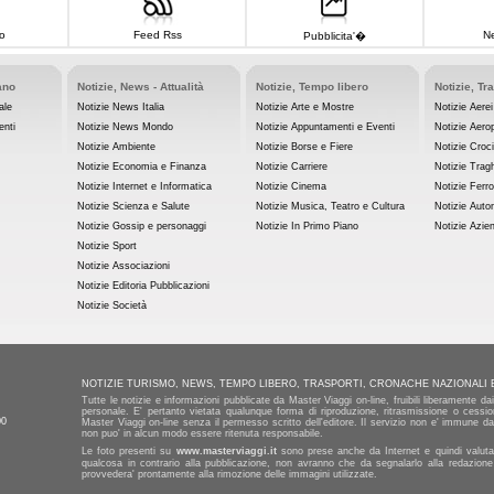
o
Feed Rss
Ne
Pubblicita'�
ano
Notizie, News - Attualità
Notizie, Tempo libero
Notizie, Tr
ale
Notizie News Italia
Notizie Arte e Mostre
Notizie Aerei
enti
Notizie News Mondo
Notizie Appuntamenti e Eventi
Notizie Aerop
Notizie Ambiente
Notizie Borse e Fiere
Notizie Croc
Notizie Economia e Finanza
Notizie Carriere
Notizie Tragh
Notizie Internet e Informatica
Notizie Cinema
Notizie Ferro
Notizie Scienza e Salute
Notizie Musica, Teatro e Cultura
Notizie Auto
Notizie Gossip e personaggi
Notizie In Primo Piano
Notizie Azie
Notizie Sport
Notizie Associazioni
Notizie Editoria Pubblicazioni
Notizie Società
NOTIZIE TURISMO, NEWS, TEMPO LIBERO, TRASPORTI, CRONACHE NAZIONALI 
Tutte le notizie e informazioni pubblicate da Master Viaggi on-line, fruibili liberamente d
personale. E' pertanto vietata qualunque forma di riproduzione, ritrasmissione o cession
00
Master Viaggi on-line senza il permesso scritto dell'editore. Il servizio non e' immune da 
non puo' in alcun modo essere ritenuta responsabile.
Le foto presenti su
www.masterviaggi.it
sono prese anche da Internet e quindi valutat
qualcosa in contrario alla pubblicazione, non avranno che da segnalarlo alla redazione
provvedera' prontamente alla rimozione delle immagini utilizzate.