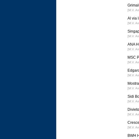
Grimal
[M.V. A
Al via
[M.V. A
Singap
[M.V. A
ANA HO
[M.V. A
MSC Po
[M.V. A
Edgard
[M.V. A
Mostra 
[M.V. A
Sidi B
[M.V. A
Divieto
[M.V. A
Cresce
[M.V. A
BWH Ho