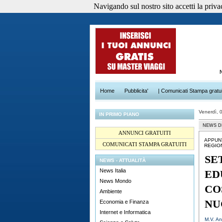
Navigando sul nostro sito accetti la privacy
Home
Pubblicita'
| Comunicati Stampa gratui
Venerdì, 
IN PRIMO PIANO
NEWS D
ANNUNCI GRATUITI
APPUN
COMUNICATI STAMPA GRATUITI
REGIO
SE
NEWS - ATTUALITÀ
News Italia
ED
News Mondo
CO
Ambiente
NU
Economia e Finanza
Internet e Informatica
M.V. An