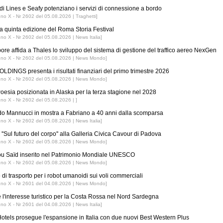
di Lines e Seafy potenziano i servizi di connessione a bordo
nno X - Nr 2602 del 05.08.2026 | Traghetti]
 la quinta edizione del Roma Storia Festival
nno X - Nr 2602 del 05.08.2026 | News Italia]
ore affida a Thales lo sviluppo del sistema di gestione del traffico aereo NexGen
nno X - Nr 2602 del 05.08.2026 | News Mondo]
LDINGS presenta i risultati finanziari del primo trimestre 2026
nno X - Nr 2602 del 05.08.2026 | News Mondo]
esia posizionata in Alaska per la terza stagione nel 2028
nno X - Nr 2602 del 05.08.2026 | ]
o Mannucci in mostra a Fabriano a 40 anni dalla scomparsa
nno X - Nr 2602 del 05.08.2026 | News Italia]
''Sul futuro del corpo'' alla Galleria Civica Cavour di Padova
nno X - Nr 2602 del 05.08.2026 | News Mondo]
ou Saïd inserito nel Patrimonio Mondiale UNESCO
nno X - Nr 2602 del 05.08.2026 | News Mondo]
 di trasporto per i robot umanoidi sui voli commerciali
nno X - Nr 2601 del 04.08.2026 | News Mondo]
 l'interesse turistico per la Costa Rossa nel Nord Sardegna
nno X - Nr 2601 del 04.08.2026 | News Italia]
tels prosegue l'espansione in Italia con due nuovi Best Western Plus