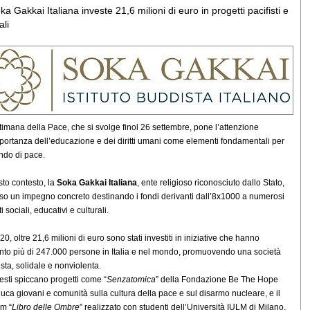
a Gakkai Italiana investe 21,6 milioni di euro in progetti pacifisti e
ali
timana della Pace, che si svolge finol 26 settembre, pone l’attenzione
mportanza dell’educazione e dei diritti umani come elementi fondamentali per
do di pace.
sto contesto, la
Soka Gakkai Italiana
, ente religioso riconosciuto dallo Stato,
so un impegno concreto destinando i fondi derivanti dall’8x1000 a numerosi
i sociali, educativi e culturali.
0, oltre 21,6 milioni di euro sono stati investiti in iniziative che hanno
nto più di 247.000 persone in Italia e nel mondo, promuovendo una società
usta, solidale e nonviolenta.
esti spiccano progetti come “
Senzatomica
” della Fondazione Be The Hope
uca giovani e comunità sulla cultura della pace e sul disarmo nucleare, e il
lm “
Libro delle Ombre
” realizzato con studenti dell’Università IULM di Milano,