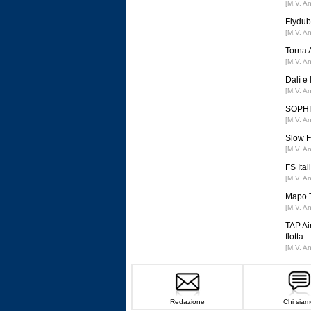
[M.V. A
Flydub
[M.V. A
Torna 
[M.V. A
Dalí e
[M.V. A
SOPHIA
[M.V. A
Slow F
[M.V. A
FS Ital
[M.V. A
Mapo T
[M.V. A
TAP Ai
flotta
[M.V. A
Redazione
Chi siam