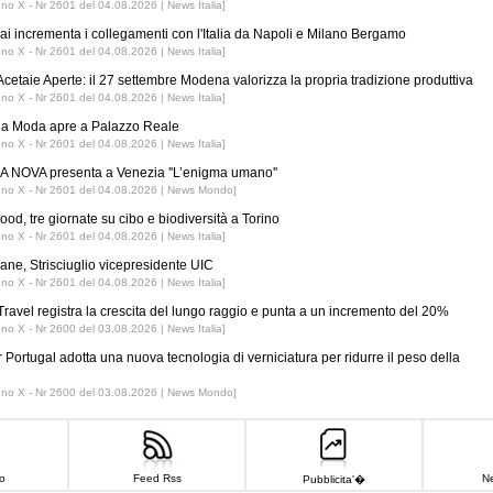
nno X - Nr 2601 del 04.08.2026 | News Italia]
ai incrementa i collegamenti con l'Italia da Napoli e Milano Bergamo
nno X - Nr 2601 del 04.08.2026 | News Italia]
Acetaie Aperte: il 27 settembre Modena valorizza la propria tradizione produttiva
nno X - Nr 2601 del 04.08.2026 | News Italia]
 la Moda apre a Palazzo Reale
nno X - Nr 2601 del 04.08.2026 | News Italia]
 NOVA presenta a Venezia ''L’enigma umano''
nno X - Nr 2601 del 04.08.2026 | News Mondo]
ood, tre giornate su cibo e biodiversità a Torino
nno X - Nr 2601 del 04.08.2026 | News Italia]
iane, Strisciuglio vicepresidente UIC
nno X - Nr 2601 del 04.08.2026 | News Italia]
ravel registra la crescita del lungo raggio e punta a un incremento del 20%
nno X - Nr 2600 del 03.08.2026 | News Italia]
r Portugal adotta una nuova tecnologia di verniciatura per ridurre il peso della
nno X - Nr 2600 del 03.08.2026 | News Mondo]
o
Feed Rss
Ne
Pubblicita'�