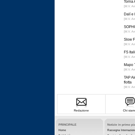
Torna 
[M.V. A
Dalí e
[M.V. A
SOPHIA
[M.V. A
Slow F
[M.V. A
FS Ital
[M.V. A
Mapo T
[M.V. A
TAP Ai
flotta
[M.V. A
Redazione
Chi siam
PRINCIPALE
Notizie in primo pi
Home
Rassegna Internazion