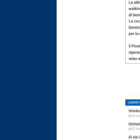
Le att
walkin
di ben
La cuc
beness
per la 
Il Pin
rigener
relax 
LEGGI 
Volotea
[M.V. A
Grimal
[M.V. A
Al via