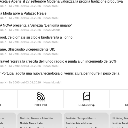
Acetaie Aperte: il 27 settembre Modena valorizza la propria tradizione produttiva
nno X - Nr 2601 del 04.08.2026 | News Italia]
 la Moda apre a Palazzo Reale
nno X - Nr 2601 del 04.08.2026 | News Italia]
 NOVA presenta a Venezia ''L’enigma umano''
nno X - Nr 2601 del 04.08.2026 | News Mondo]
ood, tre giornate su cibo e biodiversità a Torino
nno X - Nr 2601 del 04.08.2026 | News Italia]
iane, Strisciuglio vicepresidente UIC
nno X - Nr 2601 del 04.08.2026 | News Italia]
ravel registra la crescita del lungo raggio e punta a un incremento del 20%
nno X - Nr 2600 del 03.08.2026 | News Italia]
r Portugal adotta una nuova tecnologia di verniciatura per ridurre il peso della
nno X - Nr 2600 del 03.08.2026 | News Mondo]
o
Feed Rss
Ne
Pubblicita'�
ano
Notizie, News - Attualità
Notizie, Tempo libero
Notizie, Tr
ale
Notizie News Italia
Notizie Arte e Mostre
Notizie Aerei