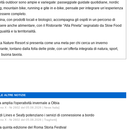
ività outdoor sono ampie e variegate: passeggiate guidate quotidiane, nordic
g, mountain bike, running e gite in e-bike, pensate per integrare un’esperienza
essere completo.
ina, con prodotti locali e biologici, accompagna gli ospiti in un percorso di
ere anche alimentare, con il Ristorante “Alla Pineta” segnalato da Slow Food
qualità e la territorialità.
eta Nature Resort si presenta come una meta per chi cerca un inverno
ante, lontano dalla folla delle piste, con un’offerta integrata di natura, sport,
e buona tavola.
LE ALTRE NOTIZIE
 amplia l'operatività invernale a Olbia
nno X - Nr 2602 del 05.08.2026 | News Italia]
di Lines e Seafy potenziano i servizi di connessione a bordo
nno X - Nr 2602 del 05.08.2026 | Traghetti]
 la quinta edizione del Roma Storia Festival