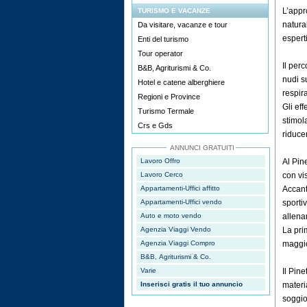
L’appr
TURISMO E VACANZE
natura
Da visitare, vacanze e tour
esperti
Enti del turismo
Tour operator
Il per
B&B, Agriturismi & Co.
nudi s
Hotel e catene alberghiere
respir
Regioni e Province
Gli ef
Turismo Termale
stimol
Crs e Gds
riduce
ANNUNCI GRATUITI
Lavoro Offro
Al Pin
Lavoro Cerco
con vis
Appartamenti-Uffici affitto
Accant
Appartamenti-Uffici vendo
sporti
Auto e moto vendo
allena
Agenzia Viaggi Vendo
La pri
Agenzia Viaggi Compro
maggi
B&B, Agriturismi & Co.
Varie
Il Pine
Inserisci gratis il tuo annuncio
materi
soggio