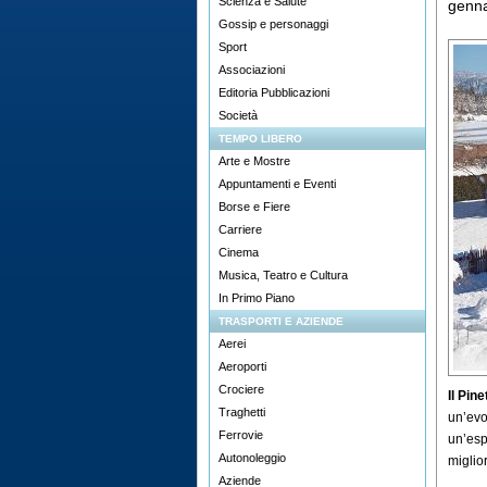
Scienza e Salute
genn
Gossip e personaggi
Sport
Associazioni
Editoria Pubblicazioni
Società
TEMPO LIBERO
Arte e Mostre
Appuntamenti e Eventi
Borse e Fiere
Carriere
Cinema
Musica, Teatro e Cultura
In Primo Piano
TRASPORTI E AZIENDE
Aerei
Aeroporti
Crociere
Il Pin
Traghetti
un’evo
Ferrovie
un’esp
Autonoleggio
miglior
Aziende