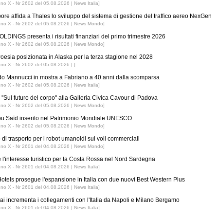
nno X - Nr 2602 del 05.08.2026 | News Italia]
ore affida a Thales lo sviluppo del sistema di gestione del traffico aereo NexGen
nno X - Nr 2602 del 05.08.2026 | News Mondo]
LDINGS presenta i risultati finanziari del primo trimestre 2026
nno X - Nr 2602 del 05.08.2026 | News Mondo]
esia posizionata in Alaska per la terza stagione nel 2028
nno X - Nr 2602 del 05.08.2026 | ]
o Mannucci in mostra a Fabriano a 40 anni dalla scomparsa
nno X - Nr 2602 del 05.08.2026 | News Italia]
''Sul futuro del corpo'' alla Galleria Civica Cavour di Padova
nno X - Nr 2602 del 05.08.2026 | News Mondo]
ou Saïd inserito nel Patrimonio Mondiale UNESCO
nno X - Nr 2602 del 05.08.2026 | News Mondo]
 di trasporto per i robot umanoidi sui voli commerciali
nno X - Nr 2601 del 04.08.2026 | News Mondo]
 l'interesse turistico per la Costa Rossa nel Nord Sardegna
nno X - Nr 2601 del 04.08.2026 | News Italia]
tels prosegue l'espansione in Italia con due nuovi Best Western Plus
nno X - Nr 2601 del 04.08.2026 | News Italia]
ai incrementa i collegamenti con l'Italia da Napoli e Milano Bergamo
nno X - Nr 2601 del 04.08.2026 | News Italia]