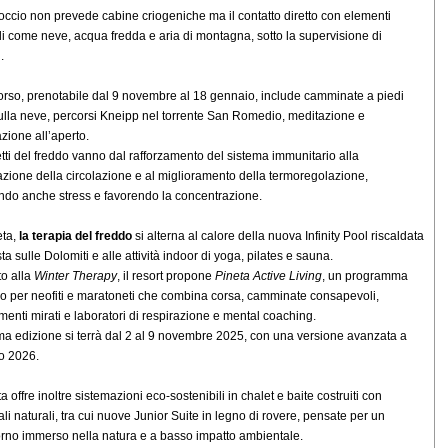
occio non prevede cabine criogeniche ma il contatto diretto con elementi
li come neve, acqua fredda e aria di montagna, sotto la supervisione di
.
corso, prenotabile dal 9 novembre al 18 gennaio, include camminate a piedi
ulla neve, percorsi Kneipp nel torrente San Romedio, meditazione e
azione all’aperto.
fetti del freddo vanno dal rafforzamento del sistema immunitario alla
azione della circolazione e al miglioramento della termoregolazione,
ndo anche stress e favorendo la concentrazione.
eta,
la terapia del freddo
si alterna al calore della nuova Infinity Pool riscaldata
ta sulle Dolomiti e alle attività indoor di yoga, pilates e sauna.
o alla
Winter Therapy
, il resort propone
Pineta Active Living
, un programma
vo per neofiti e maratoneti che combina corsa, camminate consapevoli,
menti mirati e laboratori di respirazione e mental coaching.
ma edizione si terrà dal 2 al 9 novembre 2025, con una versione avanzata a
o 2026.
ta offre inoltre sistemazioni eco-sostenibili in chalet e baite costruiti con
ali naturali, tra cui nuove Junior Suite in legno di rovere, pensate per un
rno immerso nella natura e a basso impatto ambientale.