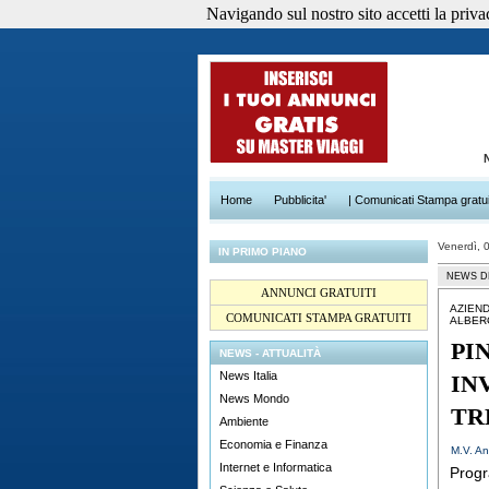
Navigando sul nostro sito accetti la privacy
Home
Pubblicita'
| Comunicati Stampa gratui
Venerdì, 
IN PRIMO PIANO
NEWS D
ANNUNCI GRATUITI
AZIEN
COMUNICATI STAMPA GRATUITI
ALBER
PI
NEWS - ATTUALITÀ
News Italia
IN
News Mondo
TR
Ambiente
Economia e Finanza
M.V. An
Internet e Informatica
Progr