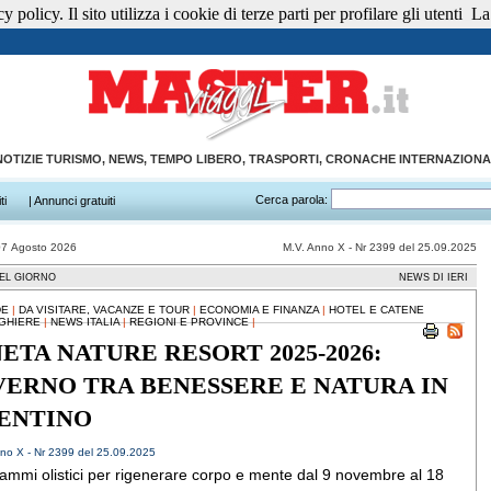
 policy. Il sito utilizza i cookie di terze parti per profilare gli utenti
La 
NOTIZIE TURISMO, NEWS, TEMPO LIBERO, TRASPORTI, CRONACHE INTERNAZIONA
Cerca parola:
ti
| Annunci gratuiti
07 Agosto 2026
M.V. Anno X - Nr 2399 del 25.09.2025
EL GIORNO
NEWS DI IERI
DE
|
DA VISITARE, VACANZE E TOUR
|
ECONOMIA E FINANZA
|
HOTEL E CATENE
GHIERE
|
NEWS ITALIA
|
REGIONI E PROVINCE
|
NETA NATURE RESORT 2025-2026:
VERNO TRA BENESSERE E NATURA IN
ENTINO
no X - Nr 2399 del 25.09.2025
ammi olistici per rigenerare corpo e mente dal 9 novembre al 18