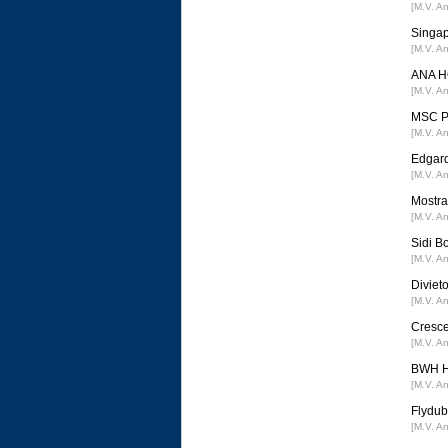
[M.V. A
Singap
[M.V. A
ANA HO
[M.V. A
MSC Po
[M.V. A
Edgard
[M.V. A
Mostra 
[M.V. A
Sidi B
[M.V. A
Divieto
[M.V. A
Cresce
[M.V. A
BWH Ho
[M.V. A
Flydub
[M.V. A