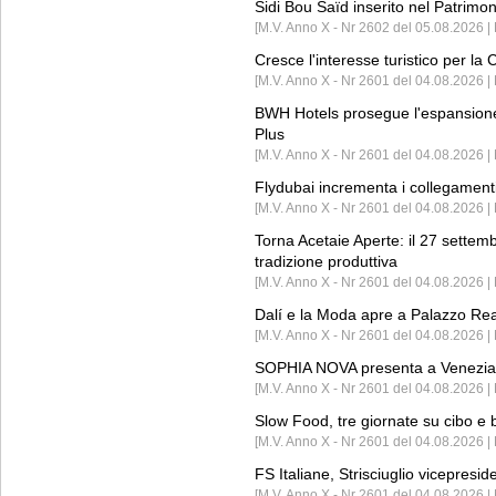
Sidi Bou Saïd inserito nel Patri
[M.V. Anno X - Nr 2602 del 05.08.2026 
Cresce l'interesse turistico per l
[M.V. Anno X - Nr 2601 del 04.08.2026 | 
BWH Hotels prosegue l'espansione 
Plus
[M.V. Anno X - Nr 2601 del 04.08.2026 | 
Flydubai incrementa i collegamenti
[M.V. Anno X - Nr 2601 del 04.08.2026 | 
Torna Acetaie Aperte: il 27 settem
tradizione produttiva
[M.V. Anno X - Nr 2601 del 04.08.2026 | 
Dalí e la Moda apre a Palazzo Re
[M.V. Anno X - Nr 2601 del 04.08.2026 | 
SOPHIA NOVA presenta a Venezia 
[M.V. Anno X - Nr 2601 del 04.08.2026 
Slow Food, tre giornate su cibo e b
[M.V. Anno X - Nr 2601 del 04.08.2026 | 
FS Italiane, Strisciuglio vicepresi
[M.V. Anno X - Nr 2601 del 04.08.2026 | 