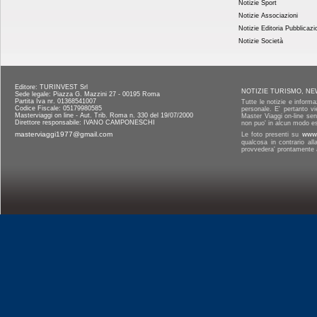
Notizie Sport
Notizie Associazioni
Notizie Editoria Pubblicazi
Notizie Società
Editore: TURINVEST Srl
NOTIZIE TURISMO, NE
Sede legale: Piazza G. Mazzini 27 - 00195 Roma
Partita Iva nr. 01368541007
Tutte le notizie e informa
Codice Fiscale: 05179980585
personale. E' pertanto vi
Masterviaggi on line - Aut. Trib. Roma n. 330 del 19/07/2000
Master Viaggi on-line senz
Direttore responsabile: IVANO CAMPONESCHI
non puo' in alcun modo es
masterviaggi1977@gmail.com
Le foto presenti su
www.
qualcosa in contrario al
provvedera' prontamente a