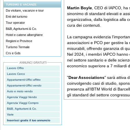
TURISMO E VACANZE
Martin Boyle
, CEO di IAPCO, ha s
Da visitare, vacanze e tour
sinonimo di standard elevati e as
Enti del turismo
organizzativa, dalla logistica alla
Tour operator
cura dei contenuti.
B&B, Agriturismi & Co.
Hotel e catene alberghiere
La campagna evidenzia l'importanz
Regioni e Province
associazioni e PCO per gestire la r
Turismo Termale
misurabili, offrendo garanzia di qua
Crs e Gds
Nel 2024, i membri IAPCO hanno 
nel settore sanitario e delle scien
ANNUNCI GRATUITI
economico superiore a 7 miliardi d
Lavoro Offro
Lavoro Cerco
"
Dear Associations
" sarà attiva
Appartamenti-Uffici affitto
coinvolgendo casi di studio, sponso
Appartamenti-Uffici vendo
presenza all’IBTM World di Barcell
Auto e moto vendo
gli standard del settore congressu
Agenzia Viaggi Vendo
Agenzia Viaggi Compro
B&B, Agriturismi & Co.
Varie
Inserisci gratis il tuo annuncio