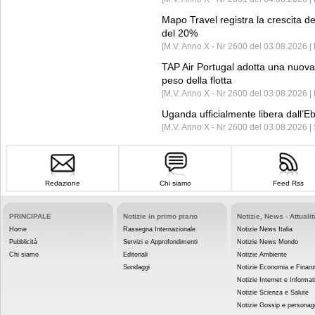
Mapo Travel registra la crescita d
del 20%
[M.V. Anno X - Nr 2600 del 03.08.2026 | 
TAP Air Portugal adotta una nuova t
peso della flotta
[M.V. Anno X - Nr 2600 del 03.08.2026 
Uganda ufficialmente libera dall’Eb
[M.V. Anno X - Nr 2600 del 03.08.2026 |
Redazione
Chi siamo
Feed Rss
PRINCIPALE
Notizie in primo piano
Notizie, News - Attualit
Home
Rassegna Internazionale
Notizie News Italia
Pubblicità
Servizi e Approfondimenti
Notizie News Mondo
Chi siamo
Editoriali
Notizie Ambiente
Sondaggi
Notizie Economia e Finan
Notizie Internet e Informat
Notizie Scienza e Salute
Notizie Gossip e personag