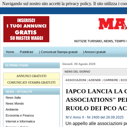
Navigando sul nostro sito accetti la privacy policy. Il sito utilizza i cook
NOTIZIE TURISMO, NEWS, TEMPO
Home
Pubblicita'
| Comunicati Stampa gratuiti
| Annunci gratuiti
Giovedì, 06 Agosto 2026
IN PRIMO PIANO
NEWS DEL GIORNO
ANNUNCI GRATUITI
ASSOCIAZIONI
|
AZIENDE
|
CARRIERE
|
ECO
COMUNICATI STAMPA GRATUITI
IAPCO LANCIA LA
NEWS - ATTUALITÀ
News Italia
ASSOCIATIONS" PE
News Mondo
RUOLO DEI PCO A
Ambiente
Economia e Finanza
M.V. Anno X - Nr 2400 del 26.09.2025
Internet e Informatica
Un appello alle associazioni pe