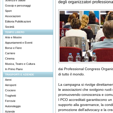
Scienza e Salute
degli organizzatori professiona
Gossip e personaggi
Sport
Associazioni
Editoria Pubblicazioni
Società
TEMPO LIBERO
Arte e Mostre
Appuntamenti e Eventi
Borse e Fiere
Carriere
Cinema
Musica, Teatro e Cultura
dai Professional Congress Organis
In Primo Piano
di tutto il mondo.
TRASPORTI E AZIENDE
Aerei
La campagna si rivolge direttamen
Aeroporti
le associazioni che svolgono ruoli c
Crociere
promuovendo conoscenza e comu
Traghetti
I PCO accreditati garantiscono un 
Ferrovie
supporto alla governance, la condi
Autonoleggio
promozione dell'advocacy e la creaz
Aziende