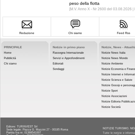
peso della flotta
[M.V. Anno X - Nr 2600 del 03.08.2026 
Redazione
Chi siamo
Feed Rss
PRINCIPALE
Notizie in primo piano
Notizie, News - Attualit
Home
Rassegna Internazionale
Notizie News Italia
Pubblicità
Servizi e Approfondimenti
Notizie News Mondo
Chi siamo
Editoriali
Notizie Ambiente
Sondaggi
Notizie Economia e Finan
Notizie Internet e Informat
Notizie Scienza e Salute
Notizie Gossip e personag
Notizie Sport
Notizie Associazioni
Notizie Editoria Pubblicazi
Notizie Società
Editore: TURINVEST Srl
NOTIZIE TURISMO, NE
Sede legale: Piazza G. Mazzini 27 - 00195 Roma
Partita Iva nr. 01368541007
Tutte le notizie e informa