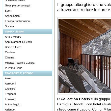
Scienza e Salute
Il gruppo alberghiero che valo
Gossip e personaggi
attraverso strutture leisure 
Sport
Associazioni
Editoria Pubblicazioni
Società
TEMPO LIBERO
Arte e Mostre
Appuntamenti e Eventi
Borse e Fiere
Carriere
Cinema
Musica, Teatro e Cultura
In Primo Piano
TRASPORTI E AZIENDE
Aerei
Aeroporti
Crociere
Traghetti
R Collection Hotels
è un gruppo a
Ferrovie
Famiglia Rocchi
, con hotel situat
Autonoleggio
rilievo come il Lago di Como, Milan
Aziende