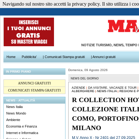
Navigando sul nostro sito accetti la privacy policy. Il sito utilizza i cook
NOTIZIE TURISMO, NEWS, TEMPO
Home
Pubblicita'
| Comunicati Stampa gratuiti
| Annunci gratuiti
Domenica, 09 Agosto 2026
IN PRIMO PIANO
NEWS DEL GIORNO
ANNUNCI GRATUITI
AZIENDE
|
DA VISITARE, VACANZE E TOUR
COMUNICATI STAMPA GRATUITI
ALBERGHIERE
|
NEWS ITALIA
|
REGIONI E 
R COLLECTION HO
NEWS - ATTUALITÀ
News Italia
COLLEZIONE ITAL
News Mondo
COMO, PORTOFINO
Ambiente
MILANO
Economia e Finanza
Internet e Informatica
M.V. Anno X - Nr 2401 del 27.09.2025