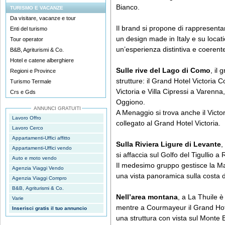
Bianco.
TURISMO E VACANZE
Da visitare, vacanze e tour
Il brand si propone di rappresenta
Enti del turismo
un design made in Italy e su locati
Tour operator
un’esperienza distintiva e coerent
B&B, Agriturismi & Co.
Hotel e catene alberghiere
Sulle rive del Lago di Como
, il
Regioni e Province
strutture: il Grand Hotel Victoria
Turismo Termale
Victoria e Villa Cipressi a Varenn
Crs e Gds
Oggiono.
ANNUNCI GRATUITI
A Menaggio si trova anche il Victo
Lavoro Offro
collegato al Grand Hotel Victoria.
Lavoro Cerco
Appartamenti-Uffici affitto
Sulla Riviera Ligure di Levante
,
Appartamenti-Uffici vendo
si affaccia sul Golfo del Tigullio a 
Auto e moto vendo
Il medesimo gruppo gestisce la Ma
Agenzia Viaggi Vendo
una vista panoramica sulla costa d
Agenzia Viaggi Compro
B&B, Agriturismi & Co.
Nell’area montana
, a La Thuile 
Varie
mentre a Courmayeur il Grand Ho
Inserisci gratis il tuo annuncio
una struttura con vista sul Monte 