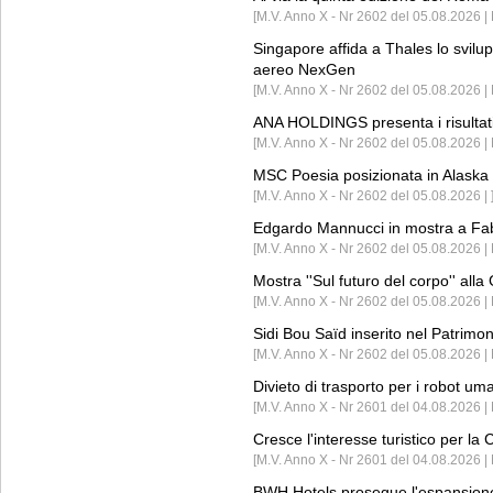
[M.V. Anno X - Nr 2602 del 05.08.2026 | 
Singapore affida a Thales lo svilup
aereo NexGen
[M.V. Anno X - Nr 2602 del 05.08.2026 
ANA HOLDINGS presenta i risultati 
[M.V. Anno X - Nr 2602 del 05.08.2026 
MSC Poesia posizionata in Alaska 
[M.V. Anno X - Nr 2602 del 05.08.2026 | 
Edgardo Mannucci in mostra a Fab
[M.V. Anno X - Nr 2602 del 05.08.2026 | 
Mostra ''Sul futuro del corpo'' all
[M.V. Anno X - Nr 2602 del 05.08.2026 
Sidi Bou Saïd inserito nel Patri
[M.V. Anno X - Nr 2602 del 05.08.2026 
Divieto di trasporto per i robot um
[M.V. Anno X - Nr 2601 del 04.08.2026 
Cresce l'interesse turistico per l
[M.V. Anno X - Nr 2601 del 04.08.2026 | 
BWH Hotels prosegue l'espansione 