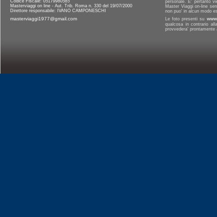
Codice Fiscale: 05179980585
personale. E' pertanto vi
Masterviaggi on line - Aut. Trib. Roma n. 330 del 19/07/2000
Master Viaggi on-line senz
Direttore responsabile: IVANO CAMPONESCHI
non puo' in alcun modo es
masterviaggi1977@gmail.com
Le foto presenti su
www.
qualcosa in contrario al
provvedera' prontamente a