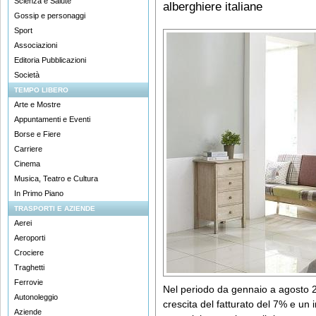
Scienza e Salute
alberghiere italiane
Gossip e personaggi
Sport
Associazioni
Editoria Pubblicazioni
Società
TEMPO LIBERO
Arte e Mostre
Appuntamenti e Eventi
Borse e Fiere
Carriere
Cinema
Musica, Teatro e Cultura
In Primo Piano
TRASPORTI E AZIENDE
Aerei
Aeroporti
Crociere
Traghetti
Ferrovie
Nel periodo da gennaio a agosto
Autonoleggio
crescita del fatturato del 7% e un
Aziende