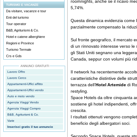
roomnights, anche se il ricavo med
TURISMO E VACANZE
5,74%.
Da visitare, vacanze e tour
Enti del turismo
Questa dinamica evidenzia come l
Tour operator
parzialmente compensato la riduzio
B&B, Agriturismi & Co.
Hotel e catene alberghiere
Sul fronte geografico, il mercato 
Regioni e Province
di un rinnovato interesse verso le 
Turismo Termale
gli Stati Uniti segnano una leggera
Crs e Gds
Canada, seppur con volumi più rido
ANNUNCI GRATUITI
Il network ha recentemente accol
Lavoro Offro
caratteristiche distintive delle str
Lavoro Cerco
Appartamenti-Uffici affitto
terrazza dell’
Hotel Artemide
di R
Appartamenti-Uffici vendo
restyling.
Auto e moto vendo
Space Hotels da oltre cinquanta a
Agenzia Viaggi Vendo
sostiene gli hotel indipendenti, of
Agenzia Viaggi Compro
crescita.
B&B, Agriturismi & Co.
I risultati ottenuti vengono comple
Varie
beneficio degli albergatori soci.
Inserisci gratis il tuo annuncio
Secondo Space Hotels, queste stru