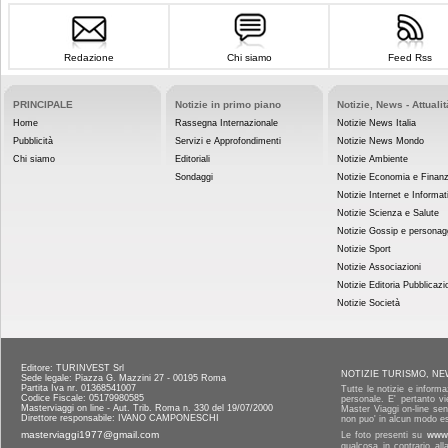
Redazione
Chi siamo
Feed Rss
PRINCIPALE
Notizie in primo piano
Notizie, News - Attualit
Home
Rassegna Internazionale
Notizie News Italia
Pubblicità
Servizi e Approfondimenti
Notizie News Mondo
Chi siamo
Editoriali
Notizie Ambiente
Sondaggi
Notizie Economia e Finan
Notizie Internet e Informat
Notizie Scienza e Salute
Notizie Gossip e personag
Notizie Sport
Notizie Associazioni
Notizie Editoria Pubblicazi
Notizie Società
Editore: TURINVEST Srl
NOTIZIE TURISMO, NE
Sede legale: Piazza G. Mazzini 27 - 00195 Roma
Partita Iva nr. 01368541007
Tutte le notizie e informa
Codice Fiscale: 05179980585
personale. E' pertanto vi
Masterviaggi on line - Aut. Trib. Roma n. 330 del 19/07/2000
Master Viaggi on-line senz
Direttore responsabile: IVANO CAMPONESCHI
non puo' in alcun modo es
masterviaggi1977@gmail.com
Le foto presenti su
www.
qualcosa in contrario al