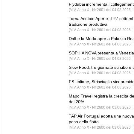
Flydubai incrementa i collegamenti
[M.V. Anno X - Nr 2601 del 04.08.2026 | 
Torna Acetaie Aperte: il 27 settem
tradizione produttiva
[M.V. Anno X - Nr 2601 del 04.08.2026 | 
Dalí e la Moda apre a Palazzo Re
[M.V. Anno X - Nr 2601 del 04.08.2026 | 
SOPHIA NOVA presenta a Venezia 
[M.V. Anno X - Nr 2601 del 04.08.2026 
Slow Food, tre giornate su cibo e b
[M.V. Anno X - Nr 2601 del 04.08.2026 | 
FS Italiane, Strisciuglio vicepresi
[M.V. Anno X - Nr 2601 del 04.08.2026 | 
Mapo Travel registra la crescita d
del 20%
[M.V. Anno X - Nr 2600 del 03.08.2026 | 
TAP Air Portugal adotta una nuova t
peso della flotta
[M.V. Anno X - Nr 2600 del 03.08.2026 