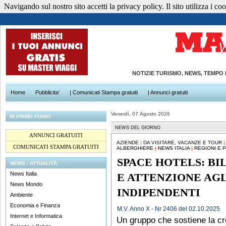
Navigando sul nostro sito accetti la privacy policy. Il sito utilizza i cook
NOTIZIE TURISMO, NEWS, TEMPO
Home
Pubblicita'
| Comunicati Stampa gratuiti
| Annunci gratuiti
Venerdì, 07 Agosto 2026
IN PRIMO PIANO
NEWS DEL GIORNO
ANNUNCI GRATUITI
AZIENDE
|
DA VISITARE, VACANZE E TOUR
COMUNICATI STAMPA GRATUITI
ALBERGHIERE
|
NEWS ITALIA
|
REGIONI E 
SPACE HOTELS: BI
NEWS - ATTUALITÀ
News Italia
E ATTENZIONE AG
News Mondo
INDIPENDENTI
Ambiente
Economia e Finanza
M.V. Anno X - Nr 2406 del 02.10.2025
Internet e Informatica
Un gruppo che sostiene la cres