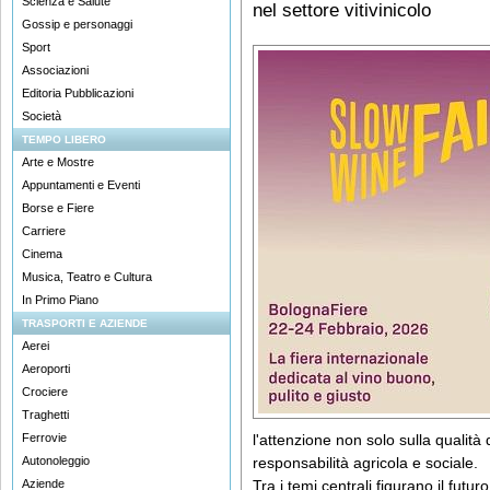
Scienza e Salute
nel settore vitivinicolo
Gossip e personaggi
Sport
Associazioni
Editoria Pubblicazioni
Società
TEMPO LIBERO
Arte e Mostre
Appuntamenti e Eventi
Borse e Fiere
Carriere
Cinema
Musica, Teatro e Cultura
In Primo Piano
TRASPORTI E AZIENDE
Aerei
Aeroporti
Crociere
Traghetti
Ferrovie
l'attenzione non solo sulla qualità
Autonoleggio
responsabilità agricola e sociale.
Aziende
Tra i temi centrali figurano il futur