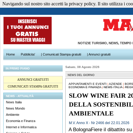
Navigando sul nostro sito accetti la privacy policy. Il sito utilizza i cook
NOTIZIE TURISMO, NEWS, TEMPO
Home
Pubblicita'
| Comunicati Stampa gratuiti
| Annunci gratuiti
Sabato, 08 Agosto 2026
IN PRIMO PIANO
NEWS DEL GIORNO
ANNUNCI GRATUITI
APPUNTAMENTI E EVENTI
|
AZIENDE
|
BORS
COMUNICATI STAMPA GRATUITI
ECONOMIA E FINANZA
|
NEWS ITALIA
|
REGI
SLOW WINE FAIR 20
NEWS - ATTUALITÀ
News Italia
DELLA SOSTENIBIL
News Mondo
AMBIENTALE
Ambiente
Economia e Finanza
M.V. Anno X - Nr 2466 del 22.01.2026
Internet e Informatica
A BolognaFiere il dibattito su 