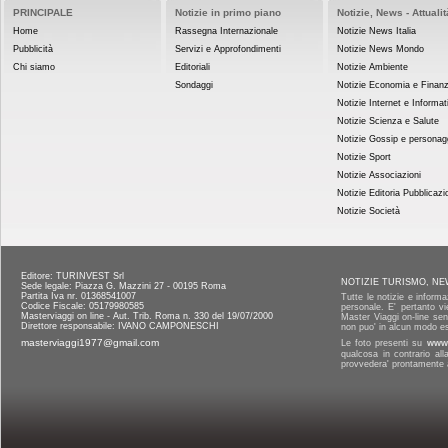
PRINCIPALE
Notizie in primo piano
Notizie, News - Attualit
Home
Rassegna Internazionale
Notizie News Italia
Pubblicità
Servizi e Approfondimenti
Notizie News Mondo
Chi siamo
Editoriali
Notizie Ambiente
Sondaggi
Notizie Economia e Finan
Notizie Internet e Informat
Notizie Scienza e Salute
Notizie Gossip e personag
Notizie Sport
Notizie Associazioni
Notizie Editoria Pubblicazi
Notizie Società
Editore: TURINVEST Srl
NOTIZIE TURISMO, NE
Sede legale: Piazza G. Mazzini 27 - 00195 Roma
Partita Iva nr. 01368541007
Tutte le notizie e informa
Codice Fiscale: 05179980585
personale. E' pertanto vi
Masterviaggi on line - Aut. Trib. Roma n. 330 del 19/07/2000
Master Viaggi on-line senz
Direttore responsabile: IVANO CAMPONESCHI
non puo' in alcun modo es
masterviaggi1977@gmail.com
Le foto presenti su
www.
qualcosa in contrario al
provvedera' prontamente a