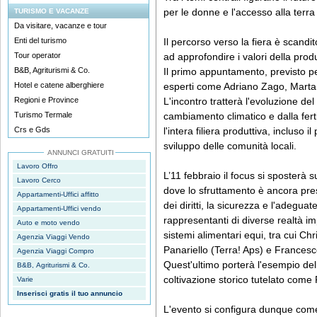
per le donne e l'accesso alla terra 
TURISMO E VACANZE
Da visitare, vacanze e tour
Enti del turismo
Il percorso verso la fiera è scandi
Tour operator
ad approfondire i valori della prod
B&B, Agriturismi & Co.
Il primo appuntamento, previsto per
Hotel e catene alberghiere
esperti come Adriano Zago, Marta
Regioni e Province
L'incontro tratterà l'evoluzione del
Turismo Termale
cambiamento climatico e dalla ferti
Crs e Gds
l'intera filiera produttiva, incluso i
sviluppo delle comunità locali.
ANNUNCI GRATUITI
Lavoro Offro
L’11 febbraio il focus si sposterà s
Lavoro Cerco
dove lo sfruttamento è ancora presen
Appartamenti-Uffici affitto
dei diritti, la sicurezza e l'adegua
Appartamenti-Uffici vendo
rappresentanti di diverse realtà i
Auto e moto vendo
sistemi alimentari equi, tra cui C
Agenzia Viaggi Vendo
Panariello (Terra! Aps) e Francesc
Agenzia Viaggi Compro
Quest'ultimo porterà l'esempio dell
B&B, Agriturismi & Co.
coltivazione storico tutelato come
Varie
Inserisci gratis il tuo annuncio
L'evento si configura dunque com