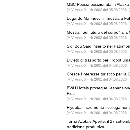
MSC Poesia posizionata in Alaska 
[M.V. Anno X - Nr 2602 del 05.08.2026 | 
Edgardo Mannucci in mostra a Fab
[M.V. Anno X - Nr 2602 del 05.08.2026 | 
Mostra ''Sul futuro del corpo'' all
[M.V. Anno X - Nr 2602 del 05.08.2026 
Sidi Bou Saïd inserito nel Patri
[M.V. Anno X - Nr 2602 del 05.08.2026 
Divieto di trasporto per i robot um
[M.V. Anno X - Nr 2601 del 04.08.2026 
Cresce l'interesse turistico per l
[M.V. Anno X - Nr 2601 del 04.08.2026 | 
BWH Hotels prosegue l'espansione 
Plus
[M.V. Anno X - Nr 2601 del 04.08.2026 | 
Flydubai incrementa i collegamenti
[M.V. Anno X - Nr 2601 del 04.08.2026 | 
Torna Acetaie Aperte: il 27 settem
tradizione produttiva