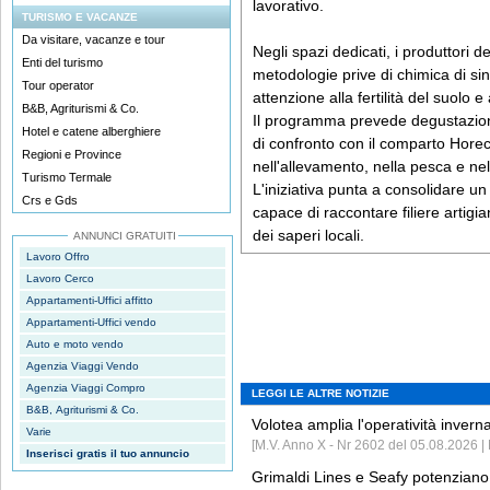
lavorativo.
TURISMO E VACANZE
Da visitare, vacanze e tour
Negli spazi dedicati, i produttori 
Enti del turismo
metodologie prive di chimica di si
Tour operator
attenzione alla fertilità del suolo 
B&B, Agriturismi & Co.
Il programma prevede degustazion
Hotel e catene alberghiere
di confronto con il comparto Horec
Regioni e Province
nell'allevamento, nella pesca e nell
Turismo Termale
L'iniziativa punta a consolidare u
Crs e Gds
capace di raccontare filiere artigia
dei saperi locali.
ANNUNCI GRATUITI
Lavoro Offro
Lavoro Cerco
Appartamenti-Uffici affitto
Appartamenti-Uffici vendo
Auto e moto vendo
Agenzia Viaggi Vendo
Agenzia Viaggi Compro
LEGGI LE ALTRE NOTIZIE
B&B, Agriturismi & Co.
Volotea amplia l'operatività invern
Varie
[M.V. Anno X - Nr 2602 del 05.08.2026 | 
Inserisci gratis il tuo annuncio
Grimaldi Lines e Seafy potenziano 