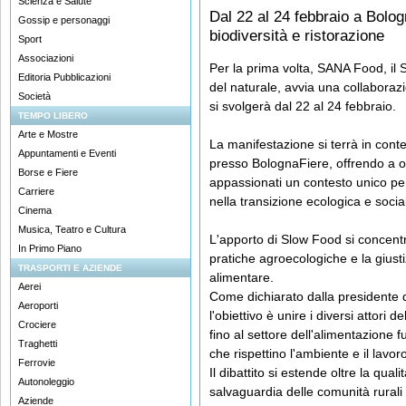
Scienza e Salute
Dal 22 al 24 febbraio a Bolo
Gossip e personaggi
biodiversità e ristorazione
Sport
Associazioni
Per la prima volta, SANA Food, il 
Editoria Pubblicazioni
del naturale, avvia una collaboraz
Società
si svolgerà dal 22 al 24 febbraio.
TEMPO LIBERO
Arte e Mostre
La manifestazione si terrà in con
Appuntamenti e Eventi
presso BolognaFiere, offrendo a op
Borse e Fiere
appassionati un contesto unico per 
Carriere
nella transizione ecologica e social
Cinema
Musica, Teatro e Cultura
L'apporto di Slow Food si concentra
In Primo Piano
pratiche agroecologiche e la giustiz
TRASPORTI E AZIENDE
alimentare.
Aerei
Come dichiarato dalla presidente d
Aeroporti
l'obiettivo è unire i diversi attori de
Crociere
fino al settore dell'alimentazione 
Traghetti
che rispettino l'ambiente e il lavor
Ferrovie
Il dibattito si estende oltre la qual
Autonoleggio
salvaguardia delle comunità rurali 
Aziende