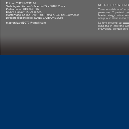
Editore: TURINVEST Srl
NOTIZIE TURISMO, NE
Sede legale: Piazza G. Mazzini 27 - 00195 Roma
Partita Iva nr. 01368541007
Tutte le notizie e informa
Codice Fiscale: 05179980585
personale. E' pertanto vi
Masterviaggi on line - Aut. Trib. Roma n. 330 del 19/07/2000
Master Viaggi on-line senz
Direttore responsabile: IVANO CAMPONESCHI
non puo' in alcun modo es
masterviaggi1977@gmail.com
Le foto presenti su
www.
qualcosa in contrario al
provvedera' prontamente a