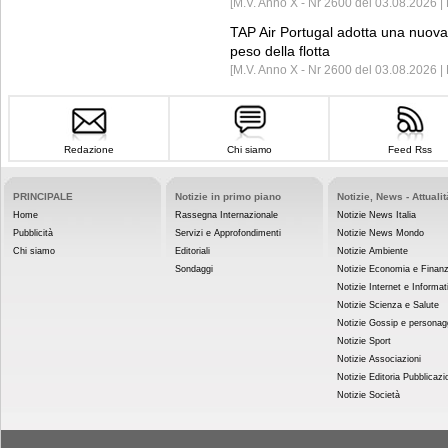
[M.V. Anno X - Nr 2600 del 03.08.2026 | 
TAP Air Portugal adotta una nuova t
peso della flotta
[M.V. Anno X - Nr 2600 del 03.08.2026 
Redazione
Chi siamo
Feed Rss
PRINCIPALE
Notizie in primo piano
Notizie, News - Attualit
Home
Rassegna Internazionale
Notizie News Italia
Pubblicità
Servizi e Approfondimenti
Notizie News Mondo
Chi siamo
Editoriali
Notizie Ambiente
Sondaggi
Notizie Economia e Finan
Notizie Internet e Informat
Notizie Scienza e Salute
Notizie Gossip e personag
Notizie Sport
Notizie Associazioni
Notizie Editoria Pubblicazi
Notizie Società