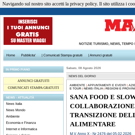
Navigando sul nostro sito accetti la privacy policy. Il sito utilizza i cook
NOTIZIE TURISMO, NEWS, TEMPO
Home
Pubblicita'
| Comunicati Stampa gratuiti
| Annunci gratuiti
Sabato, 08 Agosto 2026
IN PRIMO PIANO
NEWS DEL GIORNO
ANNUNCI GRATUITI
AMBIENTE
|
APPUNTAMENTI E EVENTI
|
AZI
COMUNICATI STAMPA GRATUITI
E TOUR
|
NEWS ITALIA
|
REGIONI E PROVIN
SANA FOOD E SLOW
NEWS - ATTUALITÀ
News Italia
COLLABORAZIONE 
News Mondo
TRANSIZIONE DELL
Ambiente
ALIMENTARE
Economia e Finanza
Internet e Informatica
M.V. Anno X - Nr 2476 del 05.02.2026