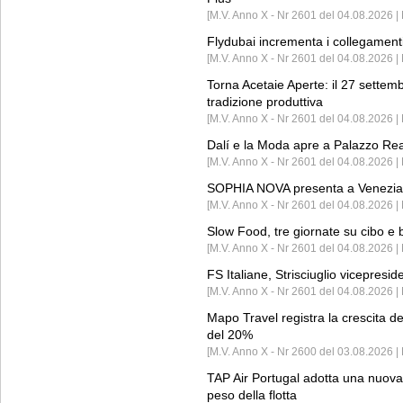
[M.V. Anno X - Nr 2601 del 04.08.2026 | 
Flydubai incrementa i collegamenti
[M.V. Anno X - Nr 2601 del 04.08.2026 | 
Torna Acetaie Aperte: il 27 settem
tradizione produttiva
[M.V. Anno X - Nr 2601 del 04.08.2026 | 
Dalí e la Moda apre a Palazzo Re
[M.V. Anno X - Nr 2601 del 04.08.2026 | 
SOPHIA NOVA presenta a Venezia 
[M.V. Anno X - Nr 2601 del 04.08.2026 
Slow Food, tre giornate su cibo e b
[M.V. Anno X - Nr 2601 del 04.08.2026 | 
FS Italiane, Strisciuglio vicepresi
[M.V. Anno X - Nr 2601 del 04.08.2026 | 
Mapo Travel registra la crescita d
del 20%
[M.V. Anno X - Nr 2600 del 03.08.2026 | 
TAP Air Portugal adotta una nuova t
peso della flotta