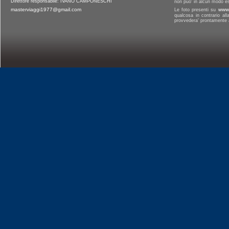
Direttore responsabile: IVANO CAMPONESCHI
non puo' in alcun modo es
masterviaggi1977@gmail.com
Le foto presenti su
www.
qualcosa in contrario al
provvedera' prontamente a