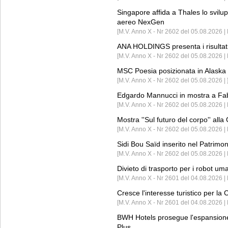
Singapore affida a Thales lo svilup
aereo NexGen
[M.V. Anno X - Nr 2602 del 05.08.2026 
ANA HOLDINGS presenta i risultati 
[M.V. Anno X - Nr 2602 del 05.08.2026 
MSC Poesia posizionata in Alaska 
[M.V. Anno X - Nr 2602 del 05.08.2026 | 
Edgardo Mannucci in mostra a Fab
[M.V. Anno X - Nr 2602 del 05.08.2026 | 
Mostra ''Sul futuro del corpo'' all
[M.V. Anno X - Nr 2602 del 05.08.2026 
Sidi Bou Saïd inserito nel Patri
[M.V. Anno X - Nr 2602 del 05.08.2026 
Divieto di trasporto per i robot um
[M.V. Anno X - Nr 2601 del 04.08.2026 
Cresce l'interesse turistico per l
[M.V. Anno X - Nr 2601 del 04.08.2026 | 
BWH Hotels prosegue l'espansione 
Plus