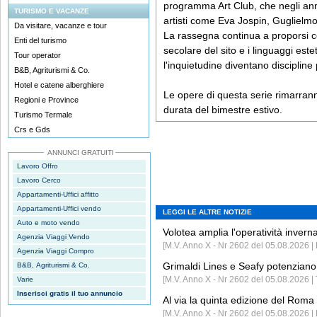
programma Art Club, che negli anni
TURISMO E VACANZE
artisti come Eva Jospin, Guglielm
Da visitare, vacanze e tour
La rassegna continua a proporsi co
Enti del turismo
secolare del sito e i linguaggi est
Tour operator
l'inquietudine diventano discipline 
B&B, Agriturismi & Co.
Hotel e catene alberghiere
Le opere di questa serie rimarranno
Regioni e Province
durata del bimestre estivo.
Turismo Termale
Crs e Gds
ANNUNCI GRATUITI
Lavoro Offro
Lavoro Cerco
Appartamenti-Uffici affitto
Appartamenti-Uffici vendo
LEGGI LE ALTRE NOTIZIE
Auto e moto vendo
Volotea amplia l'operatività invern
Agenzia Viaggi Vendo
[M.V. Anno X - Nr 2602 del 05.08.2026 | 
Agenzia Viaggi Compro
Grimaldi Lines e Seafy potenziano 
B&B, Agriturismi & Co.
[M.V. Anno X - Nr 2602 del 05.08.2026 | 
Varie
Inserisci gratis il tuo annuncio
Al via la quinta edizione del Roma 
[M.V. Anno X - Nr 2602 del 05.08.2026 | 