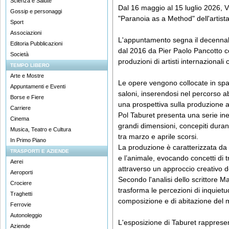
Scienza e Salute
Dal 16 maggio al 15 luglio 2026, Vi
Gossip e personaggi
"Paranoia as a Method" dell'artista
Sport
Associazioni
L'appuntamento segna il decennale 
Editoria Pubblicazioni
dal 2016 da Pier Paolo Pancotto con 
Società
produzioni di artisti internazionali 
TEMPO LIBERO
Arte e Mostre
Le opere vengono collocate in spazi
Appuntamenti e Eventi
saloni, inserendosi nel percorso abi
Borse e Fiere
una prospettiva sulla produzione ar
Carriere
Pol Taburet presenta una serie inedi
Cinema
grandi dimensioni, concepiti duran
Musica, Teatro e Cultura
tra marzo e aprile scorsi.
In Primo Piano
La produzione è caratterizzata da 
TRASPORTI E AZIENDE
e l’animale, evocando concetti di tr
Aerei
attraverso un approccio creativo def
Aeroporti
Secondo l'analisi dello scrittore Ma
Crociere
trasforma le percezioni di inquietu
Traghetti
composizione e di abitazione del
Ferrovie
Autonoleggio
L'esposizione di Taburet rappres
Aziende