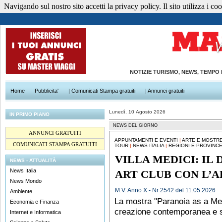
Navigando sul nostro sito accetti la privacy policy. Il sito utilizza i cook
NOTIZIE TURISMO, NEWS, TEMPO
Home
Pubblicita'
| Comunicati Stampa gratuiti
| Annunci gratuiti
Lunedì, 10 Agosto 2026
IN PRIMO PIANO
NEWS DEL GIORNO
ANNUNCI GRATUITI
APPUNTAMENTI E EVENTI
|
ARTE E MOSTR
COMUNICATI STAMPA GRATUITI
TOUR
|
NEWS ITALIA
|
REGIONI E PROVINC
VILLA MEDICI: IL
NEWS - ATTUALITÀ
News Italia
ART CLUB CON L’A
News Mondo
M.V. Anno X - Nr 2542 del 11.05.2026
Ambiente
La mostra "Paranoia as a Meth
Economia e Finanza
creazione contemporanea e s
Internet e Informatica