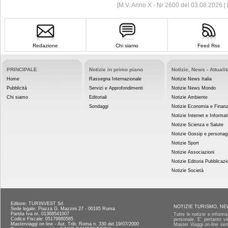
[M.V. Anno X - Nr 2600 del 03.08.2026 
Redazione
Chi siamo
Feed Rss
PRINCIPALE
Notizie in primo piano
Notizie, News - Attualit
Home
Rassegna Internazionale
Notizie News Italia
Pubblicità
Servizi e Approfondimenti
Notizie News Mondo
Chi siamo
Editoriali
Notizie Ambiente
Sondaggi
Notizie Economia e Finan
Notizie Internet e Informat
Notizie Scienza e Salute
Notizie Gossip e personag
Notizie Sport
Notizie Associazioni
Notizie Editoria Pubblicazi
Notizie Società
Editore: TURINVEST Srl
NOTIZIE TURISMO, NE
Sede legale: Piazza G. Mazzini 27 - 00195 Roma
Partita Iva nr. 01368541007
Tutte le notizie e informa
Codice Fiscale: 05179980585
personale. E' pertanto vi
Masterviaggi on line - Aut. Trib. Roma n. 330 del 19/07/2000
Master Viaggi on-line senz