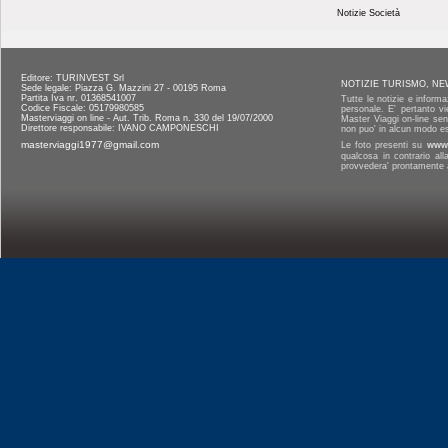
Notizie Società
Editore: TURINVEST Srl
NOTIZIE TURISMO, NE
Sede legale: Piazza G. Mazzini 27 - 00195 Roma
Partita Iva nr. 01368541007
Tutte le notizie e informa
Codice Fiscale: 05179980585
personale. E' pertanto vi
Masterviaggi on line - Aut. Trib. Roma n. 330 del 19/07/2000
Master Viaggi on-line senz
Direttore responsabile: IVANO CAMPONESCHI
non puo' in alcun modo es
masterviaggi1977@gmail.com
Le foto presenti su
www.
qualcosa in contrario al
provvedera' prontamente a