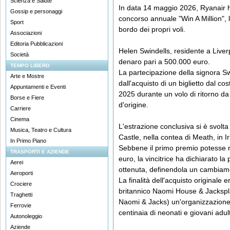
Scienza e Salute
In data 14 maggio 2026, Ryanair ha
Gossip e personaggi
concorso annuale "Win A Million", l
Sport
bordo dei propri voli.
Associazioni
Editoria Pubblicazioni
Helen Swindells, residente a Liver
Società
denaro pari a 500.000 euro.
TEMPO LIBERO
La partecipazione della signora Swi
Arte e Mostre
dall'acquisto di un biglietto dal c
Appuntamenti e Eventi
2025 durante un volo di ritorno da 
Borse e Fiere
d'origine.
Carriere
Cinema
L'estrazione conclusiva si è svol
Musica, Teatro e Cultura
Castle, nella contea di Meath, in I
In Primo Piano
Sebbene il primo premio potesse ra
TRASPORTI E AZIENDE
euro, la vincitrice ha dichiarato l
Aerei
ottenuta, definendola un cambiamen
Aeroporti
La finalità dell'acquisto originale 
Crociere
britannico Naomi House & Jackspl
Traghetti
Naomi & Jacks) un'organizzazione 
Ferrovie
centinaia di neonati e giovani adu
Autonoleggio
Aziende