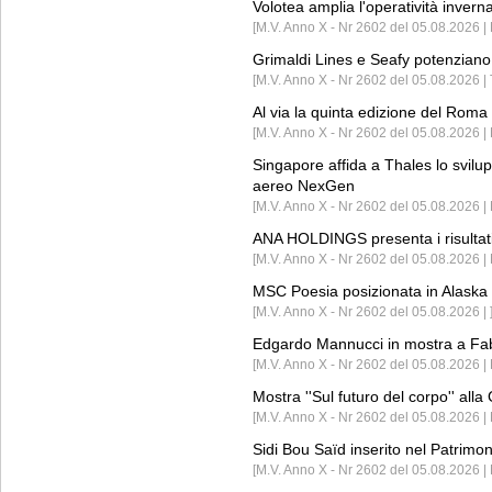
Volotea amplia l'operatività invern
[M.V. Anno X - Nr 2602 del 05.08.2026 | 
Grimaldi Lines e Seafy potenziano 
[M.V. Anno X - Nr 2602 del 05.08.2026 | 
Al via la quinta edizione del Roma 
[M.V. Anno X - Nr 2602 del 05.08.2026 | 
Singapore affida a Thales lo svilup
aereo NexGen
[M.V. Anno X - Nr 2602 del 05.08.2026 
ANA HOLDINGS presenta i risultati 
[M.V. Anno X - Nr 2602 del 05.08.2026 
MSC Poesia posizionata in Alaska 
[M.V. Anno X - Nr 2602 del 05.08.2026 | 
Edgardo Mannucci in mostra a Fab
[M.V. Anno X - Nr 2602 del 05.08.2026 | 
Mostra ''Sul futuro del corpo'' all
[M.V. Anno X - Nr 2602 del 05.08.2026 
Sidi Bou Saïd inserito nel Patri
[M.V. Anno X - Nr 2602 del 05.08.2026 