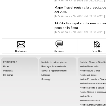
[M.V. Anno X - Nr 2601 del 04.08.2026 | 
Mapo Travel registra la crescita d
del 20%
[M.V. Anno X - Nr 2600 del 03.08.2026 | 
TAP Air Portugal adotta una nuova t
peso della flotta
[M.V. Anno X - Nr 2600 del 03.08.2026 
Redazione
Chi siamo
Feed Rss
PRINCIPALE
Notizie in primo piano
Notizie, News - Attualit
Home
Rassegna Internazionale
Notizie News Italia
Pubblicità
Servizi e Approfondimenti
Notizie News Mondo
Chi siamo
Editoriali
Notizie Ambiente
Sondaggi
Notizie Economia e Finan
Notizie Internet e Informat
Notizie Scienza e Salute
Notizie Gossip e personag
Notizie Sport
Notizie Associazioni
Notizie Editoria Pubblicazi