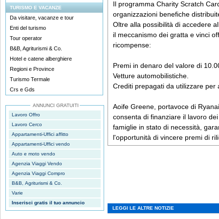
Il programma Charity Scratch Card 
TURISMO E VACANZE
organizzazioni benefiche distribuit
Da visitare, vacanze e tour
Oltre alla possibilità di accedere 
Enti del turismo
il meccanismo dei gratta e vinci off
Tour operator
ricompense:
B&B, Agriturismi & Co.
Hotel e catene alberghiere
Premi in denaro del valore di 10.0
Regioni e Province
Vetture automobilistiche.
Turismo Termale
Crediti prepagati da utilizzare per 
Crs e Gds
ANNUNCI GRATUITI
Aoife Greene, portavoce di Ryanair,
Lavoro Offro
consenta di finanziare il lavoro de
Lavoro Cerco
famiglie in stato di necessità, gar
Appartamenti-Uffici affitto
l'opportunità di vincere premi di ril
Appartamenti-Uffici vendo
Auto e moto vendo
Agenzia Viaggi Vendo
Agenzia Viaggi Compro
B&B, Agriturismi & Co.
Varie
Inserisci gratis il tuo annuncio
LEGGI LE ALTRE NOTIZIE