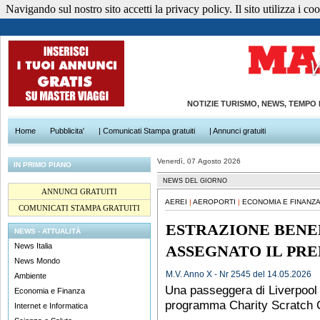
Navigando sul nostro sito accetti la privacy policy. Il sito utilizza i cook
NOTIZIE TURISMO, NEWS, TEMPO
Home
Pubblicita'
| Comunicati Stampa gratuiti
| Annunci gratuiti
Venerdì, 07 Agosto 2026
IN PRIMO PIANO
NEWS DEL GIORNO
ANNUNCI GRATUITI
AEREI
|
AEROPORTI
|
ECONOMIA E FINANZA
COMUNICATI STAMPA GRATUITI
ESTRAZIONE BENE
NEWS - ATTUALITÀ
News Italia
ASSEGNATO IL PRE
News Mondo
M.V. Anno X - Nr 2545 del 14.05.2026
Ambiente
Una passeggera di Liverpool 
Economia e Finanza
programma Charity Scratch 
Internet e Informatica