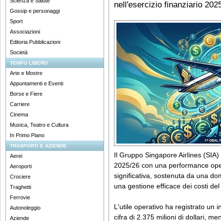
Scienza e Salute
nell'esercizio finanziario 202
Gossip e personaggi
Sport
Associazioni
Editoria Pubblicazioni
Società
TEMPO LIBERO
Arte e Mostre
Appuntamenti e Eventi
Borse e Fiere
Carriere
Cinema
Musica, Teatro e Cultura
In Primo Piano
TRASPORTI E AZIENDE
Il Gruppo Singapore Airlines (SIA) 
Aerei
2025/26 con una performance opera
Aeroporti
significativa, sostenuta da una do
Crociere
una gestione efficace dei costi del
Traghetti
Ferrovie
L'utile operativo ha registrato un
Autonoleggio
cifra di 2.375 milioni di dollari, men
Aziende