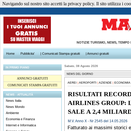
Navigando sul nostro sito accetti la privacy policy. Il sito utilizza i cook
NOTIZIE TURISMO, NEWS, TEMPO
Home
Pubblicita'
| Comunicati Stampa gratuiti
| Annunci gratuiti
Sabato, 08 Agosto 2026
IN PRIMO PIANO
NEWS DEL GIORNO
ANNUNCI GRATUITI
AEREI
|
AEROPORTI
|
AZIENDE
|
ECONOMIA 
COMUNICATI STAMPA GRATUITI
RISULTATI RECOR
NEWS - ATTUALITÀ
News Italia
AIRLINES GROUP: 
News Mondo
SALE A 2,4 MILIAR
Ambiente
Economia e Finanza
M.V. Anno X - Nr 2545 del 14.05.2026
Internet e Informatica
Fatturato ai massimi storici e