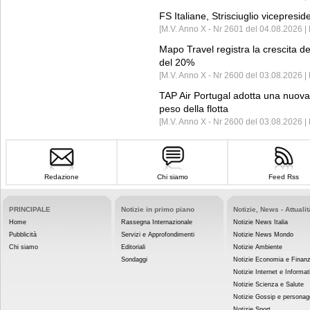
FS Italiane, Strisciuglio vicepresi
[M.V. Anno X - Nr 2601 del 04.08.2026 | 
Mapo Travel registra la crescita d
del 20%
[M.V. Anno X - Nr 2600 del 03.08.2026 | 
TAP Air Portugal adotta una nuova t
peso della flotta
[M.V. Anno X - Nr 2600 del 03.08.2026 
Redazione
Chi siamo
Feed Rss
PRINCIPALE
Notizie in primo piano
Notizie, News - Attualit
Home
Rassegna Internazionale
Notizie News Italia
Pubblicità
Servizi e Approfondimenti
Notizie News Mondo
Chi siamo
Editoriali
Notizie Ambiente
Sondaggi
Notizie Economia e Finan
Notizie Internet e Informat
Notizie Scienza e Salute
Notizie Gossip e personag
Notizie Sport