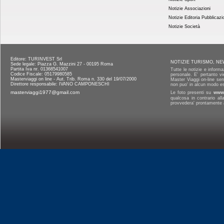
Notizie Associazioni
Notizie Editoria Pubblicazi
Notizie Società
Editore: TURINVEST Srl
NOTIZIE TURISMO, NE
Sede legale: Piazza G. Mazzini 27 - 00195 Roma
Partita Iva nr. 01368541007
Tutte le notizie e informa
Codice Fiscale: 05179980585
personale. E' pertanto vi
Masterviaggi on line - Aut. Trib. Roma n. 330 del 19/07/2000
Master Viaggi on-line senz
Direttore responsabile: IVANO CAMPONESCHI
non puo' in alcun modo es
masterviaggi1977@gmail.com
Le foto presenti su
www.
qualcosa in contrario al
provvedera' prontamente a