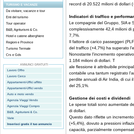
record di 20.522 milioni di dollari
TURISMO E VACANZE
Da visitare, vacanze e tour
Indicatori di traffico e performa
Enti del turismo
Le compagnie del Gruppo, SIA e S
Tour operator
complessivamente 42,4 milioni di
B&B, Agriturismi & Co.
7,7%.
Hotel e catene alberghiere
Il fattore di carico passeggeri (PLF
Regioni e Province
del traffico (+4,7%) ha superato l
Turismo Termale
Nonostante l'incremento operativo,
Crs e Gds
1.184 milioni di dollari. T
ANNUNCI GRATUITI
ale flessione è attribuibile princi
Lavoro Offro
contabile una tantum registrato l'
Lavoro Cerco
perdite annuali di Air India, di cu
Appartamenti-Uffici affitto
del 25,1%.
Appartamenti-Uffici vendo
Auto e moto vendo
Gestione dei costi e dividendi
Agenzia Viaggi Vendo
Le spese totali sono aumentate de
Agenzia Viaggi Compro
di dollari.
B&B, Agriturismi & Co.
Questo dato riflette un incremento
Varie
(+5,4%), dovuto a pressioni inflazi
Inserisci gratis il tuo annuncio
capacità, parzialmente compensato