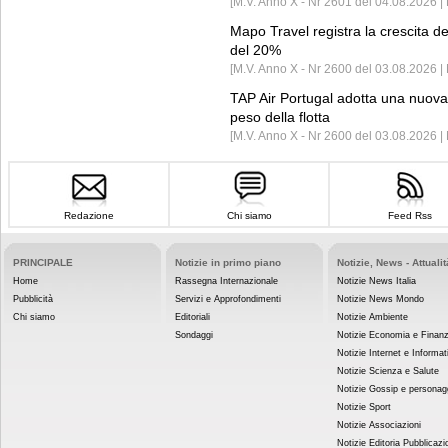
[M.V. Anno X - Nr 2601 del 04.08.2026 | 
Mapo Travel registra la crescita d
del 20%
[M.V. Anno X - Nr 2600 del 03.08.2026 | 
TAP Air Portugal adotta una nuova t
peso della flotta
[M.V. Anno X - Nr 2600 del 03.08.2026 
Redazione
Chi siamo
Feed Rss
PRINCIPALE
Notizie in primo piano
Notizie, News - Attualit
Home
Rassegna Internazionale
Notizie News Italia
Pubblicità
Servizi e Approfondimenti
Notizie News Mondo
Chi siamo
Editoriali
Notizie Ambiente
Sondaggi
Notizie Economia e Finan
Notizie Internet e Informat
Notizie Scienza e Salute
Notizie Gossip e personag
Notizie Sport
Notizie Associazioni
Notizie Editoria Pubblicazi