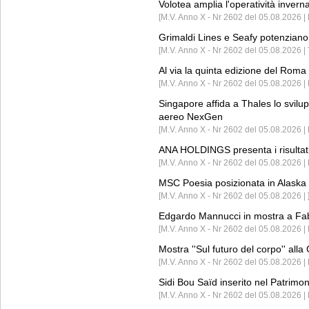
Volotea amplia l'operatività invern
[M.V. Anno X - Nr 2602 del 05.08.2026 | 
Grimaldi Lines e Seafy potenziano 
[M.V. Anno X - Nr 2602 del 05.08.2026 | 
Al via la quinta edizione del Roma 
[M.V. Anno X - Nr 2602 del 05.08.2026 | 
Singapore affida a Thales lo svilup
aereo NexGen
[M.V. Anno X - Nr 2602 del 05.08.2026 
ANA HOLDINGS presenta i risultati 
[M.V. Anno X - Nr 2602 del 05.08.2026 
MSC Poesia posizionata in Alaska 
[M.V. Anno X - Nr 2602 del 05.08.2026 | 
Edgardo Mannucci in mostra a Fab
[M.V. Anno X - Nr 2602 del 05.08.2026 | 
Mostra ''Sul futuro del corpo'' all
[M.V. Anno X - Nr 2602 del 05.08.2026 
Sidi Bou Saïd inserito nel Patri
[M.V. Anno X - Nr 2602 del 05.08.2026 