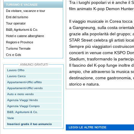
Tra i luoghi popolari vi è anche il 
TURISMO E VACANZE
film animato K-pop Demon Hunter
Da visitare, vacanze e tour
Enti del turismo
Il viaggio musicale in Corea tocca 
Tour operator
a Gangneung, sulla costa orientale
B&B, Agriturismi & Co.
grazie alla popolarità del gruppo
Hotel e catene alberghiere
STAR Street celebra gli artisti loca
Regioni e Province
Sempre più viaggiatori costruiscono
Turismo Termale
concerti in venue come KSPO Do
Crs e Gds
Stadium, trasformando la partecipa
ANNUNCI GRATUITI
Il fascino del K-pop funge inoltre
Lavoro Offro
ampio, che attraverso la musica sco
Lavoro Cerco
destinazione, come gastronomia, 
Appartamenti-Uffici affitto
storico e natura.
Appartamenti-Uffici vendo
Auto e moto vendo
Agenzia Viaggi Vendo
Agenzia Viaggi Compro
B&B, Agriturismi & Co.
Varie
Inserisci gratis il tuo annuncio
LEGGI LE ALTRE NOTIZIE