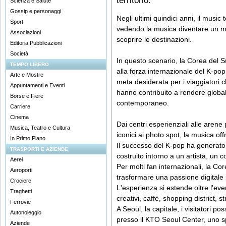
territorio.
Scienza e Salute
Gossip e personaggi
Negli ultimi quindici anni, il music
Sport
vedendo la musica diventare un mo
Associazioni
scoprire le destinazioni.
Editoria Pubblicazioni
Società
In questo scenario, la Corea del 
TEMPO LIBERO
alla forza internazionale del K-po
Arte e Mostre
meta desiderata per i viaggiatori 
Appuntamenti e Eventi
hanno contribuito a rendere globa
Borse e Fiere
contemporaneo.
Carriere
Cinema
Dai centri esperienziali alle arene 
Musica, Teatro e Cultura
iconici ai photo spot, la musica of
In Primo Piano
Il successo del K-pop ha generat
TRASPORTI E AZIENDE
costruito intorno a un artista, un 
Aerei
Per molti fan internazionali, la Cor
Aeroporti
trasformare una passione digitale
Crociere
L'esperienza si estende oltre l'ev
Traghetti
creativi, caffè, shopping district, 
Ferrovie
A Seoul, la capitale, i visitatori 
Autonoleggio
presso il KTO Seoul Center, uno s
Aziende