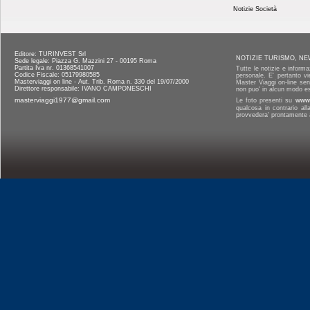
Notizie Società
Editore: TURINVEST Srl
NOTIZIE TURISMO, NE
Sede legale: Piazza G. Mazzini 27 - 00195 Roma
Partita Iva nr. 01368541007
Tutte le notizie e informa
Codice Fiscale: 05179980585
personale. E' pertanto vi
Masterviaggi on line - Aut. Trib. Roma n. 330 del 19/07/2000
Master Viaggi on-line senz
Direttore responsabile: IVANO CAMPONESCHI
non puo' in alcun modo es
masterviaggi1977@gmail.com
Le foto presenti su
www.
qualcosa in contrario al
provvedera' prontamente a