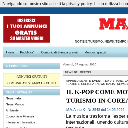
Navigando sul nostro sito accetti la privacy policy. Il sito utilizza i cook
NOTIZIE TURISMO, NEWS, TEMPO
Home
Pubblicita'
| Comunicati Stampa gratuiti
| Annunci gratuiti
Venerdì, 07 Agosto 2026
IN PRIMO PIANO
NEWS DEL GIORNO
ANNUNCI GRATUITI
APPUNTAMENTI E EVENTI
|
DA VISITARE, 
COMUNICATI STAMPA GRATUITI
TEATRO E CULTURA
|
NEWS ITALIA
|
NEWS 
IL K-POP COME M
NEWS - ATTUALITÀ
News Italia
TURISMO IN COREA
News Mondo
M.V. Anno X - Nr 2545 del 14.05.2026
Ambiente
La musica trasforma l'esperie
Economia e Finanza
internazionali, unendo cultura
Internet e Informatica