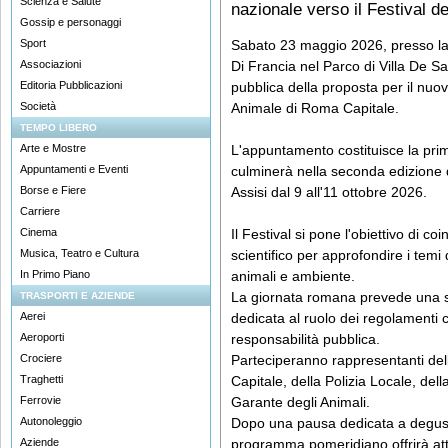
Scienza e Salute
nazionale verso il Festival d
Gossip e personaggi
Sport
Sabato 23 maggio 2026, presso la 
Associazioni
Di Francia nel Parco di Villa De Sa
Editoria Pubblicazioni
pubblica della proposta per il nu
Società
Animale di Roma Capitale.
TEMPO LIBERO
Arte e Mostre
L'appuntamento costituisce la prim
Appuntamenti e Eventi
culminerà nella seconda edizione d
Borse e Fiere
Assisi dal 9 all'11 ottobre 2026.
Carriere
Cinema
Il Festival si pone l'obiettivo di c
Musica, Teatro e Cultura
scientifico per approfondire i temi
In Primo Piano
animali e ambiente.
La giornata romana prevede una se
TRASPORTI E AZIENDE
Aerei
dedicata al ruolo dei regolamenti 
Aeroporti
responsabilità pubblica.
Crociere
Parteciperanno rappresentanti d
Traghetti
Capitale, della Polizia Locale, dell
Ferrovie
Garante degli Animali.
Autonoleggio
Dopo una pausa dedicata a degust
Aziende
programma pomeridiano offrirà atti