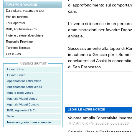
di approfondimento sul comportame
TURISMO E VACANZE
Da visitare, vacanze e tour
cani.
Enti del turismo
Tour operator
L'evento si inserisce in un percorso
B&B, Agriturismi & Co.
amministrazioni per favorire l'ado
Hotel e catene alberghiere
animale.
Regioni e Province
Turismo Termale
Successivamente alla tappa di Rom
Crs e Gds
in autunno a Greccio per il Summit
concludersi ad Assisi in concomita
ANNUNCI GRATUITI
di San Francesco.
Lavoro Offro
Lavoro Cerco
Appartamenti-Uffici affitto
Appartamenti-Uffici vendo
Auto e moto vendo
Agenzia Viaggi Vendo
Agenzia Viaggi Compro
LEGGI LE ALTRE NOTIZIE
B&B, Agriturismi & Co.
Varie
Volotea amplia l'operatività invern
Inserisci gratis il tuo annuncio
[M.V. Anno X - Nr 2602 del 05.08.2026 | 