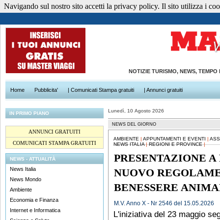
Navigando sul nostro sito accetti la privacy policy. Il sito utilizza i cook
NOTIZIE TURISMO, NEWS, TEMPO
Home
Pubblicita'
| Comunicati Stampa gratuiti
| Annunci gratuiti
Lunedì, 10 Agosto 2026
IN PRIMO PIANO
NEWS DEL GIORNO
ANNUNCI GRATUITI
AMBIENTE
|
APPUNTAMENTI E EVENTI
|
ASS
COMUNICATI STAMPA GRATUITI
NEWS ITALIA
|
REGIONI E PROVINCE
|
PRESENTAZIONE A
NEWS - ATTUALITÀ
News Italia
NUOVO REGOLAME
News Mondo
BENESSERE ANIMA
Ambiente
Economia e Finanza
M.V. Anno X - Nr 2546 del 15.05.2026
Internet e Informatica
L'iniziativa del 23 maggio se