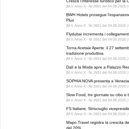
Cresce l'interesse turistico per l
[M.V. Anno X - Nr 2601 del 04.08.2026 | 
BWH Hotels prosegue l'espansione 
Plus
[M.V. Anno X - Nr 2601 del 04.08.2026 | 
Flydubai incrementa i collegamenti
[M.V. Anno X - Nr 2601 del 04.08.2026 | 
Torna Acetaie Aperte: il 27 settem
tradizione produttiva
[M.V. Anno X - Nr 2601 del 04.08.2026 | 
Dalí e la Moda apre a Palazzo Re
[M.V. Anno X - Nr 2601 del 04.08.2026 | 
SOPHIA NOVA presenta a Venezia 
[M.V. Anno X - Nr 2601 del 04.08.2026 
Slow Food, tre giornate su cibo e b
[M.V. Anno X - Nr 2601 del 04.08.2026 | 
FS Italiane, Strisciuglio vicepresi
[M.V. Anno X - Nr 2601 del 04.08.2026 | 
Mapo Travel registra la crescita d
del 20%