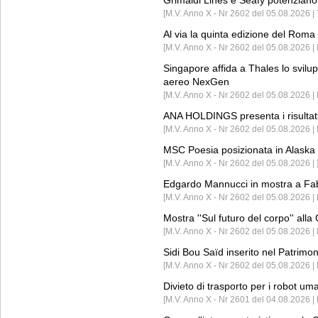
Grimaldi Lines e Seafy potenziano 
[M.V. Anno X - Nr 2602 del 05.08.2026 | 
Al via la quinta edizione del Roma 
[M.V. Anno X - Nr 2602 del 05.08.2026 | 
Singapore affida a Thales lo svilup
aereo NexGen
[M.V. Anno X - Nr 2602 del 05.08.2026 
ANA HOLDINGS presenta i risultati 
[M.V. Anno X - Nr 2602 del 05.08.2026 
MSC Poesia posizionata in Alaska 
[M.V. Anno X - Nr 2602 del 05.08.2026 | 
Edgardo Mannucci in mostra a Fab
[M.V. Anno X - Nr 2602 del 05.08.2026 | 
Mostra ''Sul futuro del corpo'' all
[M.V. Anno X - Nr 2602 del 05.08.2026 
Sidi Bou Saïd inserito nel Patri
[M.V. Anno X - Nr 2602 del 05.08.2026 
Divieto di trasporto per i robot um
[M.V. Anno X - Nr 2601 del 04.08.2026 