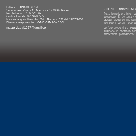
Editore: TURINVEST Srl
NOTIZIE TURISMO, NE
Sede legale: Piazza G. Mazzini 27 - 00195 Roma
Partita Iva nr. 01368541007
Tutte le notizie e informa
Codice Fiscale: 05179980585
personale. E' pertanto vi
Masterviaggi on line - Aut. Trib. Roma n. 330 del 19/07/2000
Master Viaggi on-line senz
Direttore responsabile: IVANO CAMPONESCHI
non puo' in alcun modo es
masterviaggi1977@gmail.com
Le foto presenti su
www.
qualcosa in contrario al
provvedera' prontamente a