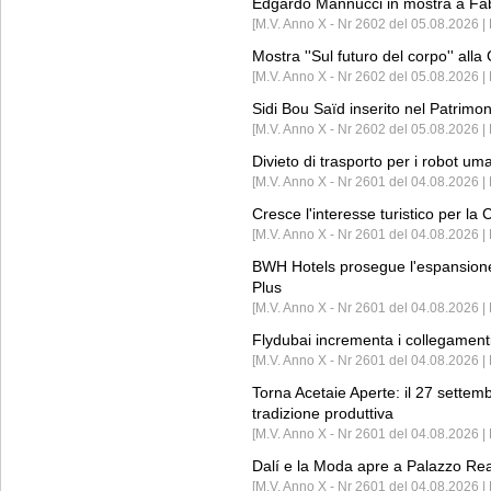
Edgardo Mannucci in mostra a Fab
[M.V. Anno X - Nr 2602 del 05.08.2026 | 
Mostra ''Sul futuro del corpo'' all
[M.V. Anno X - Nr 2602 del 05.08.2026 
Sidi Bou Saïd inserito nel Patri
[M.V. Anno X - Nr 2602 del 05.08.2026 
Divieto di trasporto per i robot um
[M.V. Anno X - Nr 2601 del 04.08.2026 
Cresce l'interesse turistico per l
[M.V. Anno X - Nr 2601 del 04.08.2026 | 
BWH Hotels prosegue l'espansione 
Plus
[M.V. Anno X - Nr 2601 del 04.08.2026 | 
Flydubai incrementa i collegamenti
[M.V. Anno X - Nr 2601 del 04.08.2026 | 
Torna Acetaie Aperte: il 27 settem
tradizione produttiva
[M.V. Anno X - Nr 2601 del 04.08.2026 | 
Dalí e la Moda apre a Palazzo Re
[M.V. Anno X - Nr 2601 del 04.08.2026 | 