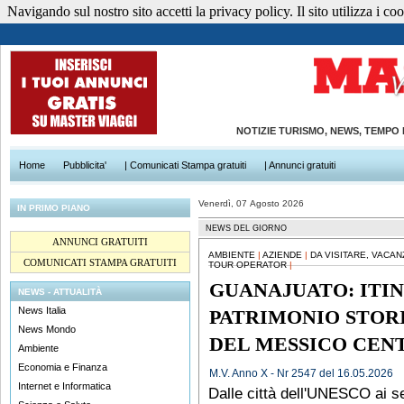
Navigando sul nostro sito accetti la privacy policy. Il sito utilizza i cook
NOTIZIE TURISMO, NEWS, TEMPO
Home
Pubblicita'
| Comunicati Stampa gratuiti
| Annunci gratuiti
Venerdì, 07 Agosto 2026
IN PRIMO PIANO
NEWS DEL GIORNO
ANNUNCI GRATUITI
AMBIENTE
|
AZIENDE
|
DA VISITARE, VACAN
COMUNICATI STAMPA GRATUITI
TOUR OPERATOR
|
GUANAJUATO: ITI
NEWS - ATTUALITÀ
News Italia
PATRIMONIO STOR
News Mondo
DEL MESSICO CEN
Ambiente
Economia e Finanza
M.V. Anno X - Nr 2547 del 16.05.2026
Internet e Informatica
Dalle città dell'UNESCO ai se