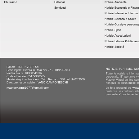
Chi siamo
Editoriali
Notizie Ambiente
Sondaggi
Notizie Economia e Finan
Notizie Internet e Informat
Notizie Scienza e Salute
Notizie Gossip e personag
Notizie Sport
Notizie Associazioni
Notizie Editoria Pubblicazi
Notizie Società
Editore: TURINVEST Srl
NOTIZIE TURISMO, NE
Sede legale: Piazza G. Mazzini 27 - 00195 Roma
Partita Iva nr. 01368541007
Tutte le notizie e informa
Codice Fiscale: 05179980585
personale. E' pertanto vi
Masterviaggi on line - Aut. Trib. Roma n. 330 del 19/07/2000
Master Viaggi on-line senz
Direttore responsabile: IVANO CAMPONESCHI
non puo' in alcun modo es
masterviaggi1977@gmail.com
Le foto presenti su
www.
qualcosa in contrario al
provvedera' prontamente a