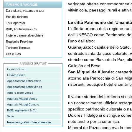
variegata offerta contemporanea 
TURISMO E VACANZE
vitivinicola, paesaggi rurali e attivit
Da visitare, vacanze e tour
Enti del turismo
Le città Patrimonio dell'Umanit
Tour operator
L'offerta urbana della regione ruot
B&B, Agriturismi & Co.
dall'UNESCO come Patrimonio dell'
Hotel e catene alberghiere
l'uno dall'altro:
Regioni e Province
Guanajuato:
capitale dello Stato,
Turismo Termale
contraddistinta da case colorate, v
Crs e Gds
storiche come Plaza de la Paz, oltre
ANNUNCI GRATUITI
Callejón del Beso.
Lavoro Offro
San Miguel de Allende:
caratteri
Lavoro Cerco
attorno alla Parrocchia di San Migu
Appartamenti-Uffici affitto
ristoranti, boutique hotel e centri
Appartamenti-Uffici vendo
Auto e moto vendo
Il valore storico del territorio si 
Agenzia Viaggi Vendo
un riconoscimento ufficiale assegn
Agenzia Viaggi Compro
specifico patrimonio culturale o na
B&B, Agriturismi & Co.
Dolores Hidalgo si distingue come
Varie
noto anche per la ceramica.
Inserisci gratis il tuo annuncio
Mineral de Pozos conserva la mem