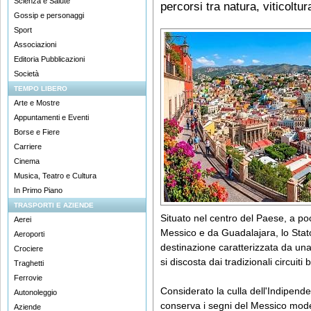
Scienza e Salute
percorsi tra natura, viticoltur
Gossip e personaggi
Sport
Associazioni
Editoria Pubblicazioni
Società
TEMPO LIBERO
Arte e Mostre
Appuntamenti e Eventi
Borse e Fiere
Carriere
Cinema
Musica, Teatro e Cultura
In Primo Piano
TRASPORTI E AZIENDE
Situato nel centro del Paese, a po
Aerei
Messico e da Guadalajara, lo Sta
Aeroporti
destinazione caratterizzata da una 
Crociere
si discosta dai tradizionali circuiti 
Traghetti
Ferrovie
Considerato la culla dell'Indipend
Autonoleggio
conserva i segni del Messico mod
Aziende