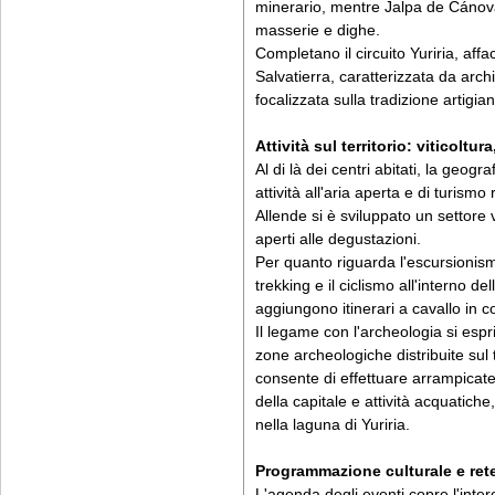
minerario, mentre Jalpa de Cánova
masserie e dighe.
Completano il circuito Yuriria, aff
Salvatierra, caratterizzata da archi
focalizzata sulla tradizione artigia
Attività sul territorio: viticoltu
Al di là dei centri abitati, la geog
attività all'aria aperta e di turism
Allende si è sviluppato un settore v
aperti alle degustazioni.
Per quanto riguarda l'escursionismo
trekking e il ciclismo all'interno d
aggiungono itinerari a cavallo in c
Il legame con l'archeologia si esp
zone archeologiche distribuite sul 
consente di effettuare arrampicate
della capitale e attività acquatich
nella laguna di Yuriria.
Programmazione culturale e rete
L'agenda degli eventi copre l'intero