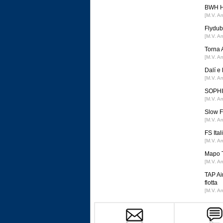
BWH Ho
[M.V. A
Flydub
[M.V. A
Torna 
[M.V. A
Dalí e
[M.V. A
SOPHIA
[M.V. A
Slow F
[M.V. A
FS Ital
[M.V. A
Mapo T
[M.V. A
TAP Ai
flotta
[M.V. A