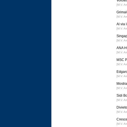
Volotea
[M.V. A
Grimal
[M.V. A
Al via
[M.V. A
Singap
[M.V. A
ANA HO
[M.V. A
MSC Po
[M.V. A
Edgard
[M.V. A
Mostra 
[M.V. A
Sidi B
[M.V. A
Divieto
[M.V. A
Cresce
[M.V. A