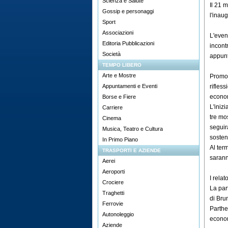
Scienza e Salute
Il 21 
Gossip e personaggi
l'inau
Sport
Associazioni
L'even
Editoria Pubblicazioni
incont
Società
appunt
TEMPO LIBERO
Arte e Mostre
Promos
Appuntamenti e Eventi
rifles
econom
Borse e Fiere
L'iniz
Carriere
tre mos
Cinema
seguir
Musica, Teatro e Cultura
sosteni
In Primo Piano
Al term
TRASPORTI E AZIENDE
sarann
Aerei
Aeroporti
I relat
Crociere
La par
Traghetti
di Bru
Ferrovie
Parthe
Autonoleggio
econom
Aziende