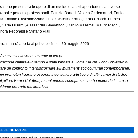
sizione presenterà le opere di un nucleo di artisti appartenenti a diverse
zioni e percorsi professionali: Patrizia Borrelli, Valeria Cademartori, Ennio
ia, Davide Castelmezzano, Luca Castelmezzano, Fabio Crisarà, Franco
i, Carlo Frisardi, Alessandra Giovannoni, Danilo Maestosi, Mauro Magni,
ndra Pedonesi e Stefano Piali.
tra rimarrà aperta al pubblico fino al 30 maggio 2026.
vità dell'Associazione culturale in tempo
ciazione culturale in tempo è stata fondata a Roma nel 2009 con l'obiettivo di
urare un confronto interdisciplinare sui mutamenti socioculturali contemporanei.
uoi promotori figurano esponenti del settore artistico e di altri campi di studio,
i il pittore Ennio Calabria, recentemente scomparso, che ha ricoperto la carica
sidente onorario del sodalizio.
LE ALTRE NOTIZIE