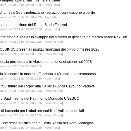
 amplia l'operatività invernale a Olbia
nno X - Nr 2602 del 05.08.2026 | News Italia]
di Lines e Seafy potenziano i servizi di connessione a bordo
nno X - Nr 2602 del 05.08.2026 | Traghetti]
 la quinta edizione del Roma Storia Festival
nno X - Nr 2602 del 05.08.2026 | News Italia]
ore affida a Thales lo sviluppo del sistema di gestione del traffico aereo NexGen
nno X - Nr 2602 del 05.08.2026 | News Mondo]
LDINGS presenta i risultati finanziari del primo trimestre 2026
nno X - Nr 2602 del 05.08.2026 | News Mondo]
esia posizionata in Alaska per la terza stagione nel 2028
nno X - Nr 2602 del 05.08.2026 | ]
o Mannucci in mostra a Fabriano a 40 anni dalla scomparsa
nno X - Nr 2602 del 05.08.2026 | News Italia]
''Sul futuro del corpo'' alla Galleria Civica Cavour di Padova
nno X - Nr 2602 del 05.08.2026 | News Mondo]
ou Saïd inserito nel Patrimonio Mondiale UNESCO
nno X - Nr 2602 del 05.08.2026 | News Mondo]
 di trasporto per i robot umanoidi sui voli commerciali
nno X - Nr 2601 del 04.08.2026 | News Mondo]
 l'interesse turistico per la Costa Rossa nel Nord Sardegna
nno X - Nr 2601 del 04.08.2026 | News Italia]