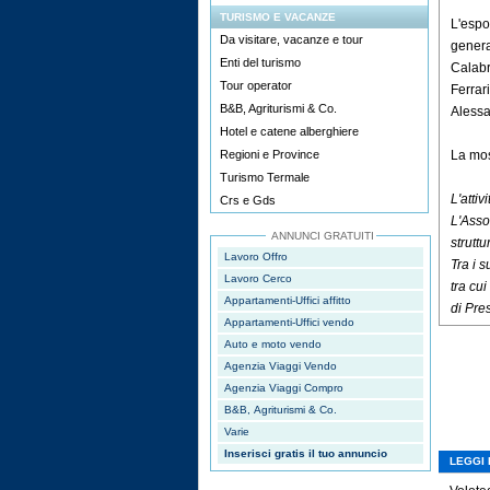
TURISMO E VACANZE
L'espo
Da visitare, vacanze e tour
genera
Enti del turismo
Calabr
Tour operator
Ferrar
B&B, Agriturismi & Co.
Alessa
Hotel e catene alberghiere
Regioni e Province
La mos
Turismo Termale
L'atti
Crs e Gds
L'Asso
ANNUNCI GRATUITI
strutt
Lavoro Offro
Tra i s
Lavoro Cerco
tra cu
Appartamenti-Uffici affitto
di Pre
Appartamenti-Uffici vendo
Auto e moto vendo
Agenzia Viaggi Vendo
Agenzia Viaggi Compro
B&B, Agriturismi & Co.
Varie
Inserisci gratis il tuo annuncio
LEGGI 