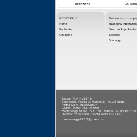
Redazione
Chi siam
PRINCIPALE
Notizie in primo pi
Home
Rassegna Internazion
Pubblicità
Servizi e Approfondim
Chi siamo
Editoriali
Sondaggi
Editore: TURINVEST Srl
Sede legale: Piazza G. Mazzini 27 - 00195 Roma
Partita Iva nr. 01368541007
Codice Fiscale: 05179980585
Masterviaggi on line - Aut. Trib. Roma n. 330 del 19/07/20
Direttore responsabile: IVANO CAMPONESCHI
masterviaggi1977@gmail.com