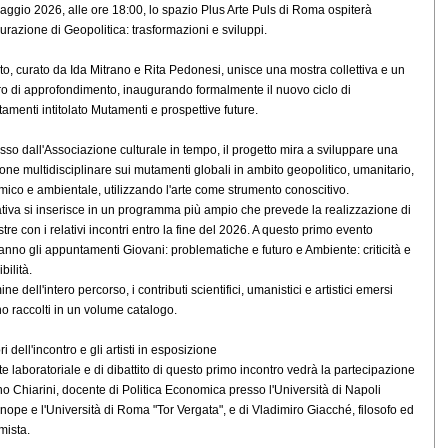
maggio 2026, alle ore 18:00, lo spazio Plus Arte Puls di Roma ospiterà
gurazione di Geopolitica: trasformazioni e sviluppi.
to, curato da Ida Mitrano e Rita Pedonesi, unisce una mostra collettiva e un
ro di approfondimento, inaugurando formalmente il nuovo ciclo di
amenti intitolato Mutamenti e prospettive future.
so dall'Associazione culturale in tempo, il progetto mira a sviluppare una
sione multidisciplinare sui mutamenti globali in ambito geopolitico, umanitario,
ico e ambientale, utilizzando l'arte come strumento conoscitivo.
iativa si inserisce in un programma più ampio che prevede la realizzazione di
tre con i relativi incontri entro la fine del 2026. A questo primo evento
anno gli appuntamenti Giovani: problematiche e futuro e Ambiente: criticità e
bilità.
ine dell'intero percorso, i contributi scientifici, umanistici e artistici emersi
o raccolti in un volume catalogo.
ori dell'incontro e gli artisti in esposizione
te laboratoriale e di dibattito di questo primo incontro vedrà la partecipazione
no Chiarini, docente di Politica Economica presso l'Università di Napoli
nope e l'Università di Roma "Tor Vergata", e di Vladimiro Giacché, filosofo ed
ista.