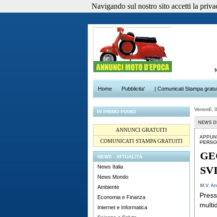
Navigando sul nostro sito accetti la privacy
Home
Pubblicita'
| Comunicati Stampa gratui
Venerdì, 
IN PRIMO PIANO
NEWS D
ANNUNCI GRATUITI
APPUN
COMUNICATI STAMPA GRATUITI
PERSO
GE
NEWS - ATTUALITÀ
News Italia
SV
News Mondo
M.V. An
Ambiente
Presso
Economia e Finanza
multi
Internet e Informatica