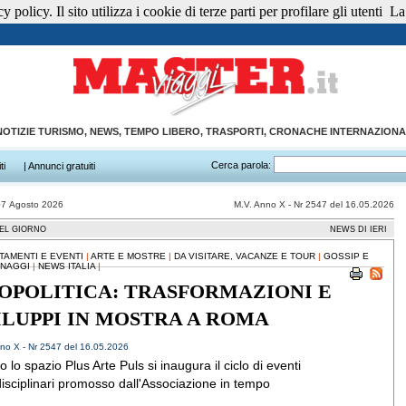
 policy. Il sito utilizza i cookie di terze parti per profilare gli utenti
La 
NOTIZIE TURISMO, NEWS, TEMPO LIBERO, TRASPORTI, CRONACHE INTERNAZIONA
Cerca parola:
ti
| Annunci gratuiti
07 Agosto 2026
M.V. Anno X - Nr 2547 del 16.05.2026
EL GIORNO
NEWS DI IERI
TAMENTI E EVENTI
|
ARTE E MOSTRE
|
DA VISITARE, VACANZE E TOUR
|
GOSSIP E
NAGGI
|
NEWS ITALIA
|
OPOLITICA: TRASFORMAZIONI E
ILUPPI IN MOSTRA A ROMA
no X - Nr 2547 del 16.05.2026
 lo spazio Plus Arte Puls si inaugura il ciclo di eventi
disciplinari promosso dall'Associazione in tempo