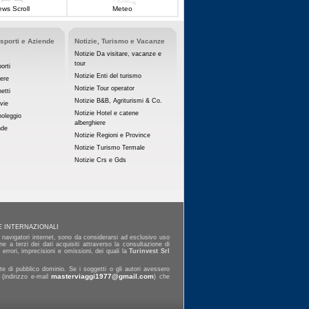
ws Scroll
Meteo
asporti e Aziende
Notizie, Turismo e Vacanze
Notizie Da visitare, vacanze e
tour
orti
Notizie Enti del turismo
iere
Notizie Tour operator
etti
Notizie B&B, Agriturismi & Co.
vie
Notizie Hotel e catene
noleggio
alberghiere
nde
Notizie Regioni e Province
Notizie Turismo Termale
Notizie Crs e Gds
E INTERNAZIONALI
ai navigatori internet, sono da considerarsi ad esclusivo uso
e a terzi dei dati acquisiti attraverso la consultazione di
errori, imprecisioni e omissioni, dei quali la
Turinvest Srl
e di pubblico dominio. Se i soggetti o gli autori avessero
masterviaggi1977@gmail.com
 (indirizzo e-mail
) che