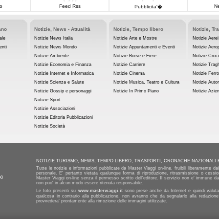
o
Feed Rss
Ne
Pubblicita'�
ano
Notizie, News - Attualità
Notizie, Tempo libero
Notizie, Tr
ale
Notizie News Italia
Notizie Arte e Mostre
Notizie Aerei
enti
Notizie News Mondo
Notizie Appuntamenti e Eventi
Notizie Aerop
Notizie Ambiente
Notizie Borse e Fiere
Notizie Croc
Notizie Economia e Finanza
Notizie Carriere
Notizie Tragh
Notizie Internet e Informatica
Notizie Cinema
Notizie Ferro
Notizie Scienza e Salute
Notizie Musica, Teatro e Cultura
Notizie Auto
Notizie Gossip e personaggi
Notizie In Primo Piano
Notizie Azie
Notizie Sport
Notizie Associazioni
Notizie Editoria Pubblicazioni
Notizie Società
NOTIZIE TURISMO, NEWS, TEMPO LIBERO, TRASPORTI, CRONACHE NAZIONALI 
Tutte le notizie e informazioni pubblicate da Master Viaggi on-line, fruibili liberamente d
personale. E' pertanto vietata qualunque forma di riproduzione, ritrasmissione o cession
00
Master Viaggi on-line senza il permesso scritto dell'editore. Il servizio non e' immune da 
non puo' in alcun modo essere ritenuta responsabile.
Le foto presenti su
www.masterviaggi.it
sono prese anche da Internet e quindi valutat
qualcosa in contrario alla pubblicazione, non avranno che da segnalarlo alla redazione
provvedera' prontamente alla rimozione delle immagini utilizzate.