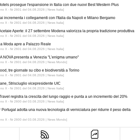
tels prosegue l'espansione in Italia con due nuovi Best Western Plus
nno X - Nr 2601 del 04.08.2026 | News Italia]
ai incrementa i collegamenti con l'Italia da Napoli e Milano Bergamo
nno X - Nr 2601 del 04.08.2026 | News Italia]
Acetaie Aperte: il 27 settembre Modena valorizza la propria tradizione produttiva
nno X - Nr 2601 del 04.08.2026 | News Italia]
 la Moda apre a Palazzo Reale
nno X - Nr 2601 del 04.08.2026 | News Italia]
 NOVA presenta a Venezia ''L’enigma umano''
nno X - Nr 2601 del 04.08.2026 | News Mondo]
ood, tre giornate su cibo e biodiversità a Torino
nno X - Nr 2601 del 04.08.2026 | News Italia]
iane, Strisciuglio vicepresidente UIC
nno X - Nr 2601 del 04.08.2026 | News Italia]
ravel registra la crescita del lungo raggio e punta a un incremento del 20%
nno X - Nr 2600 del 03.08.2026 | News Italia]
r Portugal adotta una nuova tecnologia di verniciatura per ridurre il peso della
nno X - Nr 2600 del 03.08.2026 | News Mondo]