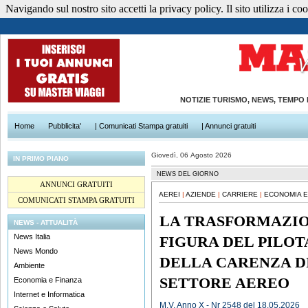
Navigando sul nostro sito accetti la privacy policy. Il sito utilizza i cook
NOTIZIE TURISMO, NEWS, TEMPO
Home
Pubblicita'
| Comunicati Stampa gratuiti
| Annunci gratuiti
Giovedì, 06 Agosto 2026
IN PRIMO PIANO
NEWS DEL GIORNO
ANNUNCI GRATUITI
AEREI
|
AZIENDE
|
CARRIERE
|
ECONOMIA E
COMUNICATI STAMPA GRATUITI
LA TRASFORMAZI
NEWS - ATTUALITÀ
News Italia
FIGURA DEL PILOT
News Mondo
DELLA CARENZA D
Ambiente
SETTORE AEREO
Economia e Finanza
Internet e Informatica
M.V. Anno X - Nr 2548 del 18.05.2026