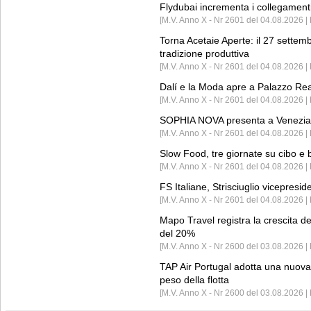
Flydubai incrementa i collegamenti
[M.V. Anno X - Nr 2601 del 04.08.2026 | 
Torna Acetaie Aperte: il 27 settem
tradizione produttiva
[M.V. Anno X - Nr 2601 del 04.08.2026 | 
Dalí e la Moda apre a Palazzo Re
[M.V. Anno X - Nr 2601 del 04.08.2026 | 
SOPHIA NOVA presenta a Venezia 
[M.V. Anno X - Nr 2601 del 04.08.2026 
Slow Food, tre giornate su cibo e b
[M.V. Anno X - Nr 2601 del 04.08.2026 | 
FS Italiane, Strisciuglio vicepresi
[M.V. Anno X - Nr 2601 del 04.08.2026 | 
Mapo Travel registra la crescita d
del 20%
[M.V. Anno X - Nr 2600 del 03.08.2026 | 
TAP Air Portugal adotta una nuova t
peso della flotta
[M.V. Anno X - Nr 2600 del 03.08.2026 