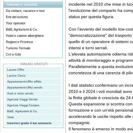
incidente nel 2010 che mise in luc
TURISMO E VACANZE
l'evoluzione del comparto ha comp
Da visitare, vacanze e tour
status per questa figura.
Enti del turismo
Tour operator
Con l'avvento del modello low-cos
B&B, Agriturismi & Co.
"democratizzazione" del trasporto a
Hotel e catene alberghiere
quello di un operatore di sistemi co
Regioni e Province
intensi e turni serrati.
Turismo Termale
L'elevata automazione odierna ridu
Crs e Gds
attività di monitoraggio e progra
ANNUNCI GRATUITI
Parallelamente a questa evoluzione
Lavoro Offro
concretezza di una carenza di piloti
Lavoro Cerco
Appartamenti-Uffici affitto
I dati statistici confermano un incre
Appartamenti-Uffici vendo
2010 e il 2024 i voli mondiali sono
Auto e moto vendo
la flotta globale è cresciuta da 24.
Agenzia Viaggi Vendo
Questa espansione si scontra con i
Agenzia Viaggi Compro
formazione e con un'età pensionabi
B&B, Agriturismi & Co.
accelerando le uscite rispetto alle
Varie
compagnie.
Inserisci gratis il tuo annuncio
Il fenomeno è emerso in modo evi