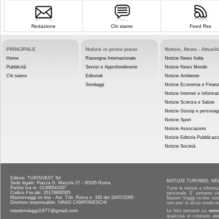
Redazione
Chi siamo
Feed Rss
PRINCIPALE
Notizie in primo piano
Notizie, News - Attualit
Home
Rassegna Internazionale
Notizie News Italia
Pubblicità
Servizi e Approfondimenti
Notizie News Mondo
Chi siamo
Editoriali
Notizie Ambiente
Sondaggi
Notizie Economia e Finan
Notizie Internet e Informat
Notizie Scienza e Salute
Notizie Gossip e personag
Notizie Sport
Notizie Associazioni
Notizie Editoria Pubblicazi
Notizie Società
Editore: TURINVEST Srl
NOTIZIE TURISMO, NE
Sede legale: Piazza G. Mazzini 27 - 00195 Roma
Partita Iva nr. 01368541007
Tutte le notizie e informa
Codice Fiscale: 05179980585
personale. E' pertanto vi
Masterviaggi on line - Aut. Trib. Roma n. 330 del 19/07/2000
Master Viaggi on-line senz
Direttore responsabile: IVANO CAMPONESCHI
non puo' in alcun modo es
masterviaggi1977@gmail.com
Le foto presenti su
www.
qualcosa in contrario al