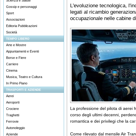
Scienza e Salute
L'evoluzione tecnologica, l'in
Gossip e personaggi
legati al ricambio generaziona
Sport
occupazionale nelle cabine di
Associazioni
Editoria Pubblicazioni
Società
TEMPO LIBERO
Arte e Mostre
Appuntamenti e Eventi
Borse e Fiere
Carriere
Cinema
Musica, Teatro e Cultura
In Primo Piano
TRASPORTI E AZIENDE
Aerei
Aeroporti
La professione del pilota di aerei 
Crociere
corso degli ultimi decenni, perde
Traghetti
romantica e dei privilegi che la ca
Ferrovie
Autonoleggio
Come rilevato dal mensile Air Tran
Aziende