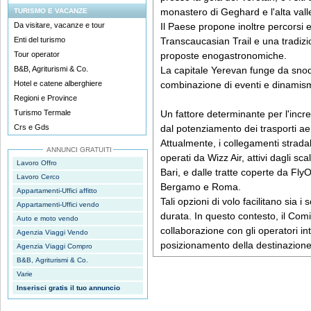
monastero di Geghard e l'alta valle
TURISMO E VACANZE
Da visitare, vacanze e tour
Il Paese propone inoltre percorsi e
Enti del turismo
Transcaucasian Trail e una tradizio
Tour operator
proposte enogastronomiche.
B&B, Agriturismi & Co.
La capitale Yerevan funge da snodo
Hotel e catene alberghiere
combinazione di eventi e dinamis
Regioni e Province
Turismo Termale
Un fattore determinante per l'incr
Crs e Gds
dal potenziamento dei trasporti aere
Attualmente, i collegamenti stradal
ANNUNCI GRATUITI
operati da Wizz Air, attivi dagli sc
Lavoro Offro
Bari, e dalle tratte coperte da Fly
Lavoro Cerco
Bergamo e Roma.
Appartamenti-Uffici affitto
Tali opzioni di volo facilitano sia i
Appartamenti-Uffici vendo
durata. In questo contesto, il Comi
Auto e moto vendo
collaborazione con gli operatori int
Agenzia Viaggi Vendo
posizionamento della destinazione 
Agenzia Viaggi Compro
B&B, Agriturismi & Co.
Varie
Inserisci gratis il tuo annuncio