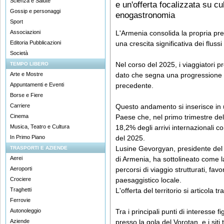
Scienza e Salute
e un'offerta focalizzata su c
Gossip e personaggi
enogastronomia
Sport
Associazioni
L'Armenia consolida la propria pre
Editoria Pubblicazioni
una crescita significativa dei flussi t
Società
Nel corso del 2025, i viaggiatori pr
TEMPO LIBERO
Arte e Mostre
dato che segna una progressione d
Appuntamenti e Eventi
precedente.
Borse e Fiere
Carriere
Questo andamento si inserisce in u
Cinema
Paese che, nel primo trimestre de
Musica, Teatro e Cultura
18,2% degli arrivi internazionali c
In Primo Piano
del 2025.
Lusine Gevorgyan, presidente del
TRASPORTI E AZIENDE
Aerei
di Armenia, ha sottolineato come 
Aeroporti
percorsi di viaggio strutturati, favo
Crociere
paesaggistico locale.
Traghetti
L'offerta del territorio si articola tr
Ferrovie
Autonoleggio
Tra i principali punti di interesse 
Aziende
presso la gola del Vorotan, e i siti 