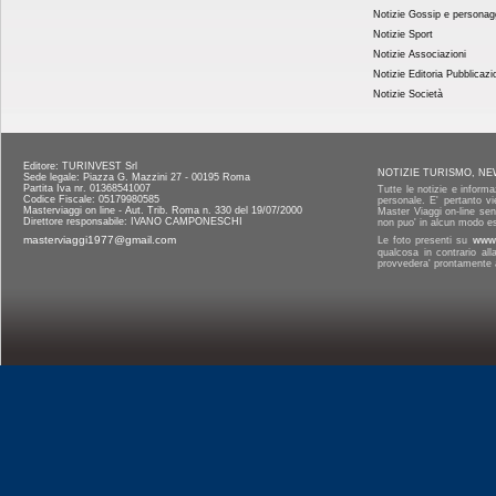
Notizie Gossip e personag
Notizie Sport
Notizie Associazioni
Notizie Editoria Pubblicazi
Notizie Società
Editore: TURINVEST Srl
NOTIZIE TURISMO, NE
Sede legale: Piazza G. Mazzini 27 - 00195 Roma
Partita Iva nr. 01368541007
Tutte le notizie e informa
Codice Fiscale: 05179980585
personale. E' pertanto vi
Masterviaggi on line - Aut. Trib. Roma n. 330 del 19/07/2000
Master Viaggi on-line senz
Direttore responsabile: IVANO CAMPONESCHI
non puo' in alcun modo es
masterviaggi1977@gmail.com
Le foto presenti su
www.
qualcosa in contrario al
provvedera' prontamente a