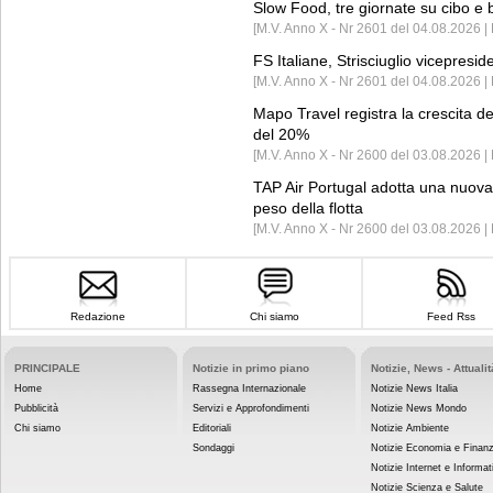
Slow Food, tre giornate su cibo e b
[M.V. Anno X - Nr 2601 del 04.08.2026 | 
FS Italiane, Strisciuglio vicepresi
[M.V. Anno X - Nr 2601 del 04.08.2026 | 
Mapo Travel registra la crescita d
del 20%
[M.V. Anno X - Nr 2600 del 03.08.2026 | 
TAP Air Portugal adotta una nuova t
peso della flotta
[M.V. Anno X - Nr 2600 del 03.08.2026 
Redazione
Chi siamo
Feed Rss
PRINCIPALE
Notizie in primo piano
Notizie, News - Attualit
Home
Rassegna Internazionale
Notizie News Italia
Pubblicità
Servizi e Approfondimenti
Notizie News Mondo
Chi siamo
Editoriali
Notizie Ambiente
Sondaggi
Notizie Economia e Finan
Notizie Internet e Informat
Notizie Scienza e Salute