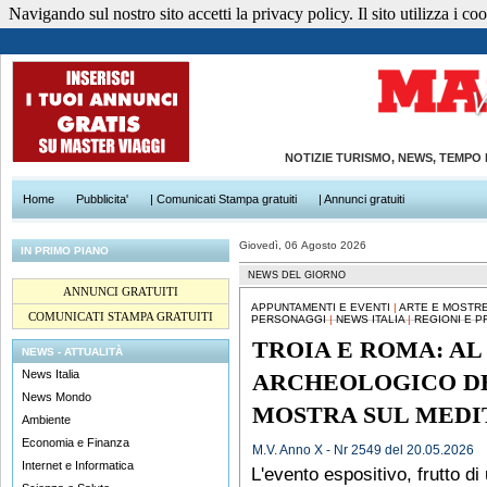
Navigando sul nostro sito accetti la privacy policy. Il sito utilizza i cook
NOTIZIE TURISMO, NEWS, TEMPO
Home
Pubblicita'
| Comunicati Stampa gratuiti
| Annunci gratuiti
Giovedì, 06 Agosto 2026
IN PRIMO PIANO
NEWS DEL GIORNO
ANNUNCI GRATUITI
APPUNTAMENTI E EVENTI
|
ARTE E MOSTR
COMUNICATI STAMPA GRATUITI
PERSONAGGI
|
NEWS ITALIA
|
REGIONI E P
TROIA E ROMA: AL
NEWS - ATTUALITÀ
News Italia
ARCHEOLOGICO D
News Mondo
MOSTRA SUL MEDI
Ambiente
Economia e Finanza
M.V. Anno X - Nr 2549 del 20.05.2026
Internet e Informatica
L'evento espositivo, frutto di 