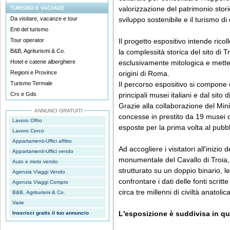
valorizzazione del patrimonio sto
TURISMO E VACANZE
Da visitare, vacanze e tour
sviluppo sostenibile e il turismo di 
Enti del turismo
Tour operator
Il progetto espositivo intende ricoll
B&B, Agriturismi & Co.
la complessità storica del sito di
Hotel e catene alberghiere
esclusivamente mitologica e mette
Regioni e Province
origini di Roma.
Turismo Termale
Il percorso espositivo si compone d
Crs e Gds
principali musei italiani e dal sito d
Grazie alla collaborazione del Mini
ANNUNCI GRATUITI
concesse in prestito da 19 musei d
Lavoro Offro
esposte per la prima volta al pubbli
Lavoro Cerco
Appartamenti-Uffici affitto
Ad accogliere i visitatori all'inizio
Appartamenti-Uffici vendo
monumentale del Cavallo di Troia, 
Auto e moto vendo
strutturato su un doppio binario, le
Agenzia Viaggi Vendo
confrontare i dati delle fonti scritt
Agenzia Viaggi Compro
circa tre millenni di civiltà anatolica
B&B, Agriturismi & Co.
Varie
L'esposizione è suddivisa in qua
Inserisci gratis il tuo annuncio