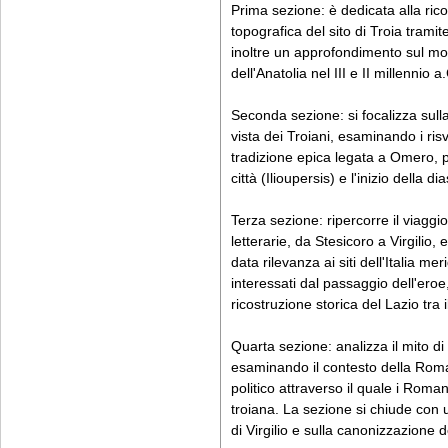
Prima sezione: è dedicata alla ric
topografica del sito di Troia tramit
inoltre un approfondimento sul mondo
dell'Anatolia nel III e II millennio a
Seconda sezione: si focalizza sull
vista dei Troiani, esaminando i risvo
tradizione epica legata a Omero, p
città (Ilioupersis) e l'inizio della 
Terza sezione: ripercorre il viaggi
letterarie, da Stesicoro a Virgilio,
data rilevanza ai siti dell'Italia mer
interessati dal passaggio dell'ero
ricostruzione storica del Lazio tra il
Quarta sezione: analizza il mito 
esaminando il contesto della Roma
politico attraverso il quale i Roma
troiana. La sezione si chiude con u
di Virgilio e sulla canonizzazione d