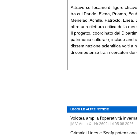
Attraverso l'esame di figure chiave
tra cui Paride, Elena, Priamo, E
Menelao, Achille, Patroclo, Enea, 
offre una rilettura critica della m
Il progetto, coordinato dal Diparti
patrimonio culturale, include anch
disseminazione scientifica volti a
di competenze tra i ricercatori dei
LEGGI LE ALTRE NOTIZIE
Volotea amplia l'operatività invern
[M.V. Anno X - Nr 2602 del 05.08.2026 | 
Grimaldi Lines e Seafy potenziano 