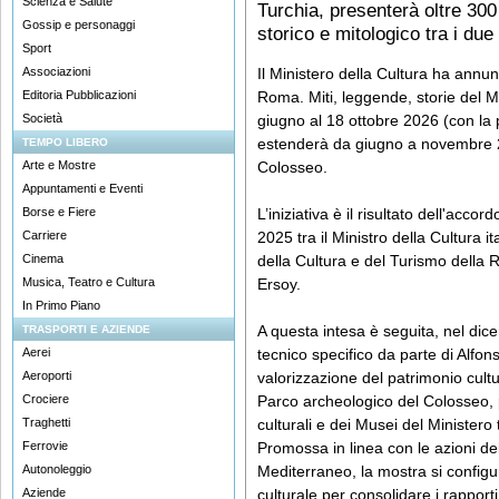
Scienza e Salute
Turchia, presenterà oltre 300
Gossip e personaggi
storico e mitologico tra i due s
Sport
Associazioni
Il Ministero della Cultura ha annun
Editoria Pubblicazioni
Roma. Miti, leggende, storie del M
Società
giugno al 18 ottobre 2026 (con l
estenderà da giugno a novembre 2
TEMPO LIBERO
Arte e Mostre
Colosseo.
Appuntamenti e Eventi
Borse e Fiere
L’iniziativa è il risultato dell'accor
Carriere
2025 tra il Ministro della Cultura it
Cinema
della Cultura e del Turismo della
Musica, Teatro e Cultura
Ersoy.
In Primo Piano
A questa intesa è seguita, nel dic
TRASPORTI E AZIENDE
Aerei
tecnico specifico da parte di Alfo
Aeroporti
valorizzazione del patrimonio cultu
Crociere
Parco archeologico del Colosseo, 
Traghetti
culturali e dei Musei del Ministero 
Ferrovie
Promossa in linea con le azioni del 
Autonoleggio
Mediterraneo, la mostra si config
Aziende
culturale per consolidare i rapporti