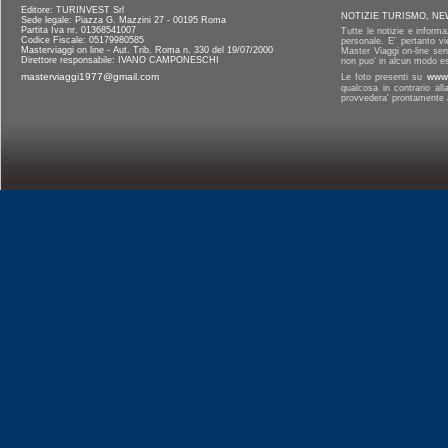
Editore: TURINVEST Srl
NOTIZIE TURISMO, NE
Sede legale: Piazza G. Mazzini 27 - 00195 Roma
Partita Iva nr. 01368541007
Tutte le notizie e informa
Codice Fiscale: 05179980585
personale. E' pertanto vi
Masterviaggi on line - Aut. Trib. Roma n. 330 del 19/07/2000
Master Viaggi on-line senz
Direttore responsabile: IVANO CAMPONESCHI
non puo' in alcun modo es
masterviaggi1977@gmail.com
Le foto presenti su
www.
qualcosa in contrario al
provvedera' prontamente a