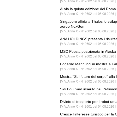
[M.V. Anno X - Nr 2602 del 05.08.2026 | 
Al via la quinta edizione del Roma 
[M.V. Anno X - Nr 2602 del 05.08.2026 | 
Singapore affida a Thales lo svilup
aereo NexGen
[M.V. Anno X - Nr 2602 del 05.08.2026 
ANA HOLDINGS presenta i risultati 
[M.V. Anno X - Nr 2602 del 05.08.2026 
MSC Poesia posizionata in Alaska 
[M.V. Anno X - Nr 2602 del 05.08.2026 | 
Edgardo Mannucci in mostra a Fab
[M.V. Anno X - Nr 2602 del 05.08.2026 | 
Mostra ''Sul futuro del corpo'' all
[M.V. Anno X - Nr 2602 del 05.08.2026 
Sidi Bou Saïd inserito nel Patri
[M.V. Anno X - Nr 2602 del 05.08.2026 
Divieto di trasporto per i robot um
[M.V. Anno X - Nr 2601 del 04.08.2026 
Cresce l'interesse turistico per l