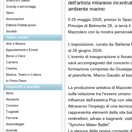
Scienza e Salute
dell'artista milanese incentr
Gossip e personaggi
ambiente marino
Sport
Associazioni
Il 25 maggio 2026, presso lo Spazio
Editoria Pubblicazioni
Principe di Belmonte 26, si terrà il
Società
Mazzoleni con la mostra personale
TEMPO LIBERO
Arte e Mostre
L'esposizione, curata da Stefania M
Appuntamenti e Eventi
al 26 giugno 2026.
Borse e Fiere
L'evento di inaugurazione è fissat
Carriere
sarà accompagnato dal concerto de
Cinema
formazione composta da Giuseppe 
Musica, Teatro e Cultura
al pianoforte, Marco Gaudio al bas
In Primo Piano
La produzione artistica di Mazzolen
TRASPORTI E AZIENDE
Aerei
sulla relazione tra l'essere umano
Aeroporti
influenze dell'estetica Pop con sti
Crociere
Attraverso l'impiego di una tecnica
Traghetti
rappresenta elementi della vita ba
Ferrovie
ombrelloni, sdraio e bagnanti, visi
Autonoleggio
"Synchro Water Ballet".
Aziende
La stesura della resina consente d