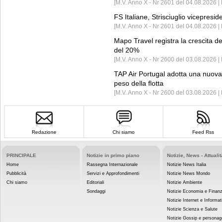
[M.V. Anno X - Nr 2601 del 04.08.2026 | 
FS Italiane, Strisciuglio vicepresi
[M.V. Anno X - Nr 2601 del 04.08.2026 | 
Mapo Travel registra la crescita d
del 20%
[M.V. Anno X - Nr 2600 del 03.08.2026 | 
TAP Air Portugal adotta una nuova t
peso della flotta
[M.V. Anno X - Nr 2600 del 03.08.2026 
Redazione
Chi siamo
Feed Rss
PRINCIPALE
Notizie in primo piano
Notizie, News - Attualit
Home
Rassegna Internazionale
Notizie News Italia
Pubblicità
Servizi e Approfondimenti
Notizie News Mondo
Chi siamo
Editoriali
Notizie Ambiente
Sondaggi
Notizie Economia e Finan
Notizie Internet e Informat
Notizie Scienza e Salute
Notizie Gossip e personag