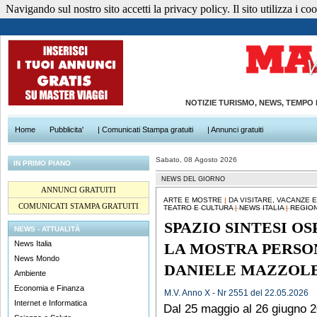
Navigando sul nostro sito accetti la privacy policy. Il sito utilizza i cook
NOTIZIE TURISMO, NEWS, TEMPO
Home
Pubblicita'
| Comunicati Stampa gratuiti
| Annunci gratuiti
Sabato, 08 Agosto 2026
IN PRIMO PIANO
NEWS DEL GIORNO
ANNUNCI GRATUITI
ARTE E MOSTRE
|
DA VISITARE, VACANZE 
COMUNICATI STAMPA GRATUITI
TEATRO E CULTURA
|
NEWS ITALIA
|
REGION
SPAZIO SINTESI O
NEWS - ATTUALITÀ
News Italia
LA MOSTRA PERSO
News Mondo
DANIELE MAZZOL
Ambiente
Economia e Finanza
M.V. Anno X - Nr 2551 del 22.05.2026
Internet e Informatica
Dal 25 maggio al 26 giugno 2