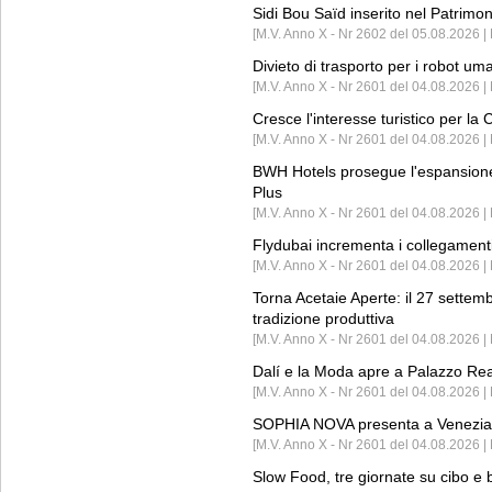
Sidi Bou Saïd inserito nel Patri
[M.V. Anno X - Nr 2602 del 05.08.2026 
Divieto di trasporto per i robot um
[M.V. Anno X - Nr 2601 del 04.08.2026 
Cresce l'interesse turistico per l
[M.V. Anno X - Nr 2601 del 04.08.2026 | 
BWH Hotels prosegue l'espansione 
Plus
[M.V. Anno X - Nr 2601 del 04.08.2026 | 
Flydubai incrementa i collegamenti
[M.V. Anno X - Nr 2601 del 04.08.2026 | 
Torna Acetaie Aperte: il 27 settem
tradizione produttiva
[M.V. Anno X - Nr 2601 del 04.08.2026 | 
Dalí e la Moda apre a Palazzo Re
[M.V. Anno X - Nr 2601 del 04.08.2026 | 
SOPHIA NOVA presenta a Venezia 
[M.V. Anno X - Nr 2601 del 04.08.2026 
Slow Food, tre giornate su cibo e b