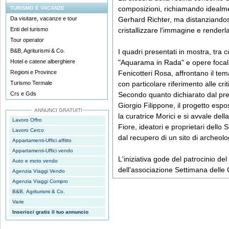
composizioni, richiamando idealme
TURISMO E VACANZE
Da visitare, vacanze e tour
Gerhard Richter, ma distanziandosi
Enti del turismo
cristallizzare l'immagine e renderla
Tour operator
B&B, Agriturismi & Co.
I quadri presentati in mostra, tra 
Hotel e catene alberghiere
"Aquarama in Rada" e opere focali
Regioni e Province
Fenicotteri Rosa, affrontano il tema
Turismo Termale
con particolare riferimento alle cri
Crs e Gds
Secondo quanto dichiarato dal pre
Giorgio Filippone, il progetto espo
ANNUNCI GRATUITI
la curatrice Morici e si avvale del
Lavoro Offro
Fiore, ideatori e proprietari dello 
Lavoro Cerco
dal recupero di un sito di archeolog
Appartamenti-Uffici affitto
Appartamenti-Uffici vendo
L'iniziativa gode del patrocinio d
Auto e moto vendo
dell'associazione Settimana delle 
Agenzia Viaggi Vendo
Agenzia Viaggi Compro
B&B, Agriturismi & Co.
Varie
Inserisci gratis il tuo annuncio