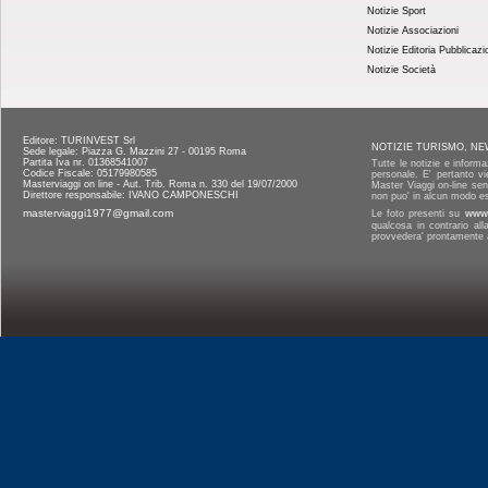
Notizie Sport
Notizie Associazioni
Notizie Editoria Pubblicazi
Notizie Società
Editore: TURINVEST Srl
NOTIZIE TURISMO, NE
Sede legale: Piazza G. Mazzini 27 - 00195 Roma
Partita Iva nr. 01368541007
Tutte le notizie e informa
Codice Fiscale: 05179980585
personale. E' pertanto vi
Masterviaggi on line - Aut. Trib. Roma n. 330 del 19/07/2000
Master Viaggi on-line senz
Direttore responsabile: IVANO CAMPONESCHI
non puo' in alcun modo es
masterviaggi1977@gmail.com
Le foto presenti su
www.
qualcosa in contrario al
provvedera' prontamente a