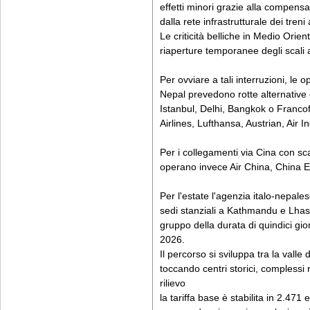
effetti minori grazie alla compens
dalla rete infrastrutturale dei treni 
Le criticità belliche in Medio Ori
riaperture temporanee degli scali 
Per ovviare a tali interruzioni, le op
Nepal prevedono rotte alternative c
Istanbul, Delhi, Bangkok o Francof
Airlines, Lufthansa, Austrian, Air I
Per i collegamenti via Cina con s
operano invece Air China, China 
Per l'estate l'agenzia italo-nepale
sedi stanziali a Kathmandu e Lhas
gruppo della durata di quindici gior
2026.
Il percorso si sviluppa tra la valle
toccando centri storici, complessi 
rilievo
la tariffa base è stabilita in 2.47