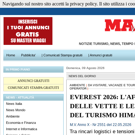
Navigando sul nostro sito accetti la privacy policy. Il sito utilizza i cook
NOTIZIE TURISMO, NEWS, TEMPO
Home
Pubblicita'
| Comunicati Stampa gratuiti
| Annunci gratuiti
Domenica, 09 Agosto 2026
IN PRIMO PIANO
NEWS DEL GIORNO
ANNUNCI GRATUITI
AMBIENTE
|
DA VISITARE, VACANZE E TOUR
COMUNICATI STAMPA GRATUITI
OPERATOR
|
EVEREST 2026: L'
NEWS - ATTUALITÀ
News Italia
DELLE VETTE E L
News Mondo
DEL TURISMO HI
Ambiente
Economia e Finanza
M.V. Anno X - Nr 2551 del 22.05.2026
Internet e Informatica
Tra rincari logistici e tension