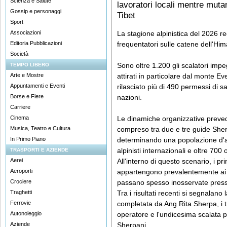
Scienza e Salute
lavoratori locali mentre mutan
Gossip e personaggi
Tibet
Sport
Associazioni
La stagione alpinistica del 2026 r
Editoria Pubblicazioni
frequentatori sulle catene dell'Him
Società
Sono oltre 1.200 gli scalatori impegn
TEMPO LIBERO
Arte e Mostre
attirati in particolare dal monte Ev
Appuntamenti e Eventi
rilasciato più di 490 permessi di sa
Borse e Fiere
nazioni.
Carriere
Cinema
Le dinamiche organizzative prev
Musica, Teatro e Cultura
compreso tra due e tre guide Sherp
In Primo Piano
determinando una popolazione d'al
alpinisti internazionali e oltre 700
TRASPORTI E AZIENDE
Aerei
All'interno di questo scenario, i pri
Aeroporti
appartengono prevalentemente ai la
Crociere
passano spesso inosservate presso 
Traghetti
Tra i risultati recenti si segnalan
Ferrovie
completata da Ang Rita Sherpa, i t
Autonoleggio
operatore e l'undicesima scalata 
Aziende
Sherpani.