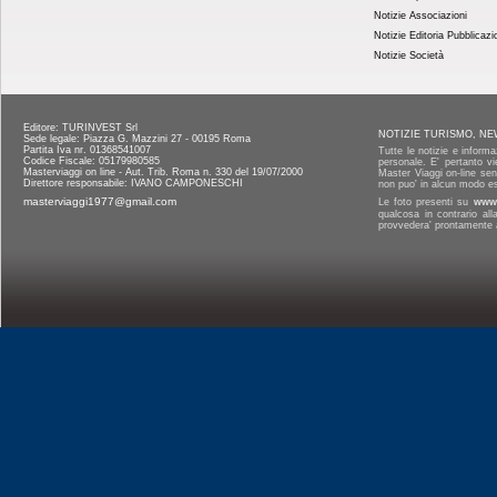
Notizie Associazioni
Notizie Editoria Pubblicazi
Notizie Società
Editore: TURINVEST Srl
NOTIZIE TURISMO, NE
Sede legale: Piazza G. Mazzini 27 - 00195 Roma
Partita Iva nr. 01368541007
Tutte le notizie e informa
Codice Fiscale: 05179980585
personale. E' pertanto vi
Masterviaggi on line - Aut. Trib. Roma n. 330 del 19/07/2000
Master Viaggi on-line senz
Direttore responsabile: IVANO CAMPONESCHI
non puo' in alcun modo es
masterviaggi1977@gmail.com
Le foto presenti su
www.
qualcosa in contrario al
provvedera' prontamente a