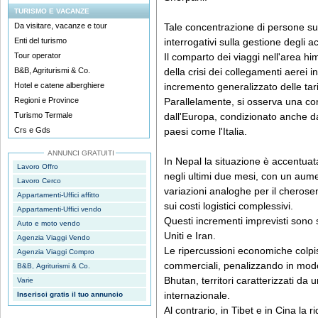
TURISMO E VACANZE
Da visitare, vacanze e tour
Tale concentrazione di persone su
Enti del turismo
interrogativi sulla gestione degli 
Tour operator
Il comparto dei viaggi nell'area hi
B&B, Agriturismi & Co.
della crisi dei collegamenti aerei i
Hotel e catene alberghiere
incremento generalizzato delle tariff
Regioni e Province
Parallelamente, si osserva una cont
Turismo Termale
dall'Europa, condizionato anche da
Crs e Gds
paesi come l'Italia.
ANNUNCI GRATUITI
In Nepal la situazione è accentuata
Lavoro Offro
negli ultimi due mesi, con un aum
Lavoro Cerco
variazioni analoghe per il cherose
Appartamenti-Uffici affitto
sui costi logistici complessivi.
Appartamenti-Uffici vendo
Questi incrementi imprevisti sono sc
Auto e moto vendo
Uniti e Iran.
Agenzia Viaggi Vendo
Le ripercussioni economiche colpisc
Agenzia Viaggi Compro
commerciali, penalizzando in mod
B&B, Agriturismi & Co.
Bhutan, territori caratterizzati da
Varie
internazionale.
Inserisci gratis il tuo annuncio
Al contrario, in Tibet e in Cina la 