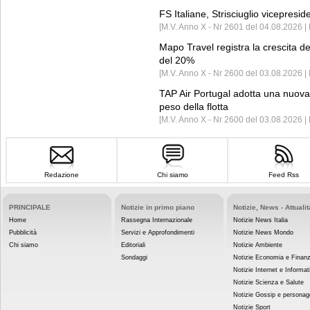
FS Italiane, Strisciuglio vicepresi
[M.V. Anno X - Nr 2601 del 04.08.2026 | 
Mapo Travel registra la crescita d
del 20%
[M.V. Anno X - Nr 2600 del 03.08.2026 | 
TAP Air Portugal adotta una nuova t
peso della flotta
[M.V. Anno X - Nr 2600 del 03.08.2026 
Redazione
Chi siamo
Feed Rss
PRINCIPALE
Notizie in primo piano
Notizie, News - Attualit
Home
Rassegna Internazionale
Notizie News Italia
Pubblicità
Servizi e Approfondimenti
Notizie News Mondo
Chi siamo
Editoriali
Notizie Ambiente
Sondaggi
Notizie Economia e Finan
Notizie Internet e Informat
Notizie Scienza e Salute
Notizie Gossip e personag
Notizie Sport