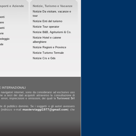
asporti e Aziende
Notizie, Turismo e Vacanze
Notizie Da visitare, vacanze e
tour
orti
Notizie Enti del turismo
iere
Notizie Tour operator
etti
Notizie B&B, Agriturismi & Co.
vie
Notizie Hotel e catene
noleggio
alberghiere
nde
Notizie Regioni e Province
Notizie Turismo Termale
Notizie Crs e Gds
E INTERNAZIONALI
ai navigatori internet, sono da considerarsi ad esclusivo uso
e a terzi dei dati acquisiti attraverso la consultazione di
errori, imprecisioni e omissioni, dei quali la
Turinvest Srl
e di pubblico dominio. Se i soggetti o gli autori avessero
masterviaggi1977@gmail.com
 (indirizzo e-mail
) che