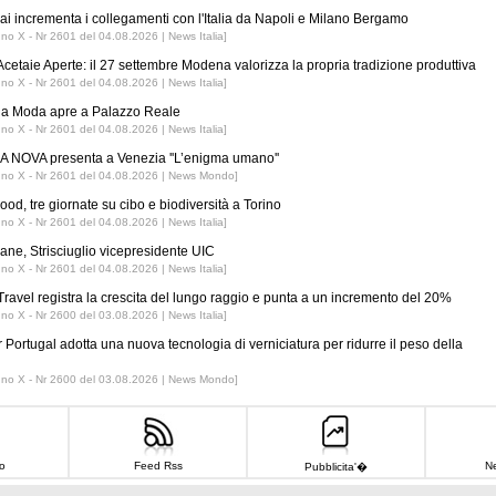
ai incrementa i collegamenti con l'Italia da Napoli e Milano Bergamo
nno X - Nr 2601 del 04.08.2026 | News Italia]
Acetaie Aperte: il 27 settembre Modena valorizza la propria tradizione produttiva
nno X - Nr 2601 del 04.08.2026 | News Italia]
 la Moda apre a Palazzo Reale
nno X - Nr 2601 del 04.08.2026 | News Italia]
 NOVA presenta a Venezia ''L’enigma umano''
nno X - Nr 2601 del 04.08.2026 | News Mondo]
ood, tre giornate su cibo e biodiversità a Torino
nno X - Nr 2601 del 04.08.2026 | News Italia]
iane, Strisciuglio vicepresidente UIC
nno X - Nr 2601 del 04.08.2026 | News Italia]
ravel registra la crescita del lungo raggio e punta a un incremento del 20%
nno X - Nr 2600 del 03.08.2026 | News Italia]
r Portugal adotta una nuova tecnologia di verniciatura per ridurre il peso della
nno X - Nr 2600 del 03.08.2026 | News Mondo]
o
Feed Rss
Ne
Pubblicita'�