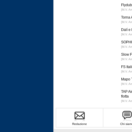
Flydub
[M.V. A
Torna 
[M.V. A
Dalí e
[M.V. A
SOPHIA
[M.V. A
Slow F
[M.V. A
FS Ital
[M.V. A
Mapo T
[M.V. A
TAP Ai
flotta
[M.V. A
Redazione
Chi siam