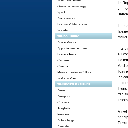
Scienza e Salute
La Reg
Gossip e personaggi
un mod
Sport
l'Inte
Associazioni
Editoria Pubblicazioni
La prop
Società
falesie
TEMPO LIBERO
storici
Arte e Mostre
Appuntamenti e Eventi
Tra le
e il c
Borse e Fiere
L'offe
Carriere
Verdic
Cinema
I dati
Musica, Teatro e Cultura
indica
In Primo Piano
increm
TRASPORTI E AZIENDE
Il tur
Aerei
tradiz
Aeroporti
Franci
Crociere
Traghetti
A live
Ferrovie
princi
Autonoleggio
Fermo 
Aziende