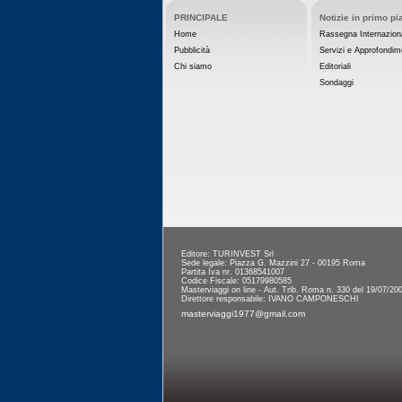
PRINCIPALE
Notizie in primo pi
Home
Rassegna Internazion
Pubblicità
Servizi e Approfondim
Chi siamo
Editoriali
Sondaggi
Editore: TURINVEST Srl
Sede legale: Piazza G. Mazzini 27 - 00195 Roma
Partita Iva nr. 01368541007
Codice Fiscale: 05179980585
Masterviaggi on line - Aut. Trib. Roma n. 330 del 19/07/20
Direttore responsabile: IVANO CAMPONESCHI
masterviaggi1977@gmail.com