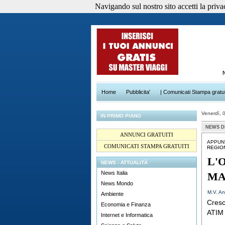
Navigando sul nostro sito accetti la privacy
Home
Pubblicita'
| Comunicati Stampa gratui
Venerdì, 
IN PRIMO PIANO
NEWS D
ANNUNCI GRATUITI
APPUN
COMUNICATI STAMPA GRATUITI
REGIO
L'
NEWS - ATTUALITÀ
News Italia
MA
News Mondo
M.V. An
Ambiente
Cresc
Economia e Finanza
ATIM 
Internet e Informatica