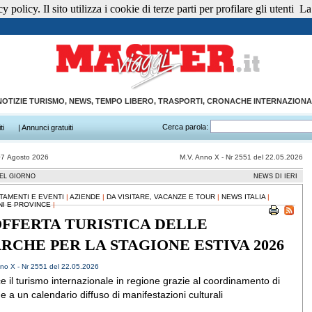
 policy. Il sito utilizza i cookie di terze parti per profilare gli utenti
La 
NOTIZIE TURISMO, NEWS, TEMPO LIBERO, TRASPORTI, CRONACHE INTERNAZIONA
Cerca parola:
ti
| Annunci gratuiti
07 Agosto 2026
M.V. Anno X - Nr 2551 del 22.05.2026
EL GIORNO
NEWS DI IERI
TAMENTI E EVENTI
|
AZIENDE
|
DA VISITARE, VACANZE E TOUR
|
NEWS ITALIA
|
NI E PROVINCE
|
OFFERTA TURISTICA DELLE
RCHE PER LA STAGIONE ESTIVA 2026
no X - Nr 2551 del 22.05.2026
e il turismo internazionale in regione grazie al coordinamento di
e a un calendario diffuso di manifestazioni culturali