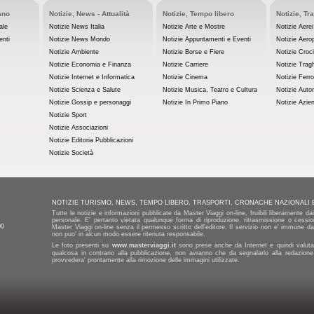
ano
Notizie, News - Attualità
Notizie, Tempo libero
Notizie, Tr
ale
Notizie News Italia
Notizie Arte e Mostre
Notizie Aerei
enti
Notizie News Mondo
Notizie Appuntamenti e Eventi
Notizie Aerop
Notizie Ambiente
Notizie Borse e Fiere
Notizie Croc
Notizie Economia e Finanza
Notizie Carriere
Notizie Tragh
Notizie Internet e Informatica
Notizie Cinema
Notizie Ferro
Notizie Scienza e Salute
Notizie Musica, Teatro e Cultura
Notizie Auto
Notizie Gossip e personaggi
Notizie In Primo Piano
Notizie Azie
Notizie Sport
Notizie Associazioni
Notizie Editoria Pubblicazioni
Notizie Società
NOTIZIE TURISMO, NEWS, TEMPO LIBERO, TRASPORTI, CRONACHE NAZIONALI 
Tutte le notizie e informazioni pubblicate da Master Viaggi on-line, fruibili liberamente d
personale. E' pertanto vietata qualunque forma di riproduzione, ritrasmissione o cession
00
Master Viaggi on-line senza il permesso scritto dell'editore. Il servizio non e' immune da 
non puo' in alcun modo essere ritenuta responsabile.
Le foto presenti su
www.masterviaggi.it
sono prese anche da Internet e quindi valutat
qualcosa in contrario alla pubblicazione, non avranno che da segnalarlo alla redazione
provvedera' prontamente alla rimozione delle immagini utilizzate.