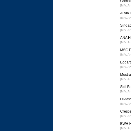
Grimal
[M.V. A
Al via
[M.V. A
Singap
[M.V. A
ANA HO
[M.V. A
MSC Po
[M.V. A
Edgard
[M.V. A
Mostra 
[M.V. A
Sidi B
[M.V. A
Divieto
[M.V. A
Cresce
[M.V. A
BWH Ho
[M.V. A