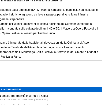
 Macerata si attesta sopra 1,6 milioni di presenze.
piegato dalla direttrice di ATIM, Marina Santucci, le manifestazioni culturali e
ocazioni storiche agiscono da leva strategica per diversificare i flussi e
gare la stagionalità.
gramma estivo include la ventiseiesima edizione del Summer Jamboree a
lia, incentrato sulla cultura degli anni '40 e '50, il Macerata Opera Festival e il
i Opera Festival a Pesaro per l'ambito lirico.
ndario è integrato dalle tradizionali rievocazioni della Quintana di Ascoli
 e della Cavalcata dell'Assunta a Fermo, a cui si affiancano eventi
poranei come il Montelago Celtic Festival a Serravalle del Chienti e l'Adriatic
Festival a Fano.
LE ALTRE NOTIZIE
 amplia l'operatività invernale a Olbia
nno X - Nr 2602 del 05.08.2026 | News Italia]