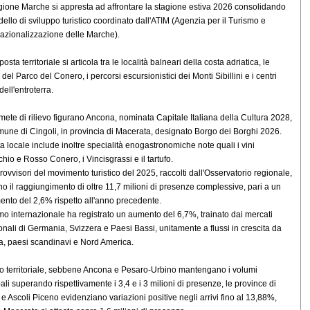
ione Marche si appresta ad affrontare la stagione estiva 2026 consolidando
ello di sviluppo turistico coordinato dall'ATIM (Agenzia per il Turismo e
rnazionalizzazione delle Marche).
osta territoriale si articola tra le località balneari della costa adriatica, le
 del Parco del Conero, i percorsi escursionistici dei Monti Sibillini e i centri
 dell'entroterra.
 mete di rilievo figurano Ancona, nominata Capitale Italiana della Cultura 2028,
omune di Cingoli, in provincia di Macerata, designato Borgo dei Borghi 2026.
rta locale include inoltre specialità enogastronomiche note quali i vini
chio e Rosso Conero, i Vincisgrassi e il tartufo.
 provvisori del movimento turistico del 2025, raccolti dall'Osservatorio regionale,
no il raggiungimento di oltre 11,7 milioni di presenze complessive, pari a un
ento del 2,6% rispetto all'anno precedente.
ismo internazionale ha registrato un aumento del 6,7%, trainato dai mercati
ionali di Germania, Svizzera e Paesi Bassi, unitamente a flussi in crescita da
a, paesi scandinavi e Nord America.
llo territoriale, sebbene Ancona e Pesaro-Urbino mantengano i volumi
pali superando rispettivamente i 3,4 e i 3 milioni di presenze, le province di
e Ascoli Piceno evidenziano variazioni positive negli arrivi fino al 13,88%,