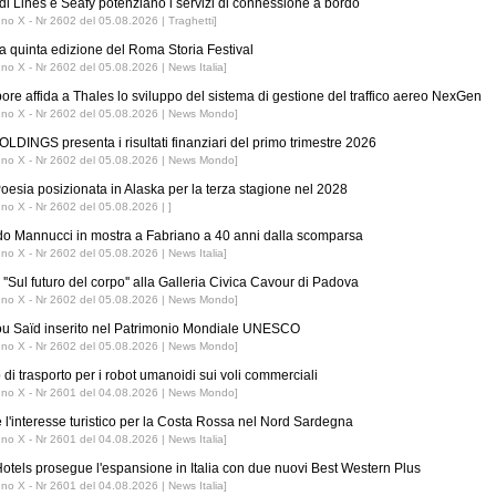
di Lines e Seafy potenziano i servizi di connessione a bordo
nno X - Nr 2602 del 05.08.2026 | Traghetti]
 la quinta edizione del Roma Storia Festival
nno X - Nr 2602 del 05.08.2026 | News Italia]
ore affida a Thales lo sviluppo del sistema di gestione del traffico aereo NexGen
nno X - Nr 2602 del 05.08.2026 | News Mondo]
LDINGS presenta i risultati finanziari del primo trimestre 2026
nno X - Nr 2602 del 05.08.2026 | News Mondo]
esia posizionata in Alaska per la terza stagione nel 2028
nno X - Nr 2602 del 05.08.2026 | ]
o Mannucci in mostra a Fabriano a 40 anni dalla scomparsa
nno X - Nr 2602 del 05.08.2026 | News Italia]
''Sul futuro del corpo'' alla Galleria Civica Cavour di Padova
nno X - Nr 2602 del 05.08.2026 | News Mondo]
ou Saïd inserito nel Patrimonio Mondiale UNESCO
nno X - Nr 2602 del 05.08.2026 | News Mondo]
 di trasporto per i robot umanoidi sui voli commerciali
nno X - Nr 2601 del 04.08.2026 | News Mondo]
 l'interesse turistico per la Costa Rossa nel Nord Sardegna
nno X - Nr 2601 del 04.08.2026 | News Italia]
tels prosegue l'espansione in Italia con due nuovi Best Western Plus
nno X - Nr 2601 del 04.08.2026 | News Italia]