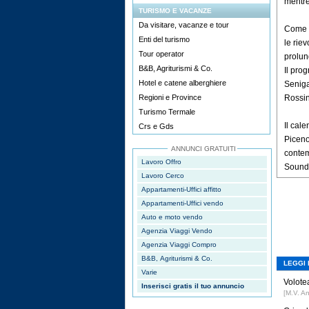
mentre
TURISMO E VACANZE
Da visitare, vacanze e tour
Come s
Enti del turismo
le riev
Tour operator
prolun
B&B, Agriturismi & Co.
Il pro
Hotel e catene alberghiere
Senigal
Regioni e Province
Rossin
Turismo Termale
Il cale
Crs e Gds
Piceno
ANNUNCI GRATUITI
contem
Lavoro Offro
Sound 
Lavoro Cerco
Appartamenti-Uffici affitto
Appartamenti-Uffici vendo
Auto e moto vendo
Agenzia Viaggi Vendo
Agenzia Viaggi Compro
B&B, Agriturismi & Co.
LEGGI 
Varie
Volotea
Inserisci gratis il tuo annuncio
[M.V. A