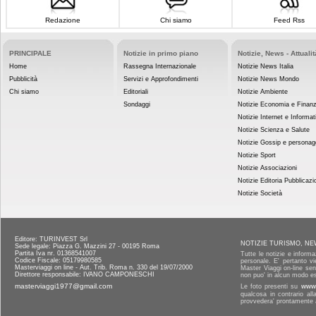
Redazione
Chi siamo
Feed Rss
PRINCIPALE
Notizie in primo piano
Notizie, News - Attualit
Home
Rassegna Internazionale
Notizie News Italia
Pubblicità
Servizi e Approfondimenti
Notizie News Mondo
Chi siamo
Editoriali
Notizie Ambiente
Sondaggi
Notizie Economia e Finan
Notizie Internet e Informat
Notizie Scienza e Salute
Notizie Gossip e personag
Notizie Sport
Notizie Associazioni
Notizie Editoria Pubblicazi
Notizie Società
Editore: TURINVEST Srl
NOTIZIE TURISMO, NE
Sede legale: Piazza G. Mazzini 27 - 00195 Roma
Partita Iva nr. 01368541007
Tutte le notizie e informa
Codice Fiscale: 05179980585
personale. E' pertanto vi
Masterviaggi on line - Aut. Trib. Roma n. 330 del 19/07/2000
Master Viaggi on-line senz
Direttore responsabile: IVANO CAMPONESCHI
non puo' in alcun modo es
masterviaggi1977@gmail.com
Le foto presenti su
www.
qualcosa in contrario al
provvedera' prontamente a