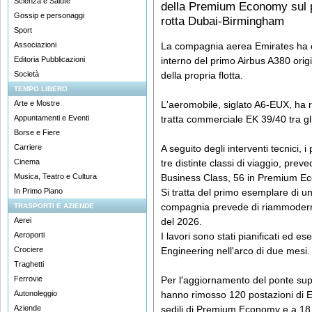
Scienza e Salute
della Premium Economy sul p
Gossip e personaggi
rotta Dubai-Birmingham
Sport
Associazioni
La compagnia aerea Emirates ha co
Editoria Pubblicazioni
interno del primo Airbus A380 orig
Società
della propria flotta.
TEMPO LIBERO
Arte e Mostre
L'aeromobile, siglato A6-EUX, ha ri
Appuntamenti e Eventi
tratta commerciale EK 39/40 tra gl
Borse e Fiere
Carriere
A seguito degli interventi tecnici, i 
Cinema
tre distinte classi di viaggio, prev
Musica, Teatro e Cultura
Business Class, 56 in Premium E
In Primo Piano
Si tratta del primo esemplare di un 
compagnia prevede di riammoderna
TRASPORTI E AZIENDE
Aerei
del 2026.
Aeroporti
I lavori sono stati pianificati ed e
Crociere
Engineering nell'arco di due mesi.
Traghetti
Ferrovie
Per l'aggiornamento del ponte supe
Autonoleggio
hanno rimosso 120 postazioni di 
Aziende
sedili di Premium Economy e a 18 