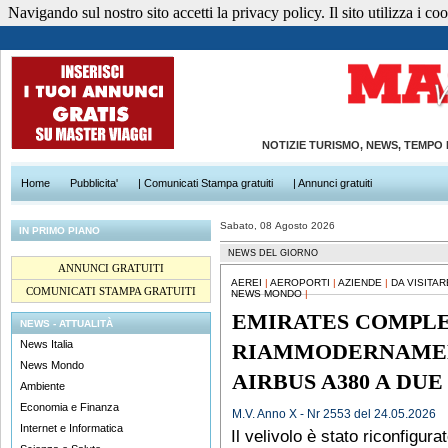
Navigando sul nostro sito accetti la privacy policy. Il sito utilizza i cook
NOTIZIE TURISMO, NEWS, TEMPO
Home
Pubblicita'
| Comunicati Stampa gratuiti
| Annunci gratuiti
Sabato, 08 Agosto 2026
IN PRIMO PIANO
NEWS DEL GIORNO
ANNUNCI GRATUITI
AEREI
|
AEROPORTI
|
AZIENDE
|
DA VISITA
COMUNICATI STAMPA GRATUITI
NEWS MONDO
|
EMIRATES COMPLE
NEWS - ATTUALITÀ
News Italia
RIAMMODERNAMEN
News Mondo
AIRBUS A380 A DUE
Ambiente
Economia e Finanza
M.V. Anno X - Nr 2553 del 24.05.2026
Internet e Informatica
Il velivolo è stato riconfigura