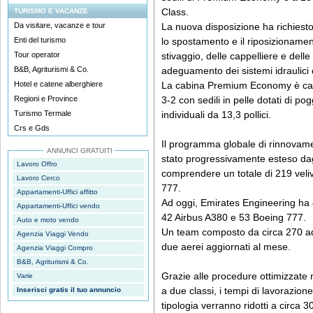
Class.
TURISMO E VACANZE
Da visitare, vacanze e tour
La nuova disposizione ha richiesto
Enti del turismo
lo spostamento e il riposizionament
Tour operator
stivaggio, delle cappelliere e delle 
B&B, Agriturismi & Co.
adeguamento dei sistemi idraulici e
Hotel e catene alberghiere
La cabina Premium Economy è cara
Regioni e Province
3-2 con sedili in pelle dotati di 
Turismo Termale
individuali da 13,3 pollici.
Crs e Gds
Il programma globale di rinnovamen
ANNUNCI GRATUITI
stato progressivamente esteso dagli
Lavoro Offro
comprendere un totale di 219 veliv
Lavoro Cerco
777.
Appartamenti-Uffici affitto
Ad oggi, Emirates Engineering ha co
Appartamenti-Uffici vendo
42 Airbus A380 e 53 Boeing 777.
Auto e moto vendo
Un team composto da circa 270 ad
Agenzia Viaggi Vendo
due aerei aggiornati al mese.
Agenzia Viaggi Compro
B&B, Agriturismi & Co.
Grazie alle procedure ottimizzate 
Varie
a due classi, i tempi di lavorazione 
Inserisci gratis il tuo annuncio
tipologia verranno ridotti a circa 3