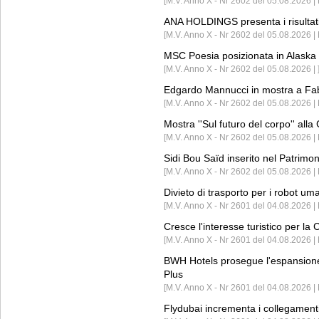
[M.V. Anno X - Nr 2602 del 05.08.2026 
ANA HOLDINGS presenta i risultati 
[M.V. Anno X - Nr 2602 del 05.08.2026 
MSC Poesia posizionata in Alaska 
[M.V. Anno X - Nr 2602 del 05.08.2026 | 
Edgardo Mannucci in mostra a Fab
[M.V. Anno X - Nr 2602 del 05.08.2026 | 
Mostra ''Sul futuro del corpo'' all
[M.V. Anno X - Nr 2602 del 05.08.2026 
Sidi Bou Saïd inserito nel Patri
[M.V. Anno X - Nr 2602 del 05.08.2026 
Divieto di trasporto per i robot um
[M.V. Anno X - Nr 2601 del 04.08.2026 
Cresce l'interesse turistico per l
[M.V. Anno X - Nr 2601 del 04.08.2026 | 
BWH Hotels prosegue l'espansione 
Plus
[M.V. Anno X - Nr 2601 del 04.08.2026 | 
Flydubai incrementa i collegamenti