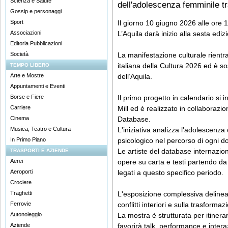
Scienza e Salute
dell'adolescenza femminile tr
Gossip e personaggi
Sport
Il giorno 10 giugno 2026 alle ore
Associazioni
L’Aquila darà inizio alla sesta edi
Editoria Pubblicazioni
Società
La manifestazione culturale rientr
italiana della Cultura 2026 ed è
TEMPO LIBERO
Arte e Mostre
dell’Aquila.
Appuntamenti e Eventi
Borse e Fiere
Il primo progetto in calendario si 
Carriere
Mill ed è realizzato in collaborazi
Cinema
Database.
Musica, Teatro e Cultura
L'iniziativa analizza l'adolescenz
In Primo Piano
psicologico nel percorso di ogni d
Le artiste del database internazion
TRASPORTI E AZIENDE
Aerei
opere su carta e testi partendo da 
Aeroporti
legati a questo specifico periodo.
Crociere
Traghetti
L'esposizione complessiva delinea 
Ferrovie
conflitti interiori e sulla trasforma
Autonoleggio
La mostra è strutturata per itinerar
Aziende
favorirà talk, performance e interaz