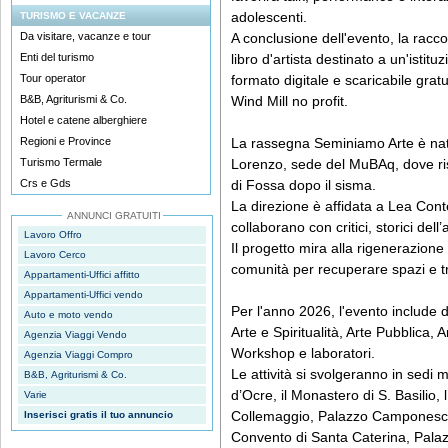
adolescenti.
TURISMO E VACANZE
Da visitare, vacanze e tour
A conclusione dell'evento, la raccol
Enti del turismo
libro d'artista destinato a un'isti
Tour operator
formato digitale e scaricabile grat
B&B, Agriturismi & Co.
Wind Mill no profit.
Hotel e catene alberghiere
Regioni e Province
La rassegna Seminiamo Arte è nata
Turismo Termale
Lorenzo, sede del MuBAq, dove risie
Crs e Gds
di Fossa dopo il sisma.
La direzione è affidata a Lea Conte
ANNUNCI GRATUITI
collaborano con critici, storici dell’
Lavoro Offro
Il progetto mira alla rigenerazione
Lavoro Cerco
comunità per recuperare spazi e tra
Appartamenti-Uffici affitto
Appartamenti-Uffici vendo
Per l'anno 2026, l'evento include di
Auto e moto vendo
Arte e Spiritualità, Arte Pubblica, 
Agenzia Viaggi Vendo
Workshop e laboratori.
Agenzia Viaggi Compro
Le attività si svolgeranno in sedi m
B&B, Agriturismi & Co.
d’Ocre, il Monastero di S. Basilio, 
Varie
Collemaggio, Palazzo Camponeschi
Inserisci gratis il tuo annuncio
Convento di Santa Caterina, Palazz