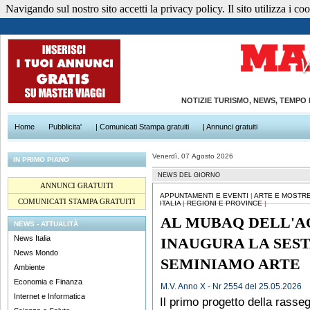
Navigando sul nostro sito accetti la privacy policy. Il sito utilizza i cook
NOTIZIE TURISMO, NEWS, TEMPO
Home
Pubblicita'
| Comunicati Stampa gratuiti
| Annunci gratuiti
Venerdì, 07 Agosto 2026
IN PRIMO PIANO
NEWS DEL GIORNO
ANNUNCI GRATUITI
APPUNTAMENTI E EVENTI
|
ARTE E MOSTR
COMUNICATI STAMPA GRATUITI
ITALIA
|
REGIONI E PROVINCE
|
AL MUBAQ DELL'AQ
NEWS - ATTUALITÀ
News Italia
INAUGURA LA SEST
News Mondo
SEMINIAMO ARTE
Ambiente
Economia e Finanza
M.V. Anno X - Nr 2554 del 25.05.2026
Internet e Informatica
Il primo progetto della rasse