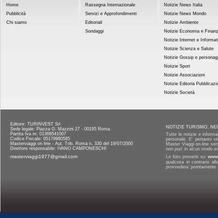
Home
Rassegna Internazionale
Notizie News Italia
Pubblicità
Servizi e Approfondimenti
Notizie News Mondo
Chi siamo
Editoriali
Notizie Ambiente
Sondaggi
Notizie Economia e Finan
Notizie Internet e Informat
Notizie Scienza e Salute
Notizie Gossip e personag
Notizie Sport
Notizie Associazioni
Notizie Editoria Pubblicazi
Notizie Società
Editore: TURINVEST Srl
NOTIZIE TURISMO, NE
Sede legale: Piazza G. Mazzini 27 - 00195 Roma
Partita Iva nr. 01368541007
Tutte le notizie e informa
Codice Fiscale: 05179980585
personale. E' pertanto vi
Masterviaggi on line - Aut. Trib. Roma n. 330 del 19/07/2000
Master Viaggi on-line senz
Direttore responsabile: IVANO CAMPONESCHI
non puo' in alcun modo es
masterviaggi1977@gmail.com
Le foto presenti su
www.
qualcosa in contrario al
provvedera' prontamente a