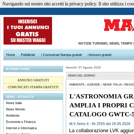
Navigando sul nostro sito accetti la privacy policy. Il sito utilizza i cook
NOTIZIE TURISMO, NEWS, TEMPO
Home
Pubblicita'
| Comunicati Stampa gratuiti
| Annunci gratuiti
Venerdì, 07 Agosto 2026
IN PRIMO PIANO
NEWS DEL GIORNO
ANNUNCI GRATUITI
AMBIENTE
|
AZIENDE
|
NEWS ITALIA
|
REGIO
COMUNICATI STAMPA GRATUITI
L'ASTRONOMIA GR
NEWS - ATTUALITÀ
News Italia
AMPLIA I PROPRI C
News Mondo
CATALOGO GWTC-
Ambiente
Economia e Finanza
M.V. Anno X - Nr 2555 del 26.05.2026
Internet e Informatica
La collaborazione LVK aggiung