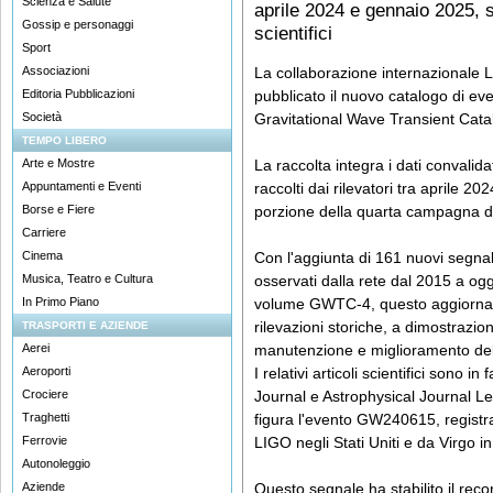
Scienza e Salute
aprile 2024 e gennaio 2025, s
Gossip e personaggi
scientifici
Sport
Associazioni
La collaborazione internazional
Editoria Pubblicazioni
pubblicato il nuovo catalogo di ev
Società
Gravitational Wave Transient Cat
TEMPO LIBERO
Arte e Mostre
La raccolta integra i dati convalidat
Appuntamenti e Eventi
raccolti dai rilevatori tra aprile 2
Borse e Fiere
porzione della quarta campagna d
Carriere
Cinema
Con l'aggiunta di 161 nuovi segnal
Musica, Teatro e Cultura
osservati dalla rete dal 2015 a og
In Primo Piano
volume GWTC-4, questo aggiorname
rilevazioni storiche, a dimostrazion
TRASPORTI E AZIENDE
Aerei
manutenzione e miglioramento della
Aeroporti
I relativi articoli scientifici sono in
Crociere
Journal e Astrophysical Journal Lett
Traghetti
figura l'evento GW240615, registra
Ferrovie
LIGO negli Stati Uniti e da Virgo i
Autonoleggio
Aziende
Questo segnale ha stabilito il reco