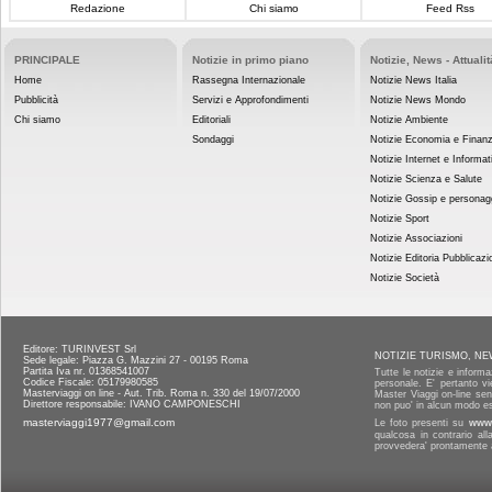
Redazione
Chi siamo
Feed Rss
PRINCIPALE
Notizie in primo piano
Notizie, News - Attualit
Home
Rassegna Internazionale
Notizie News Italia
Pubblicità
Servizi e Approfondimenti
Notizie News Mondo
Chi siamo
Editoriali
Notizie Ambiente
Sondaggi
Notizie Economia e Finan
Notizie Internet e Informat
Notizie Scienza e Salute
Notizie Gossip e personag
Notizie Sport
Notizie Associazioni
Notizie Editoria Pubblicazi
Notizie Società
Editore: TURINVEST Srl
NOTIZIE TURISMO, NE
Sede legale: Piazza G. Mazzini 27 - 00195 Roma
Partita Iva nr. 01368541007
Tutte le notizie e informa
Codice Fiscale: 05179980585
personale. E' pertanto vi
Masterviaggi on line - Aut. Trib. Roma n. 330 del 19/07/2000
Master Viaggi on-line senz
Direttore responsabile: IVANO CAMPONESCHI
non puo' in alcun modo es
masterviaggi1977@gmail.com
Le foto presenti su
www.
qualcosa in contrario al
provvedera' prontamente a