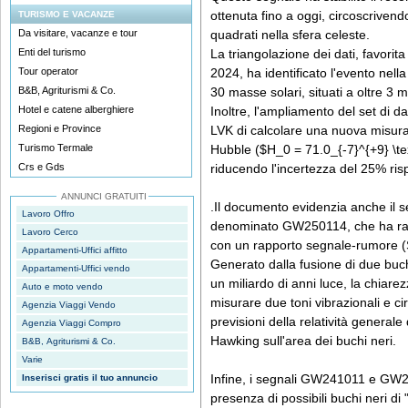
ottenuta fino a oggi, circoscrivend
TURISMO E VACANZE
Da visitare, vacanze e tour
quadrati nella sfera celeste.
Enti del turismo
La triangolazione dei dati, favorita d
Tour operator
2024, ha identificato l'evento nella
B&B, Agriturismi & Co.
30 masse solari, situati a oltre 3 mi
Hotel e catene alberghiere
Inoltre, l'ampliamento del set di da
Regioni e Province
LVK di calcolare una nuova misura
Turismo Termale
Hubble ($H_0 = 71.0_{-7}^{+9} \tex
Crs e Gds
riducendo l'incertezza del 25% ris
ANNUNCI GRATUITI
.Il documento evidenzia anche il se
Lavoro Offro
denominato GW250114, che ha ragg
Lavoro Cerco
con un rapporto segnale-rumore (
Appartamenti-Uffici affitto
Generato dalla fusione di due buch
Appartamenti-Uffici vendo
un miliardo di anni luce, la chiar
Auto e moto vendo
misurare due toni vibrazionali e c
Agenzia Viaggi Vendo
previsioni della relatività generale
Agenzia Viaggi Compro
Hawking sull'area dei buchi neri.
B&B, Agriturismi & Co.
Varie
Infine, i segnali GW241011 e GW241
Inserisci gratis il tuo annuncio
presenza di possibili buchi neri d