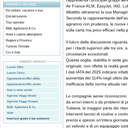
rappresenta i principali gruppi aer
TURISMO E VACANZE
Air France-KLM, EasyJet, IAG, Luf
Da visitare, vacanze e tour
dibattito attraverso la sua Managi
Enti del turismo
Secondo la rappresentante dell'ass
Tour operator
agiranno con prudenza, le nuove r
B&B, Agriturismi & Co.
sulla carta ma poco efficaci nella p
Hotel e catene alberghiere
Regioni e Province
Il fulcro della discussione riguarda
Turismo Termale
per i ritardi superiori alle tre or
Crs e Gds
circostanze eccezionali.
Questa soglia, stabilita in sede gi
ANNUNCI GRATUITI
originale, non riflette la realtà gest
Lavoro Offro
I dati IATA del 2025 indicano infatti
Lavoro Cerco
aumentati del 114% negli ultimi di
Appartamenti-Uffici affitto
inefficacia della norma attuale nel r
Appartamenti-Uffici vendo
Auto e moto vendo
Le compagnie aeree riconoscono la 
Agenzia Viaggi Vendo
Agenzia Viaggi Compro
da errori interni o da problemi di 
B&B, Agriturismi & Co.
Tuttavia, la maggior parte dei ritard
Varie
Interventi tecnici di routine o cont
Inserisci gratis il tuo annuncio
precisi e spesso un'intera giornata 
un velivolo e di un equipaggio sosti