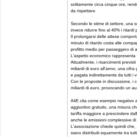
solitamente circa cinque ore, rend
da rispettare.
Secondo le stime di settore, una so
invece ridurre fino al 40% i ritardi 
Il prolungarsi delle attese comport
minuto di ritardo costa alle compa
profitto medio per passeggero di 
L'aspetto economico rappresenta un
Attualmente, i risarcimenti previst
miliardi di euro all'anno, una cifra 
e pagata indirettamente da tutti i v
Con le proposte in discussione, i co
miliardi di euro, provocando un aum
A4E cita come esempio negativo an
aggiuntivo gratuito, una misura ch
tariffa maggiore a prescindere da
anche le emissioni complessive d
L'associazione chiede quindi che, i
siano distribuiti equamente tra tutti 