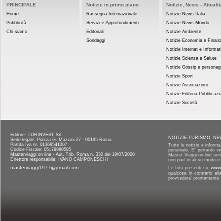
PRINCIPALE
Notizie in primo piano
Notizie, News - Attualit
Home
Rassegna Internazionale
Notizie News Italia
Pubblicità
Servizi e Approfondimenti
Notizie News Mondo
Chi siamo
Editoriali
Notizie Ambiente
Sondaggi
Notizie Economia e Finan
Notizie Internet e Informat
Notizie Scienza e Salute
Notizie Gossip e personag
Notizie Sport
Notizie Associazioni
Notizie Editoria Pubblicazi
Notizie Società
Editore: TURINVEST Srl
NOTIZIE TURISMO, NE
Sede legale: Piazza G. Mazzini 27 - 00195 Roma
Partita Iva nr. 01368541007
Tutte le notizie e informa
Codice Fiscale: 05179980585
personale. E' pertanto vi
Masterviaggi on line - Aut. Trib. Roma n. 330 del 19/07/2000
Master Viaggi on-line senz
Direttore responsabile: IVANO CAMPONESCHI
non puo' in alcun modo es
masterviaggi1977@gmail.com
Le foto presenti su
www.
qualcosa in contrario al
provvedera' prontamente a