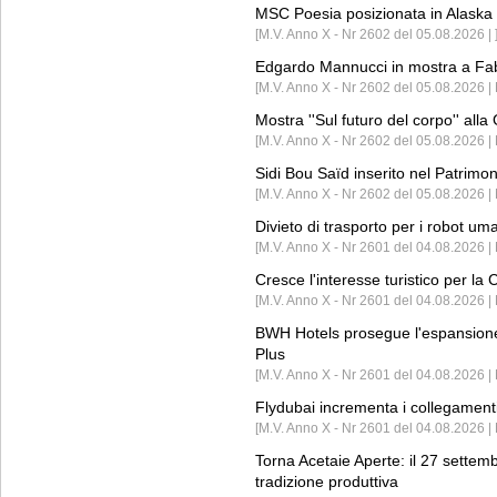
MSC Poesia posizionata in Alaska 
[M.V. Anno X - Nr 2602 del 05.08.2026 | 
Edgardo Mannucci in mostra a Fab
[M.V. Anno X - Nr 2602 del 05.08.2026 | 
Mostra ''Sul futuro del corpo'' all
[M.V. Anno X - Nr 2602 del 05.08.2026 
Sidi Bou Saïd inserito nel Patri
[M.V. Anno X - Nr 2602 del 05.08.2026 
Divieto di trasporto per i robot um
[M.V. Anno X - Nr 2601 del 04.08.2026 
Cresce l'interesse turistico per l
[M.V. Anno X - Nr 2601 del 04.08.2026 | 
BWH Hotels prosegue l'espansione 
Plus
[M.V. Anno X - Nr 2601 del 04.08.2026 | 
Flydubai incrementa i collegamenti
[M.V. Anno X - Nr 2601 del 04.08.2026 | 
Torna Acetaie Aperte: il 27 settem
tradizione produttiva