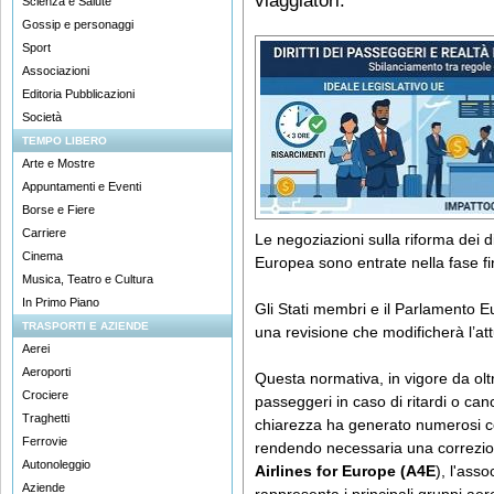
viaggiatori.
Scienza e Salute
Gossip e personaggi
Sport
Associazioni
Editoria Pubblicazioni
Società
TEMPO LIBERO
Arte e Mostre
Appuntamenti e Eventi
Borse e Fiere
Carriere
Le negoziazioni sulla riforma dei di
Cinema
Europea sono entrate nella fase fi
Musica, Teatro e Cultura
In Primo Piano
Gli Stati membri e il Parlamento E
TRASPORTI E AZIENDE
una revisione che modificherà l’a
Aerei
Aeroporti
Questa normativa, in vigore da oltre
Crociere
passeggeri in caso di ritardi o ca
Traghetti
chiarezza ha generato numerosi co
Ferrovie
rendendo necessaria una correzio
Autonoleggio
Airlines for Europe (A4E
), l'ass
Aziende