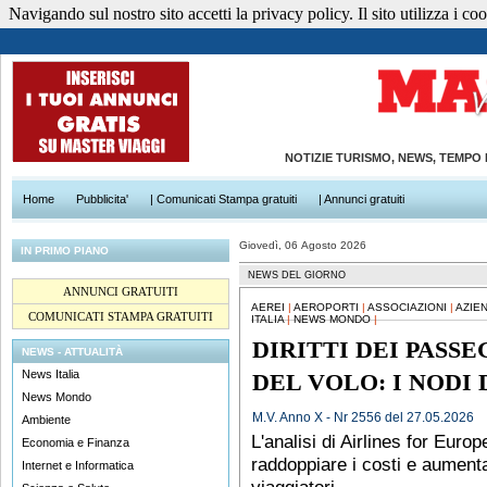
Navigando sul nostro sito accetti la privacy policy. Il sito utilizza i cook
NOTIZIE TURISMO, NEWS, TEMPO
Home
Pubblicita'
| Comunicati Stampa gratuiti
| Annunci gratuiti
Giovedì, 06 Agosto 2026
IN PRIMO PIANO
NEWS DEL GIORNO
ANNUNCI GRATUITI
AEREI
|
AEROPORTI
|
ASSOCIAZIONI
|
AZIE
COMUNICATI STAMPA GRATUITI
ITALIA
|
NEWS MONDO
|
DIRITTI DEI PASS
NEWS - ATTUALITÀ
News Italia
DEL VOLO: I NODI
News Mondo
M.V. Anno X - Nr 2556 del 27.05.2026
Ambiente
L'analisi di Airlines for Euro
Economia e Finanza
raddoppiare i costi e aumentar
Internet e Informatica