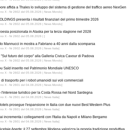
ore affida a Thales lo sviluppo del sistema di gestione del traffico aereo NexGen
nno X - Nr 2602 del 05.08.2026 | News Mondo]
LDINGS presenta i risultati finanziari del primo trimestre 2026
nno X - Nr 2602 del 05.08.2026 | News Mondo]
esia posizionata in Alaska per la terza stagione nel 2028
nno X - Nr 2602 del 05.08.2026 | ]
o Mannucci in mostra a Fabriano a 40 anni dalla scomparsa
nno X - Nr 2602 del 05.08.2026 | News Italia]
''Sul futuro del corpo'' alla Galleria Civica Cavour di Padova
nno X - Nr 2602 del 05.08.2026 | News Mondo]
ou Saïd inserito nel Patrimonio Mondiale UNESCO
nno X - Nr 2602 del 05.08.2026 | News Mondo]
 di trasporto per i robot umanoidi sui voli commerciali
nno X - Nr 2601 del 04.08.2026 | News Mondo]
 l'interesse turistico per la Costa Rossa nel Nord Sardegna
nno X - Nr 2601 del 04.08.2026 | News Italia]
tels prosegue l'espansione in Italia con due nuovi Best Western Plus
nno X - Nr 2601 del 04.08.2026 | News Italia]
ai incrementa i collegamenti con l'Italia da Napoli e Milano Bergamo
nno X - Nr 2601 del 04.08.2026 | News Italia]
Acetaie Aperte: il 27 settembre Modena valorizza la propria tradizione produttiva