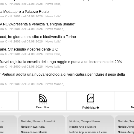
nno X - Nr 2601 del 04.08.2026 | News Italia]
 la Moda apre a Palazzo Reale
nno X - Nr 2601 del 04.08.2026 | News Italia]
 NOVA presenta a Venezia ''L’enigma umano''
nno X - Nr 2601 del 04.08.2026 | News Mondo]
ood, tre giornate su cibo e biodiversità a Torino
nno X - Nr 2601 del 04.08.2026 | News Italia]
iane, Strisciuglio vicepresidente UIC
nno X - Nr 2601 del 04.08.2026 | News Italia]
ravel registra la crescita del lungo raggio e punta a un incremento del 20%
nno X - Nr 2600 del 03.08.2026 | News Italia]
r Portugal adotta una nuova tecnologia di verniciatura per ridurre il peso della
nno X - Nr 2600 del 03.08.2026 | News Mondo]
o
Feed Rss
Ne
Pubblicita'�
ano
Notizie, News - Attualità
Notizie, Tempo libero
Notizie, Tr
ale
Notizie News Italia
Notizie Arte e Mostre
Notizie Aerei
enti
Notizie News Mondo
Notizie Appuntamenti e Eventi
Notizie Aerop