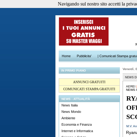
Navigando sul nostro sito accetti la privacy
Home
Pubblicita'
| Comunicati Stampa gratui
Venerdì, 
IN PRIMO PIANO
NEWS D
ANNUNCI GRATUITI
AEREI
COMUNICATI STAMPA GRATUITI
NEWS I
RY
NEWS - ATTUALITÀ
News Italia
OF
News Mondo
SC
Ambiente
Economia e Finanza
M.V. An
Internet e Informatica
Ryana