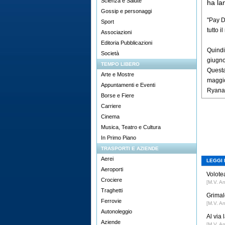
Scienza e Salute
ha lan
Gossip e personaggi
''Pay 
Sport
tutto 
Associazioni
Editoria Pubblicazioni
Quindi
Società
giugn
TEMPO LIBERO
Questa
Arte e Mostre
maggio
Appuntamenti e Eventi
Ryanair
Borse e Fiere
Carriere
Cinema
Musica, Teatro e Cultura
In Primo Piano
TRASPORTI E AZIENDE
Aerei
LEGGI 
Aeroporti
Volotea
Crociere
[M.V. A
Traghetti
Grimal
Ferrovie
[M.V. A
Autonoleggio
Al via
Aziende
[M.V. A