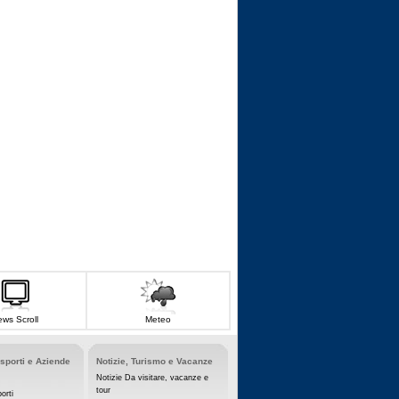
ws Scroll
Meteo
asporti e Aziende
Notizie, Turismo e Vacanze
Notizie Da visitare, vacanze e
tour
orti