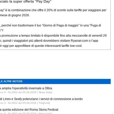
ciato la super offerta ''Pay Day''
Day'' è la combinazione che offre il 20% di sconto sulle tariffe per viaggiare per
il mese di giugno 2026.
, perché non trasformare il tuo “Giorno di Paga di maggio” in una “Fuga di
o”?
 promozione a tempo limitato è disponibile fino alla mezzanotte di venerdì 29
, quindi i viaggiatori più attenti dovrebbero visitare Ryanair.com o l’app
 oggi per approfittare di queste interessanti tariffe low-cost.
LE ALTRE NOTIZIE
 amplia l'operatività invernale a Olbia
nno X - Nr 2602 del 05.08.2026 | News Italia]
di Lines e Seafy potenziano i servizi di connessione a bordo
nno X - Nr 2602 del 05.08.2026 | Traghetti]
 la quinta edizione del Roma Storia Festival
nno X - Nr 2602 del 05.08.2026 | News Italia]