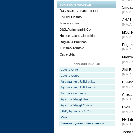
TURISMO E VACANZE
Singap
Da visitare, vacanze e tour
[M.V. A
Enti del turismo
ANA HO
Tour operator
[M.V. A
B&B, Agriturismi & Co.
MSC Po
Hotel e catene alberghiere
[M.V. A
Regioni e Province
Edgard
Turismo Termale
[M.V. A
Crs e Gds
Mostra 
[M.V. A
ANNUNCI GRATUITI
Sidi B
Lavoro Offro
[M.V. A
Lavoro Cerco
Appartamenti-Uffici affitto
Divieto
[M.V. A
Appartamenti-Uffici vendo
Auto e moto vendo
Cresce
Agenzia Viaggi Vendo
[M.V. A
Agenzia Viaggi Compro
BWH Ho
B&B, Agriturismi & Co.
[M.V. A
Varie
Flydub
Inserisci gratis il tuo annuncio
[M.V. A
Torna 