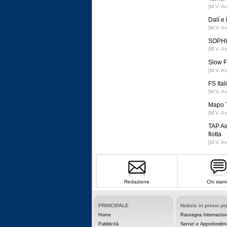
[M.V. A
Dalí e
[M.V. A
SOPHIA
[M.V. A
Slow F
[M.V. A
FS Ital
[M.V. A
Mapo T
[M.V. A
TAP Ai
flotta
[M.V. A
Redazione
Chi siam
PRINCIPALE
Notizie in primo pi
Home
Rassegna Internazion
Pubblicità
Servizi e Approfondim