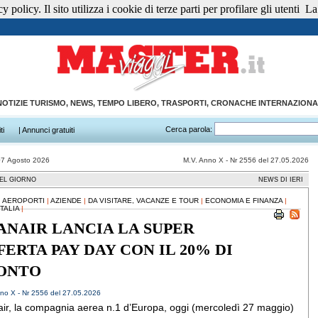
 policy. Il sito utilizza i cookie di terze parti per profilare gli utenti
La 
NOTIZIE TURISMO, NEWS, TEMPO LIBERO, TRASPORTI, CRONACHE INTERNAZIONA
Cerca parola:
ti
| Annunci gratuiti
07 Agosto 2026
M.V. Anno X - Nr 2556 del 27.05.2026
EL GIORNO
NEWS DI IERI
|
AEROPORTI
|
AZIENDE
|
DA VISITARE, VACANZE E TOUR
|
ECONOMIA E FINANZA
|
TALIA
|
ANAIR LANCIA LA SUPER
FERTA PAY DAY CON IL 20% DI
ONTO
no X - Nr 2556 del 27.05.2026
ir, la compagnia aerea n.1 d’Europa, oggi (mercoledì 27 maggio)