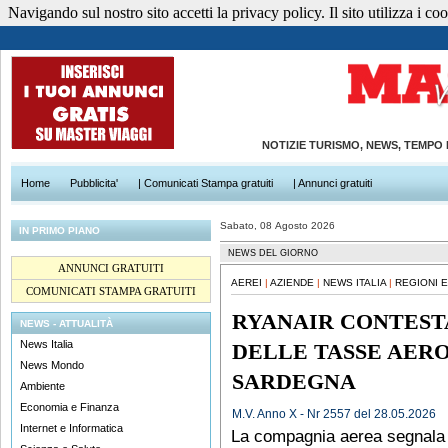
Navigando sul nostro sito accetti la privacy policy. Il sito utilizza i cook
NOTIZIE TURISMO, NEWS, TEMPO
Home
Pubblicita'
| Comunicati Stampa gratuiti
| Annunci gratuiti
Sabato, 08 Agosto 2026
IN PRIMO PIANO
NEWS DEL GIORNO
ANNUNCI GRATUITI
AEREI
|
AZIENDE
|
NEWS ITALIA
|
REGIONI 
COMUNICATI STAMPA GRATUITI
RYANAIR CONTEST
NEWS - ATTUALITÀ
News Italia
DELLE TASSE AER
News Mondo
SARDEGNA
Ambiente
Economia e Finanza
M.V. Anno X - Nr 2557 del 28.05.2026
Internet e Informatica
La compagnia aerea segnala il