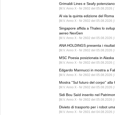
Grimaldi Lines e Seafy potenziano 
[M.V. Anno X - Nr 2602 del 05.08.2026 | 
Al via la quinta edizione del Roma 
[M.V. Anno X - Nr 2602 del 05.08.2026 | 
Singapore affida a Thales lo svilup
aereo NexGen
[M.V. Anno X - Nr 2602 del 05.08.2026 
ANA HOLDINGS presenta i risultati 
[M.V. Anno X - Nr 2602 del 05.08.2026 
MSC Poesia posizionata in Alaska 
[M.V. Anno X - Nr 2602 del 05.08.2026 | 
Edgardo Mannucci in mostra a Fab
[M.V. Anno X - Nr 2602 del 05.08.2026 | 
Mostra ''Sul futuro del corpo'' all
[M.V. Anno X - Nr 2602 del 05.08.2026 
Sidi Bou Saïd inserito nel Patri
[M.V. Anno X - Nr 2602 del 05.08.2026 
Divieto di trasporto per i robot um
[M.V. Anno X - Nr 2601 del 04.08.2026 