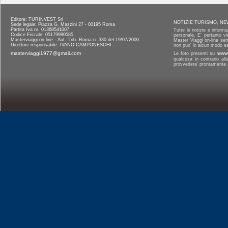
Editore: TURINVEST Srl
NOTIZIE TURISMO, NE
Sede legale: Piazza G. Mazzini 27 - 00195 Roma
Partita Iva nr. 01368541007
Tutte le notizie e informa
Codice Fiscale: 05179980585
personale. E' pertanto vi
Masterviaggi on line - Aut. Trib. Roma n. 330 del 19/07/2000
Master Viaggi on-line senz
Direttore responsabile: IVANO CAMPONESCHI
non puo' in alcun modo es
masterviaggi1977@gmail.com
Le foto presenti su
www.
qualcosa in contrario al
provvedera' prontamente a