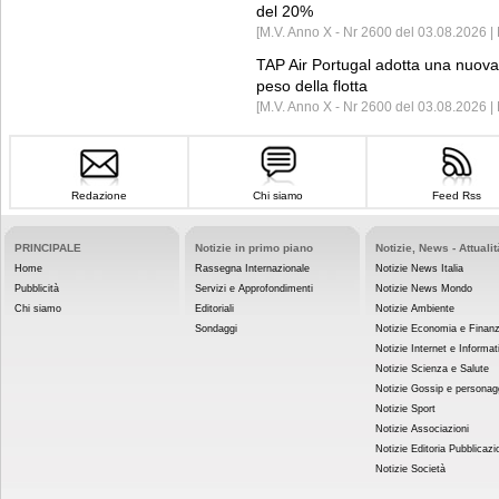
del 20%
[M.V. Anno X - Nr 2600 del 03.08.2026 | 
TAP Air Portugal adotta una nuova t
peso della flotta
[M.V. Anno X - Nr 2600 del 03.08.2026 
Redazione
Chi siamo
Feed Rss
PRINCIPALE
Notizie in primo piano
Notizie, News - Attualit
Home
Rassegna Internazionale
Notizie News Italia
Pubblicità
Servizi e Approfondimenti
Notizie News Mondo
Chi siamo
Editoriali
Notizie Ambiente
Sondaggi
Notizie Economia e Finan
Notizie Internet e Informat
Notizie Scienza e Salute
Notizie Gossip e personag
Notizie Sport
Notizie Associazioni
Notizie Editoria Pubblicazi
Notizie Società