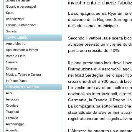
Scienza e Salute
investimento e chiede l'aboli
Gossip e personaggi
Sport
La compagnia aerea Ryanair ha es
Associazioni
decisione della Regione Sardegna 
Editoria Pubblicazioni
dell'addizionale municipale.
Società
Secondo il vettore, tale scelta bl
TEMPO LIBERO
Arte e Mostre
avrebbe previsto un incremento di o
Appuntamenti e Eventi
pari a una crescita del 40%.
Borse e Fiere
Carriere
Il piano presentato includeva l'inve
Cinema
l'introduzione di 4 aeromobili aggi
Musica, Teatro e Cultura
nel Nord Sardegna, nello specific
In Primo Piano
creazione di oltre 900 posti di lavor
L'investimento avrebbe inoltre cons
TRASPORTI E AZIENDE
Aerei
nazionali sia internazionali, dirett
Aeroporti
Germania, la Francia, il Regno Unit
Crociere
La compagnia ha sottolineato che l
Traghetti
stata attuata da altre amministrazi
Ferrovie
registrato incrementi significativi n
Autonoleggio
Aziende
L'Abruzzo ha ottenuto un aumento d