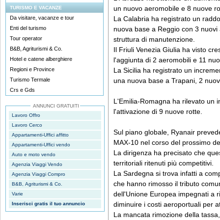
un nuovo aeromobile e 8 nuove ro
TURISMO E VACANZE
Da visitare, vacanze e tour
La Calabria ha registrato un radd
Enti del turismo
nuova base a Reggio con 3 nuovi 
Tour operator
struttura di manutenzione.
B&B, Agriturismi & Co.
Il Friuli Venezia Giulia ha visto cr
Hotel e catene alberghiere
l'aggiunta di 2 aeromobili e 11 nuo
Regioni e Province
La Sicilia ha registrato un increme
Turismo Termale
una nuova base a Trapani, 2 nuovi
Crs e Gds
L'Emilia-Romagna ha rilevato un i
ANNUNCI GRATUITI
l'attivazione di 9 nuove rotte.
Lavoro Offro
Lavoro Cerco
Sul piano globale, Ryanair preved
Appartamenti-Uffici affitto
MAX-10 nel corso del prossimo de
Appartamenti-Uffici vendo
La dirigenza ha precisato che ques
Auto e moto vendo
territoriali ritenuti più competitivi.
Agenzia Viaggi Vendo
La Sardegna si trova infatti a comp
Agenzia Viaggi Compro
che hanno rimosso il tributo comu
B&B, Agriturismi & Co.
dell'Unione Europea impegnati a ri
Varie
diminuire i costi aeroportuali per at
Inserisci gratis il tuo annuncio
La mancata rimozione della tassa, 