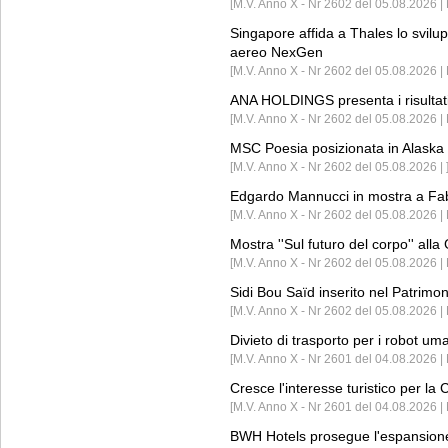
[M.V. Anno X - Nr 2602 del 05.08.2026 | 
Singapore affida a Thales lo svilup
aereo NexGen
[M.V. Anno X - Nr 2602 del 05.08.2026 
ANA HOLDINGS presenta i risultati 
[M.V. Anno X - Nr 2602 del 05.08.2026 
MSC Poesia posizionata in Alaska 
[M.V. Anno X - Nr 2602 del 05.08.2026 | 
Edgardo Mannucci in mostra a Fab
[M.V. Anno X - Nr 2602 del 05.08.2026 | 
Mostra ''Sul futuro del corpo'' all
[M.V. Anno X - Nr 2602 del 05.08.2026 
Sidi Bou Saïd inserito nel Patri
[M.V. Anno X - Nr 2602 del 05.08.2026 
Divieto di trasporto per i robot um
[M.V. Anno X - Nr 2601 del 04.08.2026 
Cresce l'interesse turistico per l
[M.V. Anno X - Nr 2601 del 04.08.2026 | 
BWH Hotels prosegue l'espansione 