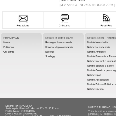
peso della flotta
[M.V. Anno X - Nr 2600 del 03.08.2026 
Redazione
Chi siamo
Feed Rss
PRINCIPALE
Notizie in primo piano
Notizie, News - Attualit
Home
Rassegna Internazionale
Notizie News Italia
Pubblicità
Servizi e Approfondimenti
Notizie News Mondo
Chi siamo
Editoriali
Notizie Ambiente
Sondaggi
Notizie Economia e Finan
Notizie Internet e Informat
Notizie Scienza e Salute
Notizie Gossip e personag
Notizie Sport
Notizie Associazioni
Notizie Editoria Pubblicazi
Notizie Società
Editore: TURINVEST Srl
NOTIZIE TURISMO, NE
Sede legale: Piazza G. Mazzini 27 - 00195 Roma
Partita Iva nr. 01368541007
Tutte le notizie e informa
Codice Fiscale: 05179980585
personale. E' pertanto vi