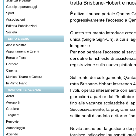
Scienza e Salute
tratta Brisbane-Hobart e nuov
Gossip e personaggi
Sport
È attivo il nuovo portale Qantas G
Associazioni
progressivamente l'accesso a Qa
Editoria Pubblicazioni
Società
Questo strumento introduce credenz
unica (Single Sign-On), a cui si ag
TEMPO LIBERO
Arte e Mostre
le agenzie.
Appuntamenti e Eventi
Per non perdere l'accesso ai servizi
Borse e Fiere
dei dati e le richieste di assisten
Carriere
registrazione sulla nuova piattafo
Cinema
Musica, Teatro e Cultura
Sul fronte dei collegamenti, Qanta
In Primo Piano
rotta Brisbane-Hobart inserendo 40
I voli, operati interamente con ae
TRASPORTI E AZIENDE
Aerei
giornalieri a partire dal 25 otto
Aeroporti
fino alle vacanze scolastiche di ap
Crociere
Successivamente, la programmazi
Traghetti
settimanali di andata e ritorno fino
Ferrovie
Autonoleggio
Novità anche per la gestione dei 
Aziende
fornisce indicazioni su aspetti qual