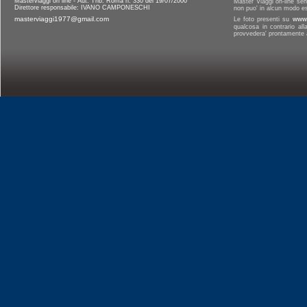
Masterviaggi on line - Aut. Trib. Roma n. 330 del 19/07/2000
Master Viaggi on-line senz
Direttore responsabile: IVANO CAMPONESCHI
non puo' in alcun modo es
masterviaggi1977@gmail.com
Le foto presenti su
www.
qualcosa in contrario al
provvedera' prontamente a