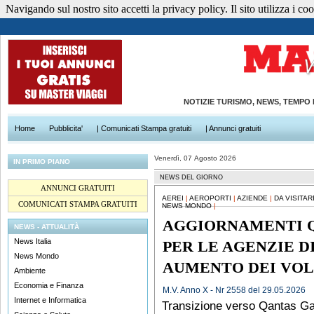
Navigando sul nostro sito accetti la privacy policy. Il sito utilizza i cook
NOTIZIE TURISMO, NEWS, TEMPO
Home
Pubblicita'
| Comunicati Stampa gratuiti
| Annunci gratuiti
Venerdì, 07 Agosto 2026
IN PRIMO PIANO
NEWS DEL GIORNO
ANNUNCI GRATUITI
AEREI
|
AEROPORTI
|
AZIENDE
|
DA VISITA
COMUNICATI STAMPA GRATUITI
NEWS MONDO
|
AGGIORNAMENTI Q
NEWS - ATTUALITÀ
News Italia
PER LE AGENZIE D
News Mondo
AUMENTO DEI VOL
Ambiente
Economia e Finanza
M.V. Anno X - Nr 2558 del 29.05.2026
Internet e Informatica
Transizione verso Qantas Ga