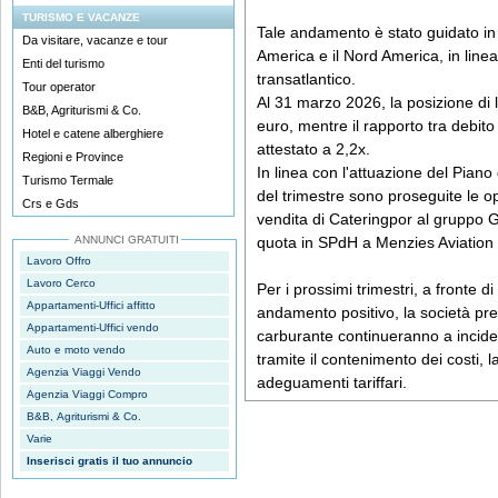
TURISMO E VACANZE
Tale andamento è stato guidato in p
Da visitare, vacanze e tour
America e il Nord America, in line
Enti del turismo
transatlantico.
Tour operator
Al 31 marzo 2026, la posizione di li
B&B, Agriturismi & Co.
euro, mentre il rapporto tra debito
Hotel e catene alberghiere
attestato a 2,2x.
Regioni e Province
In linea con l'attuazione del Piano
Turismo Termale
del trimestre sono proseguite le o
Crs e Gds
vendita di Cateringpor al gruppo 
ANNUNCI GRATUITI
quota in SPdH a Menzies Aviation 
Lavoro Offro
Lavoro Cerco
Per i prossimi trimestri, a fronte 
Appartamenti-Uffici affitto
andamento positivo, la società prev
Appartamenti-Uffici vendo
carburante continueranno a incidere
Auto e moto vendo
tramite il contenimento dei costi, 
Agenzia Viaggi Vendo
adeguamenti tariffari.
Agenzia Viaggi Compro
B&B, Agriturismi & Co.
Varie
Inserisci gratis il tuo annuncio