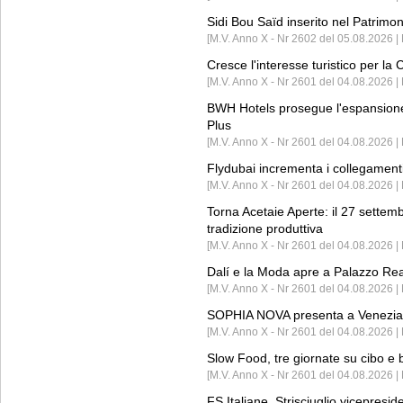
Sidi Bou Saïd inserito nel Patri
[M.V. Anno X - Nr 2602 del 05.08.2026 
Cresce l'interesse turistico per l
[M.V. Anno X - Nr 2601 del 04.08.2026 | 
BWH Hotels prosegue l'espansione 
Plus
[M.V. Anno X - Nr 2601 del 04.08.2026 | 
Flydubai incrementa i collegamenti
[M.V. Anno X - Nr 2601 del 04.08.2026 | 
Torna Acetaie Aperte: il 27 settem
tradizione produttiva
[M.V. Anno X - Nr 2601 del 04.08.2026 | 
Dalí e la Moda apre a Palazzo Re
[M.V. Anno X - Nr 2601 del 04.08.2026 | 
SOPHIA NOVA presenta a Venezia 
[M.V. Anno X - Nr 2601 del 04.08.2026 
Slow Food, tre giornate su cibo e b
[M.V. Anno X - Nr 2601 del 04.08.2026 | 
FS Italiane, Strisciuglio vicepresi