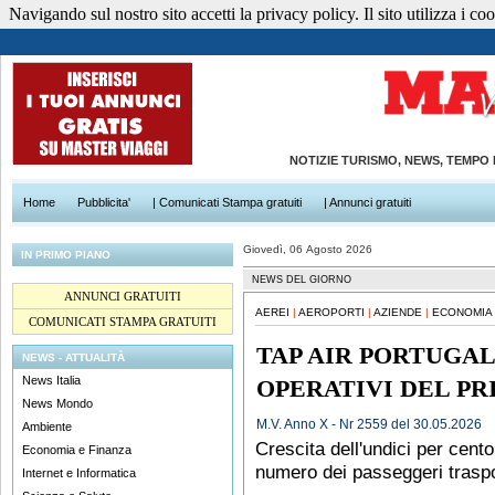
Navigando sul nostro sito accetti la privacy policy. Il sito utilizza i cook
NOTIZIE TURISMO, NEWS, TEMPO
Home
Pubblicita'
| Comunicati Stampa gratuiti
| Annunci gratuiti
Giovedì, 06 Agosto 2026
IN PRIMO PIANO
NEWS DEL GIORNO
ANNUNCI GRATUITI
AEREI
|
AEROPORTI
|
AZIENDE
|
ECONOMIA 
COMUNICATI STAMPA GRATUITI
TAP AIR PORTUGAL:
NEWS - ATTUALITÀ
News Italia
OPERATIVI DEL PR
News Mondo
M.V. Anno X - Nr 2559 del 30.05.2026
Ambiente
Crescita dell'undici per cento
Economia e Finanza
numero dei passeggeri traspo
Internet e Informatica