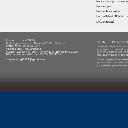
Notizie Gossip e personag
Notizie Sport
Notizie Associazioni
Notizie Editoria Pubblicazi
Notizie Società
Editore: TURINVEST Srl
NOTIZIE TURISMO, NE
Sede legale: Piazza G. Mazzini 27 - 00195 Roma
Partita Iva nr. 01368541007
Tutte le notizie e informa
Codice Fiscale: 05179980585
personale. E' pertanto vi
Masterviaggi on line - Aut. Trib. Roma n. 330 del 19/07/2000
Master Viaggi on-line senz
Direttore responsabile: IVANO CAMPONESCHI
non puo' in alcun modo es
masterviaggi1977@gmail.com
Le foto presenti su
www.
qualcosa in contrario al
provvedera' prontamente a