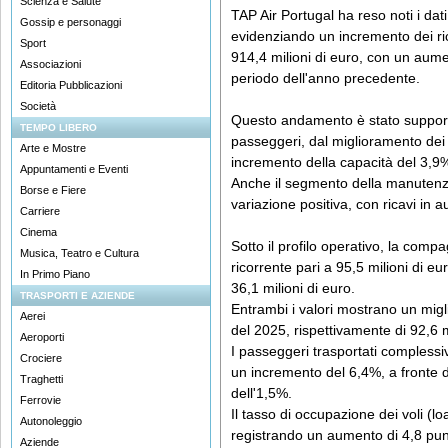
Scienza e Salute
TAP Air Portugal ha reso noti i dat
Gossip e personaggi
evidenziando un incremento dei ric
Sport
914,4 milioni di euro, con un aume
Associazioni
periodo dell'anno precedente.
Editoria Pubblicazioni
Società
Questo andamento è stato supportat
TEMPO LIBERO
passeggeri, dal miglioramento dei
Arte e Mostre
incremento della capacità del 3,9
Appuntamenti e Eventi
Anche il segmento della manutenzi
Borse e Fiere
variazione positiva, con ricavi in
Carriere
Cinema
Sotto il profilo operativo, la com
Musica, Teatro e Cultura
ricorrente pari a 95,5 milioni di e
In Primo Piano
36,1 milioni di euro.
TRASPORTI E AZIENDE
Entrambi i valori mostrano un migl
Aerei
del 2025, rispettivamente di 92,6 mi
Aeroporti
I passeggeri trasportati complessiv
Crociere
un incremento del 6,4%, a fronte di
Traghetti
dell'1,5%.
Ferrovie
Il tasso di occupazione dei voli (lo
Autonoleggio
registrando un aumento di 4,8 punt
Aziende