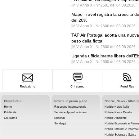
[M.V. Anno X - Nr 2601 del 04.08.2026 | 
Mapo Travel registra la crescita d
del 20%
[M.V. Anno X - Nr 2600 del 03.08.2026 | 
TAP Air Portugal adotta una nuova t
peso della flotta
[M.V. Anno X - Nr 2600 del 03.08.2026 
Uganda ufficialmente libera dall’Eb
[M.V. Anno X - Nr 2600 del 03.08.2026 |
Redazione
Chi siamo
Feed Rss
PRINCIPALE
Notizie in primo piano
Notizie, News - Attualit
Home
Rassegna Internazionale
Notizie News Italia
Pubblicità
Servizi e Approfondimenti
Notizie News Mondo
Chi siamo
Editoriali
Notizie Ambiente
Sondaggi
Notizie Economia e Finan
Notizie Internet e Informat
Notizie Scienza e Salute