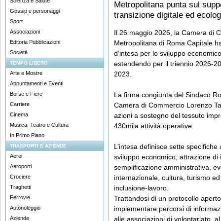
Scienza e Salute
Metropolitana punta sul suppo
Gossip e personaggi
transizione digitale ed ecolo
Sport
Associazioni
Il 26 maggio 2026, la Camera di 
Editoria Pubblicazioni
Metropolitana di Roma Capitale han
Società
d’intesa per lo sviluppo economico e
estendendo per il triennio 2026-20
TEMPO LIBERO
Arte e Mostre
2023.
Appuntamenti e Eventi
Borse e Fiere
La firma congiunta del Sindaco Rob
Carriere
Camera di Commercio Lorenzo Tagli
Cinema
azioni a sostegno del tessuto impre
Musica, Teatro e Cultura
430mila attività operative.
In Primo Piano
L’intesa definisce sette specifiche 
TRASPORTI E AZIENDE
Aerei
sviluppo economico, attrazione di i
Aeroporti
semplificazione amministrativa, eve
Crociere
internazionale, cultura, turismo ed
Traghetti
inclusione-lavoro.
Ferrovie
Trattandosi di un protocollo aperto
Autonoleggio
implementare percorsi di informazion
Aziende
alle associazioni di volontariato, al 