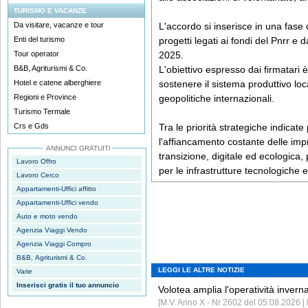
TURISMO E VACANZE
Da visitare, vacanze e tour
L'accordo si inserisce in una fase
Enti del turismo
progetti legati ai fondi del Pnrr e 
Tour operator
2025.
B&B, Agriturismi & Co.
L'obiettivo espresso dai firmatari 
Hotel e catene alberghiere
sostenere il sistema produttivo loca
Regioni e Province
geopolitiche internazionali.
Turismo Termale
Crs e Gds
Tra le priorità strategiche indica
l'affiancamento costante delle imp
ANNUNCI GRATUITI
transizione, digitale ed ecologica,
Lavoro Offro
per le infrastrutture tecnologiche e
Lavoro Cerco
Appartamenti-Uffici affitto
Appartamenti-Uffici vendo
Auto e moto vendo
Agenzia Viaggi Vendo
Agenzia Viaggi Compro
B&B, Agriturismi & Co.
LEGGI LE ALTRE NOTIZIE
Varie
Inserisci gratis il tuo annuncio
Volotea amplia l'operatività invern
[M.V. Anno X - Nr 2602 del 05.08.2026 | 