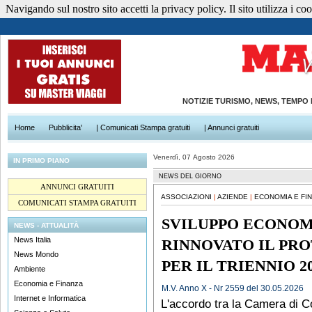
Navigando sul nostro sito accetti la privacy policy. Il sito utilizza i cook
NOTIZIE TURISMO, NEWS, TEMPO
Home
Pubblicita'
| Comunicati Stampa gratuiti
| Annunci gratuiti
Venerdì, 07 Agosto 2026
IN PRIMO PIANO
NEWS DEL GIORNO
ANNUNCI GRATUITI
ASSOCIAZIONI
|
AZIENDE
|
ECONOMIA E FI
COMUNICATI STAMPA GRATUITI
SVILUPPO ECONOM
NEWS - ATTUALITÀ
News Italia
RINNOVATO IL PR
News Mondo
PER IL TRIENNIO 20
Ambiente
Economia e Finanza
M.V. Anno X - Nr 2559 del 30.05.2026
Internet e Informatica
L'accordo tra la Camera di C