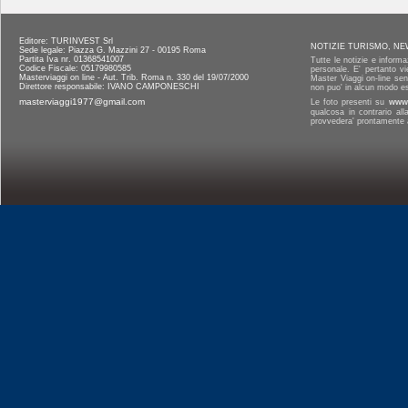
Editore: TURINVEST Srl
NOTIZIE TURISMO, NE
Sede legale: Piazza G. Mazzini 27 - 00195 Roma
Partita Iva nr. 01368541007
Tutte le notizie e informa
Codice Fiscale: 05179980585
personale. E' pertanto vi
Masterviaggi on line - Aut. Trib. Roma n. 330 del 19/07/2000
Master Viaggi on-line senz
Direttore responsabile: IVANO CAMPONESCHI
non puo' in alcun modo es
masterviaggi1977@gmail.com
Le foto presenti su
www.
qualcosa in contrario al
provvedera' prontamente a