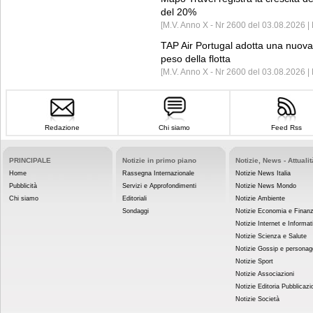
del 20%
[M.V. Anno X - Nr 2600 del 03.08.2026 | 
TAP Air Portugal adotta una nuova t
peso della flotta
[M.V. Anno X - Nr 2600 del 03.08.2026 
Redazione
Chi siamo
Feed Rss
PRINCIPALE
Notizie in primo piano
Notizie, News - Attualit
Home
Rassegna Internazionale
Notizie News Italia
Pubblicità
Servizi e Approfondimenti
Notizie News Mondo
Chi siamo
Editoriali
Notizie Ambiente
Sondaggi
Notizie Economia e Finan
Notizie Internet e Informat
Notizie Scienza e Salute
Notizie Gossip e personag
Notizie Sport
Notizie Associazioni
Notizie Editoria Pubblicazi
Notizie Società