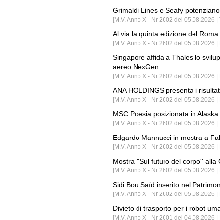
Grimaldi Lines e Seafy potenziano 
[M.V. Anno X - Nr 2602 del 05.08.2026 | 
Al via la quinta edizione del Roma 
[M.V. Anno X - Nr 2602 del 05.08.2026 | 
Singapore affida a Thales lo svilup
aereo NexGen
[M.V. Anno X - Nr 2602 del 05.08.2026 
ANA HOLDINGS presenta i risultati 
[M.V. Anno X - Nr 2602 del 05.08.2026 
MSC Poesia posizionata in Alaska 
[M.V. Anno X - Nr 2602 del 05.08.2026 | 
Edgardo Mannucci in mostra a Fab
[M.V. Anno X - Nr 2602 del 05.08.2026 | 
Mostra ''Sul futuro del corpo'' all
[M.V. Anno X - Nr 2602 del 05.08.2026 
Sidi Bou Saïd inserito nel Patri
[M.V. Anno X - Nr 2602 del 05.08.2026 
Divieto di trasporto per i robot um
[M.V. Anno X - Nr 2601 del 04.08.2026 