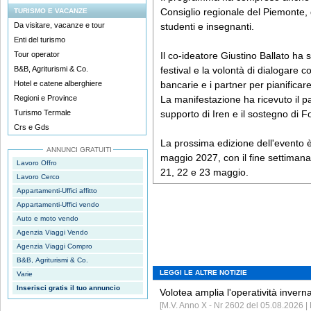
Consiglio regionale del Piemonte, d
TURISMO E VACANZE
Da visitare, vacanze e tour
studenti e insegnanti.
Enti del turismo
Tour operator
Il co-ideatore Giustino Ballato ha s
B&B, Agriturismi & Co.
festival e la volontà di dialogare con
Hotel e catene alberghiere
bancarie e i partner per pianificare
Regioni e Province
La manifestazione ha ricevuto il pat
Turismo Termale
supporto di Iren e il sostegno d
Crs e Gds
La prossima edizione dell'evento 
ANNUNCI GRATUITI
maggio 2027, con il fine settimana
Lavoro Offro
21, 22 e 23 maggio.
Lavoro Cerco
Appartamenti-Uffici affitto
Appartamenti-Uffici vendo
Auto e moto vendo
Agenzia Viaggi Vendo
Agenzia Viaggi Compro
B&B, Agriturismi & Co.
LEGGI LE ALTRE NOTIZIE
Varie
Inserisci gratis il tuo annuncio
Volotea amplia l'operatività invern
[M.V. Anno X - Nr 2602 del 05.08.2026 | 