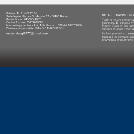
Editore: TURINVEST Srl
NOTIZIE TURISMO, NE
Sede legale: Piazza G. Mazzini 27 - 00195 Roma
Partita Iva nr. 01368541007
Tutte le notizie e informa
Codice Fiscale: 05179980585
personale. E' pertanto vi
Masterviaggi on line - Aut. Trib. Roma n. 330 del 19/07/2000
Master Viaggi on-line senz
Direttore responsabile: IVANO CAMPONESCHI
non puo' in alcun modo es
masterviaggi1977@gmail.com
Le foto presenti su
www.
qualcosa in contrario al
provvedera' prontamente a