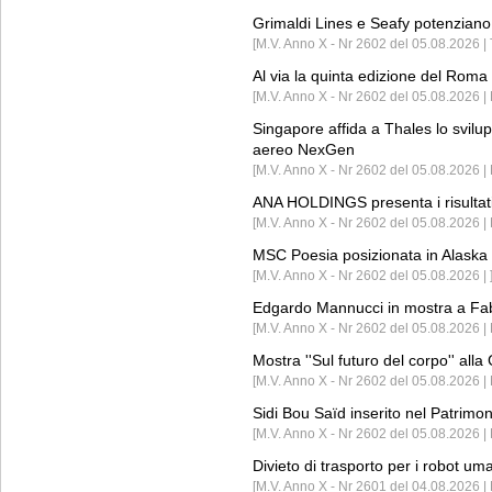
Grimaldi Lines e Seafy potenziano 
[M.V. Anno X - Nr 2602 del 05.08.2026 | 
Al via la quinta edizione del Roma 
[M.V. Anno X - Nr 2602 del 05.08.2026 | 
Singapore affida a Thales lo svilup
aereo NexGen
[M.V. Anno X - Nr 2602 del 05.08.2026 
ANA HOLDINGS presenta i risultati 
[M.V. Anno X - Nr 2602 del 05.08.2026 
MSC Poesia posizionata in Alaska 
[M.V. Anno X - Nr 2602 del 05.08.2026 | 
Edgardo Mannucci in mostra a Fab
[M.V. Anno X - Nr 2602 del 05.08.2026 | 
Mostra ''Sul futuro del corpo'' all
[M.V. Anno X - Nr 2602 del 05.08.2026 
Sidi Bou Saïd inserito nel Patri
[M.V. Anno X - Nr 2602 del 05.08.2026 
Divieto di trasporto per i robot um
[M.V. Anno X - Nr 2601 del 04.08.2026 