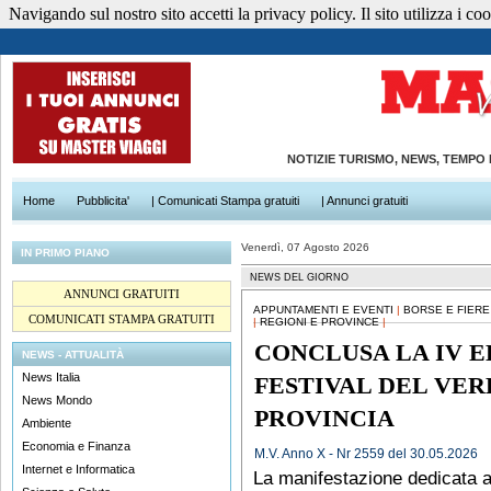
Navigando sul nostro sito accetti la privacy policy. Il sito utilizza i cook
NOTIZIE TURISMO, NEWS, TEMPO
Home
Pubblicita'
| Comunicati Stampa gratuiti
| Annunci gratuiti
Venerdì, 07 Agosto 2026
IN PRIMO PIANO
NEWS DEL GIORNO
ANNUNCI GRATUITI
APPUNTAMENTI E EVENTI
|
BORSE E FIERE
COMUNICATI STAMPA GRATUITI
|
REGIONI E PROVINCE
|
CONCLUSA LA IV E
NEWS - ATTUALITÀ
News Italia
FESTIVAL DEL VER
News Mondo
PROVINCIA
Ambiente
Economia e Finanza
M.V. Anno X - Nr 2559 del 30.05.2026
Internet e Informatica
La manifestazione dedicata a