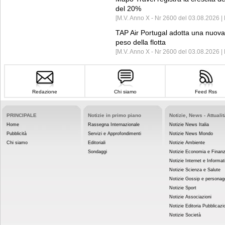
del 20%
[M.V. Anno X - Nr 2600 del 03.08.2026 | 
TAP Air Portugal adotta una nuova t
peso della flotta
[M.V. Anno X - Nr 2600 del 03.08.2026 
Redazione
Chi siamo
Feed Rss
PRINCIPALE
Notizie in primo piano
Notizie, News - Attualit
Home
Rassegna Internazionale
Notizie News Italia
Pubblicità
Servizi e Approfondimenti
Notizie News Mondo
Chi siamo
Editoriali
Notizie Ambiente
Sondaggi
Notizie Economia e Finan
Notizie Internet e Informat
Notizie Scienza e Salute
Notizie Gossip e personag
Notizie Sport
Notizie Associazioni
Notizie Editoria Pubblicazi
Notizie Società