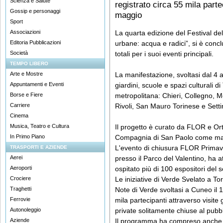
Scienza e Salute
registrato circa 55 mila partec
Gossip e personaggi
maggio
Sport
Associazioni
La quarta edizione del Festival de
Editoria Pubblicazioni
urbane: acqua e radici”, si è conc
Società
totali per i suoi eventi principali.
TEMPO LIBERO
Arte e Mostre
La manifestazione, svoltasi dal 4 
Appuntamenti e Eventi
giardini, scuole e spazi culturali 
Borse e Fiere
metropolitana: Chieri, Collegno, Mo
Carriere
Rivoli, San Mauro Torinese e Sett
Cinema
Musica, Teatro e Cultura
Il progetto è curato da FLOR e Or
In Primo Piano
Compagnia di San Paolo come mag
L'evento di chiusura FLOR Primave
TRASPORTI E AZIENDE
Aerei
presso il Parco del Valentino, ha att
Aeroporti
ospitato più di 100 espositori del se
Crociere
Le iniziative di Verde Svelato a To
Traghetti
Note di Verde svoltasi a Cuneo il 
Ferrovie
mila partecipanti attraverso visite 
Autonoleggio
private solitamente chiuse al pubbl
Aziende
Il programma ha compreso anche l