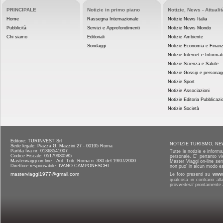
PRINCIPALE
Notizie in primo piano
Notizie, News - Attualit
Home
Rassegna Internazionale
Notizie News Italia
Pubblicità
Servizi e Approfondimenti
Notizie News Mondo
Chi siamo
Editoriali
Notizie Ambiente
Sondaggi
Notizie Economia e Finan
Notizie Internet e Informat
Notizie Scienza e Salute
Notizie Gossip e personag
Notizie Sport
Notizie Associazioni
Notizie Editoria Pubblicazi
Notizie Società
Editore: TURINVEST Srl
NOTIZIE TURISMO, NE
Sede legale: Piazza G. Mazzini 27 - 00195 Roma
Partita Iva nr. 01368541007
Tutte le notizie e informa
Codice Fiscale: 05179980585
personale. E' pertanto vi
Masterviaggi on line - Aut. Trib. Roma n. 330 del 19/07/2000
Master Viaggi on-line senz
Direttore responsabile: IVANO CAMPONESCHI
non puo' in alcun modo es
masterviaggi1977@gmail.com
Le foto presenti su
www.
qualcosa in contrario al
provvedera' prontamente a