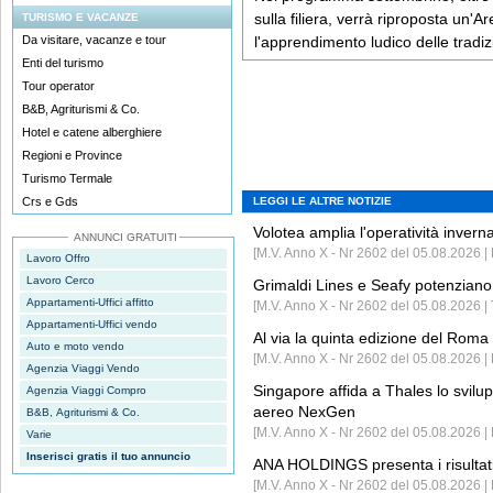
sulla filiera, verrà riproposta un'A
TURISMO E VACANZE
Da visitare, vacanze e tour
l'apprendimento ludico delle tradizi
Enti del turismo
Tour operator
B&B, Agriturismi & Co.
Hotel e catene alberghiere
Regioni e Province
Turismo Termale
Crs e Gds
LEGGI LE ALTRE NOTIZIE
Volotea amplia l'operatività invern
ANNUNCI GRATUITI
[M.V. Anno X - Nr 2602 del 05.08.2026 | 
Lavoro Offro
Lavoro Cerco
Grimaldi Lines e Seafy potenziano 
Appartamenti-Uffici affitto
[M.V. Anno X - Nr 2602 del 05.08.2026 | 
Appartamenti-Uffici vendo
Al via la quinta edizione del Roma 
Auto e moto vendo
[M.V. Anno X - Nr 2602 del 05.08.2026 | 
Agenzia Viaggi Vendo
Singapore affida a Thales lo svilup
Agenzia Viaggi Compro
aereo NexGen
B&B, Agriturismi & Co.
[M.V. Anno X - Nr 2602 del 05.08.2026 
Varie
Inserisci gratis il tuo annuncio
ANA HOLDINGS presenta i risultati 
[M.V. Anno X - Nr 2602 del 05.08.2026 