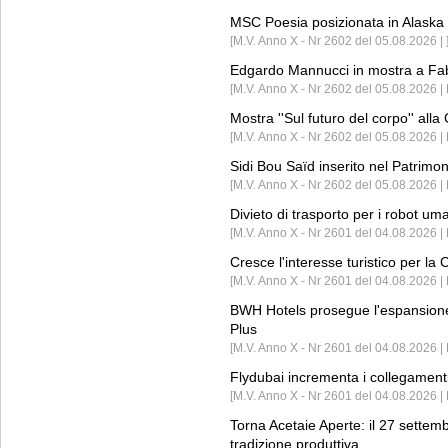
MSC Poesia posizionata in Alaska 
[M.V. Anno X - Nr 2602 del 05.08.2026 | 
Edgardo Mannucci in mostra a Fab
[M.V. Anno X - Nr 2602 del 05.08.2026 | 
Mostra ''Sul futuro del corpo'' all
[M.V. Anno X - Nr 2602 del 05.08.2026 
Sidi Bou Saïd inserito nel Patri
[M.V. Anno X - Nr 2602 del 05.08.2026 
Divieto di trasporto per i robot um
[M.V. Anno X - Nr 2601 del 04.08.2026 
Cresce l'interesse turistico per l
[M.V. Anno X - Nr 2601 del 04.08.2026 | 
BWH Hotels prosegue l'espansione 
Plus
[M.V. Anno X - Nr 2601 del 04.08.2026 | 
Flydubai incrementa i collegamenti
[M.V. Anno X - Nr 2601 del 04.08.2026 | 
Torna Acetaie Aperte: il 27 settem
tradizione produttiva