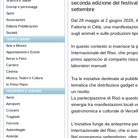
Scienza e Salute
seconda edizione del festiva
Gossip e personaggi
settembre
Sport
Associazioni
Dal 28 maggio al 2 giugno 2026, il 
Editoria Pubblicazioni
Fattoria in Città, una manifestazion
Società
sugli animali e sulle produzioni tipi
TEMPO LIBERO
Arte e Mostre
In questo contesto si inserisce la 
Appuntamenti e Eventi
Internazionale del Riso, che propo
Borse e Fiere
primo approccio al comparto risicol
Carriere
laboratori manuali.
Cinema
Musica, Teatro e Cultura
Tra le iniziative destinate al pubb
In Primo Piano
tematica che distribuisce gadget e
un risotto.
TRASPORTI E AZIENDE
Aerei
La partecipazione di Risò a questo 
Aeroporti
sinergia tra manifestazioni locali vo
Crociere
gastronomica e culturale di Vercell
Traghetti
Ferrovie
L'iniziativa funge da anteprima pe
Autonoleggio
Internazionale del Riso, che si svo
Aziende
Nel programma settembrino, oltre a 