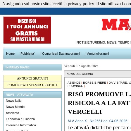
Navigando sul nostro sito accetti la privacy policy. Il sito utilizza i cook
NOTIZIE TURISMO, NEWS, TEMPO
Home
Pubblicita'
| Comunicati Stampa gratuiti
| Annunci gratuiti
Venerdì, 07 Agosto 2026
IN PRIMO PIANO
NEWS DEL GIORNO
ANNUNCI GRATUITI
AZIENDE
|
BORSE E FIERE
|
DA VISITARE, 
COMUNICATI STAMPA GRATUITI
PROVINCE
|
RISÒ PROMUOVE L
NEWS - ATTUALITÀ
News Italia
RISICOLA A LA FAT
News Mondo
VERCELLI
Ambiente
Economia e Finanza
M.V. Anno X - Nr 2561 del 04.06.2026
Internet e Informatica
Le attività didattiche per fam