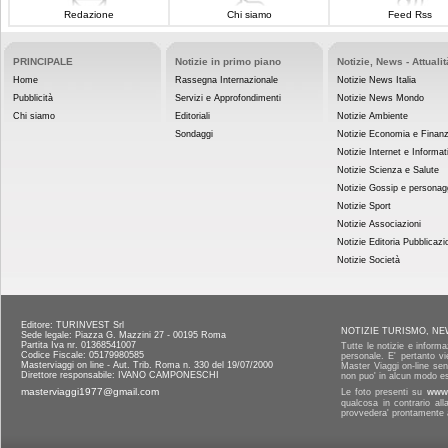
Redazione
Chi siamo
Feed Rss
PRINCIPALE
Notizie in primo piano
Notizie, News - Attualit
Home
Rassegna Internazionale
Notizie News Italia
Pubblicità
Servizi e Approfondimenti
Notizie News Mondo
Chi siamo
Editoriali
Notizie Ambiente
Sondaggi
Notizie Economia e Finan
Notizie Internet e Informat
Notizie Scienza e Salute
Notizie Gossip e personag
Notizie Sport
Notizie Associazioni
Notizie Editoria Pubblicazi
Notizie Società
Editore: TURINVEST Srl
NOTIZIE TURISMO, NE
Sede legale: Piazza G. Mazzini 27 - 00195 Roma
Partita Iva nr. 01368541007
Tutte le notizie e informa
Codice Fiscale: 05179980585
personale. E' pertanto vi
Masterviaggi on line - Aut. Trib. Roma n. 330 del 19/07/2000
Master Viaggi on-line senz
Direttore responsabile: IVANO CAMPONESCHI
non puo' in alcun modo es
masterviaggi1977@gmail.com
Le foto presenti su
www.
qualcosa in contrario al
provvedera' prontamente a