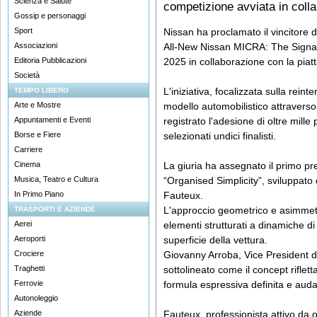
Scienza e Salute
competizione avviata in col
Gossip e personaggi
Sport
Nissan ha proclamato il vincitore 
Associazioni
All-New Nissan MICRA: The Signatu
Editoria Pubblicazioni
2025 in collaborazione con la pia
Società
L'iniziativa, focalizzata sulla reinte
TEMPO LIBERO
Arte e Mostre
modello automobilistico attraverso l
Appuntamenti e Eventi
registrato l'adesione di oltre mille 
Borse e Fiere
selezionati undici finalisti.
Carriere
Cinema
La giuria ha assegnato il primo p
Musica, Teatro e Cultura
“Organised Simplicity”, sviluppat
In Primo Piano
Fauteux.
L'approccio geometrico e asimmetri
TRASPORTI E AZIENDE
Aerei
elementi strutturati a dinamiche di
Aeroporti
superficie della vettura.
Crociere
Giovanny Arroba, Vice President 
Traghetti
sottolineato come il concept riflett
Ferrovie
formula espressiva definita e aud
Autonoleggio
Aziende
Fauteux, professionista attivo da o