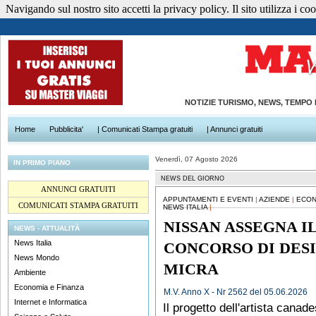
Navigando sul nostro sito accetti la privacy policy. Il sito utilizza i cook
NOTIZIE TURISMO, NEWS, TEMPO
Home
Pubblicita'
| Comunicati Stampa gratuiti
| Annunci gratuiti
Venerdì, 07 Agosto 2026
IN PRIMO PIANO
NEWS DEL GIORNO
ANNUNCI GRATUITI
APPUNTAMENTI E EVENTI
|
AZIENDE
|
ECON
COMUNICATI STAMPA GRATUITI
NEWS ITALIA
|
NISSAN ASSEGNA I
NEWS - ATTUALITÀ
News Italia
CONCORSO DI DESI
News Mondo
MICRA
Ambiente
Economia e Finanza
M.V. Anno X - Nr 2562 del 05.06.2026
Internet e Informatica
Il progetto dell'artista cana