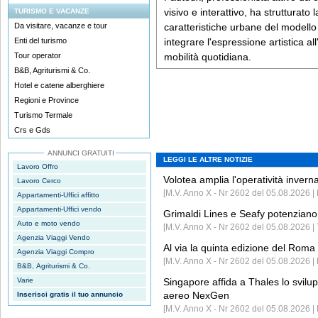
visivo e interattivo, ha strutturato
TURISMO E VACANZE
Da visitare, vacanze e tour
caratteristiche urbane del modello o
Enti del turismo
integrare l'espressione artistica al
Tour operator
mobilità quotidiana.
B&B, Agriturismi & Co.
Hotel e catene alberghiere
Regioni e Province
Turismo Termale
Crs e Gds
ANNUNCI GRATUITI
LEGGI LE ALTRE NOTIZIE
Lavoro Offro
Volotea amplia l'operatività invern
Lavoro Cerco
[M.V. Anno X - Nr 2602 del 05.08.2026 | 
Appartamenti-Uffici affitto
Appartamenti-Uffici vendo
Grimaldi Lines e Seafy potenziano 
Auto e moto vendo
[M.V. Anno X - Nr 2602 del 05.08.2026 | 
Agenzia Viaggi Vendo
Al via la quinta edizione del Roma 
Agenzia Viaggi Compro
[M.V. Anno X - Nr 2602 del 05.08.2026 | 
B&B, Agriturismi & Co.
Varie
Singapore affida a Thales lo svilup
aereo NexGen
Inserisci gratis il tuo annuncio
[M.V. Anno X - Nr 2602 del 05.08.2026 