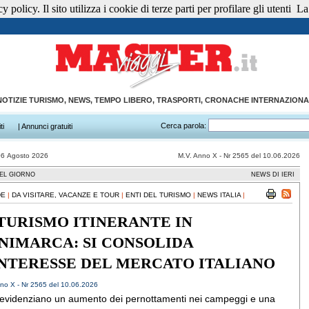
 policy. Il sito utilizza i cookie di terze parti per profilare gli utenti
La 
NOTIZIE TURISMO, NEWS, TEMPO LIBERO, TRASPORTI, CRONACHE INTERNAZIONA
Cerca parola:
ti
| Annunci gratuiti
06 Agosto 2026
M.V. Anno X - Nr 2565 del 10.06.2026
EL GIORNO
NEWS DI IERI
DE
|
DA VISITARE, VACANZE E TOUR
|
ENTI DEL TURISMO
|
NEWS ITALIA
|
 TURISMO ITINERANTE IN
NIMARCA: SI CONSOLIDA
INTERESSE DEL MERCATO ITALIANO
no X - Nr 2565 del 10.06.2026
i evidenziano un aumento dei pernottamenti nei campeggi e una