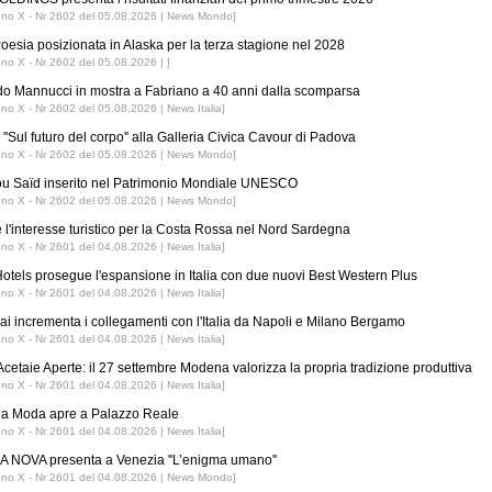
nno X - Nr 2602 del 05.08.2026 | News Mondo]
esia posizionata in Alaska per la terza stagione nel 2028
nno X - Nr 2602 del 05.08.2026 | ]
o Mannucci in mostra a Fabriano a 40 anni dalla scomparsa
nno X - Nr 2602 del 05.08.2026 | News Italia]
''Sul futuro del corpo'' alla Galleria Civica Cavour di Padova
nno X - Nr 2602 del 05.08.2026 | News Mondo]
ou Saïd inserito nel Patrimonio Mondiale UNESCO
nno X - Nr 2602 del 05.08.2026 | News Mondo]
 l'interesse turistico per la Costa Rossa nel Nord Sardegna
nno X - Nr 2601 del 04.08.2026 | News Italia]
tels prosegue l'espansione in Italia con due nuovi Best Western Plus
nno X - Nr 2601 del 04.08.2026 | News Italia]
ai incrementa i collegamenti con l'Italia da Napoli e Milano Bergamo
nno X - Nr 2601 del 04.08.2026 | News Italia]
Acetaie Aperte: il 27 settembre Modena valorizza la propria tradizione produttiva
nno X - Nr 2601 del 04.08.2026 | News Italia]
 la Moda apre a Palazzo Reale
nno X - Nr 2601 del 04.08.2026 | News Italia]
 NOVA presenta a Venezia ''L’enigma umano''
nno X - Nr 2601 del 04.08.2026 | News Mondo]