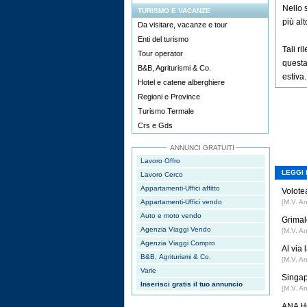
Nello s
TURISMO E VACANZE
più al
Da visitare, vacanze e tour
Enti del turismo
Tali ri
Tour operator
questa
B&B, Agriturismi & Co.
estiva.
Hotel e catene alberghiere
Regioni e Province
Turismo Termale
Crs e Gds
ANNUNCI GRATUITI
Lavoro Offro
LEGGI 
Lavoro Cerco
Appartamenti-Uffici affitto
Volotea
Appartamenti-Uffici vendo
[M.V. A
Auto e moto vendo
Grimal
Agenzia Viaggi Vendo
[M.V. A
Agenzia Viaggi Compro
Al via
B&B, Agriturismi & Co.
[M.V. A
Varie
Singap
Inserisci gratis il tuo annuncio
[M.V. A
ANA HO