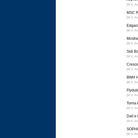
[M.V. A
MSC Po
[M.V. A
Edgard
[M.V. A
Mostra 
[M.V. A
Sidi B
[M.V. A
Cresce
[M.V. A
BWH Ho
[M.V. A
Flydub
[M.V. A
Torna 
[M.V. A
Dalí e
[M.V. A
SOPHIA
[M.V. A