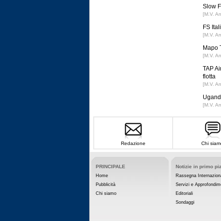
Slow F
[M.V. A
FS Ital
[M.V. A
Mapo T
[M.V. A
TAP Ai
flotta
[M.V. A
Uganda
[M.V. A
Redazione
Chi siam
PRINCIPALE
Notizie in primo pi
Home
Rassegna Internazion
Pubblicità
Servizi e Approfondim
Chi siamo
Editoriali
Sondaggi