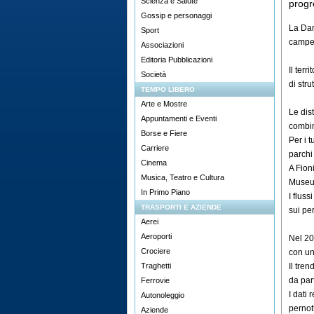
Scienza e Salute
progr
Gossip e personaggi
La Dan
Sport
campeg
Associazioni
Editoria Pubblicazioni
Il terr
Società
di str
TEMPO LIBERO
Arte e Mostre
Le dis
Appuntamenti e Eventi
combina
Borse e Fiere
Per i t
Carriere
parchi 
Cinema
A Fion
Musica, Teatro e Cultura
Museum
In Primo Piano
I fluss
TRASPORTI E AZIENDE
sui pe
Aerei
Aeroporti
Nel 20
Crociere
con un
Traghetti
Il tre
da part
Ferrovie
I dati
Autonoleggio
pernot
Aziende