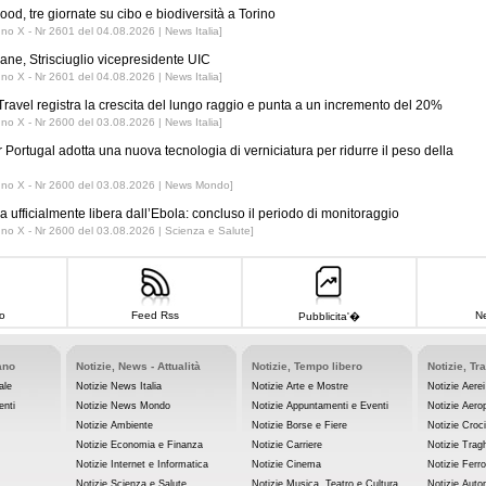
ood, tre giornate su cibo e biodiversità a Torino
nno X - Nr 2601 del 04.08.2026 | News Italia]
iane, Strisciuglio vicepresidente UIC
nno X - Nr 2601 del 04.08.2026 | News Italia]
ravel registra la crescita del lungo raggio e punta a un incremento del 20%
nno X - Nr 2600 del 03.08.2026 | News Italia]
r Portugal adotta una nuova tecnologia di verniciatura per ridurre il peso della
nno X - Nr 2600 del 03.08.2026 | News Mondo]
 ufficialmente libera dall’Ebola: concluso il periodo di monitoraggio
nno X - Nr 2600 del 03.08.2026 | Scienza e Salute]
o
Feed Rss
Ne
Pubblicita'�
ano
Notizie, News - Attualità
Notizie, Tempo libero
Notizie, Tr
ale
Notizie News Italia
Notizie Arte e Mostre
Notizie Aerei
enti
Notizie News Mondo
Notizie Appuntamenti e Eventi
Notizie Aerop
Notizie Ambiente
Notizie Borse e Fiere
Notizie Croc
Notizie Economia e Finanza
Notizie Carriere
Notizie Tragh
Notizie Internet e Informatica
Notizie Cinema
Notizie Ferro
Notizie Scienza e Salute
Notizie Musica, Teatro e Cultura
Notizie Auto