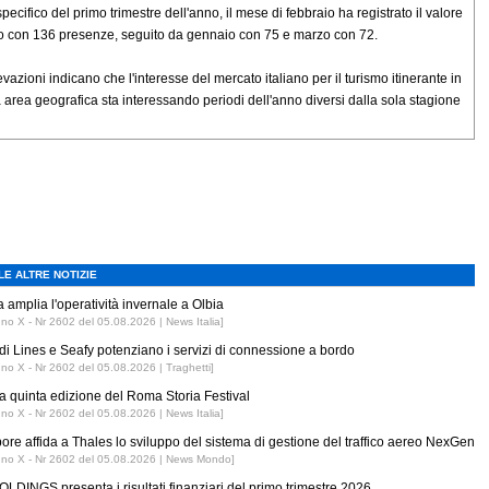
pecifico del primo trimestre dell'anno, il mese di febbraio ha registrato il valore
to con 136 presenze, seguito da gennaio con 75 e marzo con 72.
levazioni indicano che l'interesse del mercato italiano per il turismo itinerante in
 area geografica sta interessando periodi dell'anno diversi dalla sola stagione
LE ALTRE NOTIZIE
 amplia l'operatività invernale a Olbia
nno X - Nr 2602 del 05.08.2026 | News Italia]
di Lines e Seafy potenziano i servizi di connessione a bordo
nno X - Nr 2602 del 05.08.2026 | Traghetti]
 la quinta edizione del Roma Storia Festival
nno X - Nr 2602 del 05.08.2026 | News Italia]
ore affida a Thales lo sviluppo del sistema di gestione del traffico aereo NexGen
nno X - Nr 2602 del 05.08.2026 | News Mondo]
LDINGS presenta i risultati finanziari del primo trimestre 2026