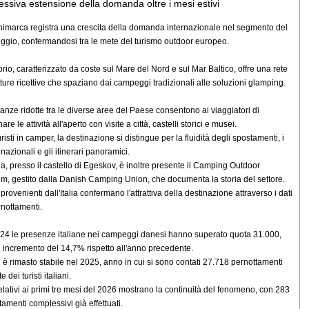
essiva estensione della domanda oltre i mesi estivi
imarca registra una crescita della domanda internazionale nel segmento del
gio, confermandosi tra le mete del turismo outdoor europeo.
itorio, caratterizzato da coste sul Mare del Nord e sul Mar Baltico, offre una rete
utture ricettive che spaziano dai campeggi tradizionali alle soluzioni glamping.
tanze ridotte tra le diverse aree del Paese consentono ai viaggiatori di
re le attività all'aperto con visite a città, castelli storici e musei.
uristi in camper, la destinazione si distingue per la fluidità degli spostamenti, i
nazionali e gli itinerari panoramici.
ia, presso il castello di Egeskov, è inoltre presente il Camping Outdoor
, gestito dalla Danish Camping Union, che documenta la storia del settore.
i provenienti dall'Italia confermano l'attrattiva della destinazione attraverso i dati
rnottamenti.
24 le presenze italiane nei campeggi danesi hanno superato quota 31.000,
 incremento del 14,7% rispetto all'anno precedente.
nd è rimasto stabile nel 2025, anno in cui si sono contati 27.718 pernottamenti
e dei turisti italiani.
 relativi ai primi tre mesi del 2026 mostrano la continuità del fenomeno, con 283
tamenti complessivi già effettuati.