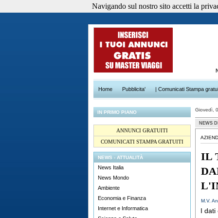
Navigando sul nostro sito accetti la privacy
Home
Pubblicita'
| Comunicati Stampa gratui
Giovedì, 
IN PRIMO PIANO
NEWS D
ANNUNCI GRATUITI
AZIEN
COMUNICATI STAMPA GRATUITI
IL
NEWS - ATTUALITÀ
News Italia
DA
News Mondo
L'
Ambiente
Economia e Finanza
M.V. An
Internet e Informatica
I dat