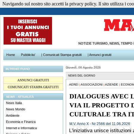
Navigando sul nostro sito accetti la privacy policy. Il sito utilizza i cook
NOTIZIE TURISMO, NEWS, TEMPO
Home
Pubblicita'
| Comunicati Stampa gratuiti
| Annunci gratuiti
Giovedì, 06 Agosto 2026
IN PRIMO PIANO
NEWS DEL GIORNO
ANNUNCI GRATUITI
AEREI
|
ASSOCIAZIONI
|
AZIENDE
|
ECONOMI
COMUNICATI STAMPA GRATUITI
DIALOGUES AVEC L
NEWS - ATTUALITÀ
News Italia
VIA IL PROGETTO
News Mondo
CULTURALE TRA I
Ambiente
Economia e Finanza
M.V. Anno X - Nr 2566 del 11.06.2026
Internet e Informatica
L'iniziativa unisce istituzion