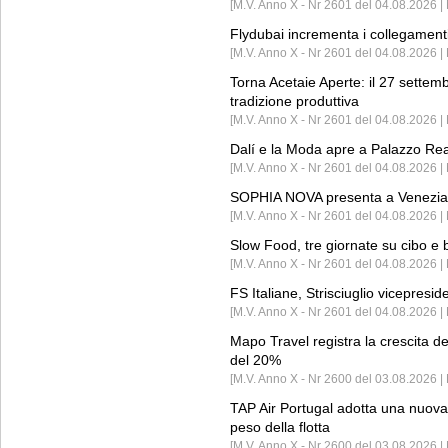
[M.V. Anno X - Nr 2601 del 04.08.2026 | 
Flydubai incrementa i collegamenti
[M.V. Anno X - Nr 2601 del 04.08.2026 | 
Torna Acetaie Aperte: il 27 settem
tradizione produttiva
[M.V. Anno X - Nr 2601 del 04.08.2026 | 
Dalí e la Moda apre a Palazzo Re
[M.V. Anno X - Nr 2601 del 04.08.2026 | 
SOPHIA NOVA presenta a Venezia 
[M.V. Anno X - Nr 2601 del 04.08.2026 
Slow Food, tre giornate su cibo e b
[M.V. Anno X - Nr 2601 del 04.08.2026 | 
FS Italiane, Strisciuglio vicepresi
[M.V. Anno X - Nr 2601 del 04.08.2026 | 
Mapo Travel registra la crescita d
del 20%
[M.V. Anno X - Nr 2600 del 03.08.2026 | 
TAP Air Portugal adotta una nuova t
peso della flotta
[M.V. Anno X - Nr 2600 del 03.08.2026 