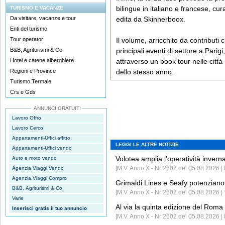
bilingue in italiano e francese, cu
TURISMO E VACANZE
Da visitare, vacanze e tour
edita da Skinnerboox.
Enti del turismo
Tour operator
Il volume, arricchito da contributi c
B&B, Agriturismi & Co.
principali eventi di settore a Pari
Hotel e catene alberghiere
attraverso un book tour nelle città 
Regioni e Province
dello stesso anno.
Turismo Termale
Crs e Gds
ANNUNCI GRATUITI
Lavoro Offro
Lavoro Cerco
Appartamenti-Uffici affitto
LEGGI LE ALTRE NOTIZIE
Appartamenti-Uffici vendo
Volotea amplia l'operatività invern
Auto e moto vendo
[M.V. Anno X - Nr 2602 del 05.08.2026 | 
Agenzia Viaggi Vendo
Agenzia Viaggi Compro
Grimaldi Lines e Seafy potenziano 
B&B, Agriturismi & Co.
[M.V. Anno X - Nr 2602 del 05.08.2026 | 
Varie
Al via la quinta edizione del Roma 
Inserisci gratis il tuo annuncio
[M.V. Anno X - Nr 2602 del 05.08.2026 | 