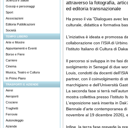
Scienza e Salute
attraverso la fotografia, art
Gossip e personaggi
ed editoria transnazionale
Sport
Associazioni
Ha preso il via "Dialogues avec l
Editoria Pubblicazioni
culturale, didattica e formativa basa
Società
L'iniziativa è ideata e promossa 
TEMPO LIBERO
Arte e Mostre
collaborazione con l’ISIA di Urbino
Appuntamenti e Eventi
l’Istituto Italiano di Cultura di Daka
Borse e Fiere
Carriere
Il percorso si sviluppa in tre fasi 
Cinema
svolgimento in Senegal di due wor
Musica, Teatro e Cultura
Louis, condotti da docenti dell'ISIA
In Primo Piano
partner, con il coinvolgimento di s
marchigiano e dell’Università Gast
TRASPORTI E AZIENDE
Aerei
La seconda fase si terrà nell’autu
Aeroporti
mostra collettiva presso l’Istituto I
Crociere
L'esposizione sarà inserita in Dak’
Traghetti
Biennale d’arte contemporanea di
Ferrovie
novembre al 19 dicembre 2026), e f
Autonoleggio
Aziende
Infine, la terza fase prevede la p