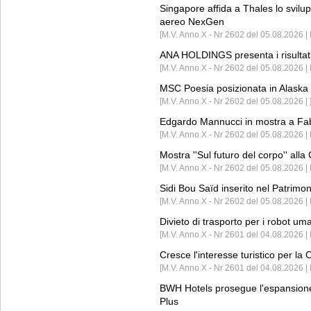
Singapore affida a Thales lo svilup
aereo NexGen
[M.V. Anno X - Nr 2602 del 05.08.2026 
ANA HOLDINGS presenta i risultati 
[M.V. Anno X - Nr 2602 del 05.08.2026 
MSC Poesia posizionata in Alaska 
[M.V. Anno X - Nr 2602 del 05.08.2026 | 
Edgardo Mannucci in mostra a Fab
[M.V. Anno X - Nr 2602 del 05.08.2026 | 
Mostra ''Sul futuro del corpo'' all
[M.V. Anno X - Nr 2602 del 05.08.2026 
Sidi Bou Saïd inserito nel Patri
[M.V. Anno X - Nr 2602 del 05.08.2026 
Divieto di trasporto per i robot um
[M.V. Anno X - Nr 2601 del 04.08.2026 
Cresce l'interesse turistico per l
[M.V. Anno X - Nr 2601 del 04.08.2026 | 
BWH Hotels prosegue l'espansione 
Plus