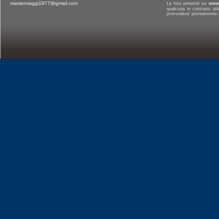
masterviaggi1977@gmail.com
Le foto presenti su
www.
qualcosa in contrario al
provvedera' prontamente a