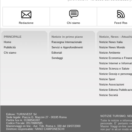
Redazione
Chi siamo
Feed Rss
PRINCIPALE
Notizie in primo piano
Notizie, News - Attualit
Home
Rassegna Internazionale
Notizie News Italia
Pubblicità
Servizi e Approfondimenti
Notizie News Mondo
Chi siamo
Editoriali
Notizie Ambiente
Sondaggi
Notizie Economia e Finan
Notizie Internet e Informat
Notizie Scienza e Salute
Notizie Gossip e personag
Notizie Sport
Notizie Associazioni
Notizie Editoria Pubblicazi
Notizie Società
Editore: TURINVEST Srl
NOTIZIE TURISMO, NE
Sede legale: Piazza G. Mazzini 27 - 00195 Roma
Partita Iva nr. 01368541007
Tutte le notizie e informa
Codice Fiscale: 05179980585
personale. E' pertanto vi
Masterviaggi on line - Aut. Trib. Roma n. 330 del 19/07/2000
Master Viaggi on-line senz
Direttore responsabile: IVANO CAMPONESCHI
non puo' in alcun modo es