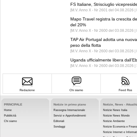
FS Italiane, Strisciuglio vicepresi
[M.V. Anno X - Nr 2601 del 04.08.2026 | 
Mapo Travel registra la crescita d
del 20%
[M.V. Anno X - Nr 2600 del 03.08.2026 | 
TAP Air Portugal adotta una nuova t
peso della flotta
[M.V. Anno X - Nr 2600 del 03.08.2026 
Uganda ufficialmente libera dall’Eb
[M.V. Anno X - Nr 2600 del 03.08.2026 |
Redazione
Chi siamo
Feed Rss
PRINCIPALE
Notizie in primo piano
Notizie, News - Attualit
Home
Rassegna Internazionale
Notizie News Italia
Pubblicità
Servizi e Approfondimenti
Notizie News Mondo
Chi siamo
Editoriali
Notizie Ambiente
Sondaggi
Notizie Economia e Finan
Notizie Internet e Informat