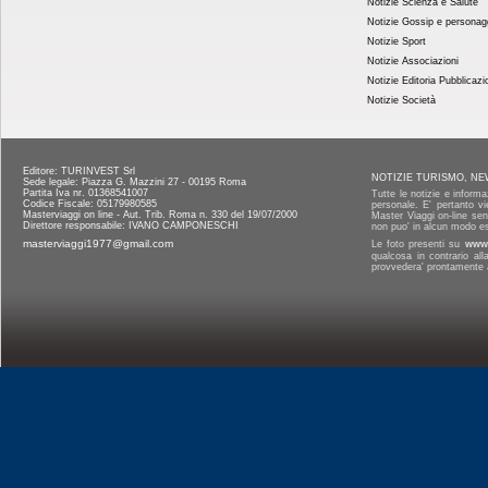
Notizie Scienza e Salute
Notizie Gossip e personag
Notizie Sport
Notizie Associazioni
Notizie Editoria Pubblicazi
Notizie Società
Editore: TURINVEST Srl
NOTIZIE TURISMO, NE
Sede legale: Piazza G. Mazzini 27 - 00195 Roma
Partita Iva nr. 01368541007
Tutte le notizie e informa
Codice Fiscale: 05179980585
personale. E' pertanto vi
Masterviaggi on line - Aut. Trib. Roma n. 330 del 19/07/2000
Master Viaggi on-line senz
Direttore responsabile: IVANO CAMPONESCHI
non puo' in alcun modo es
masterviaggi1977@gmail.com
Le foto presenti su
www.
qualcosa in contrario al
provvedera' prontamente a