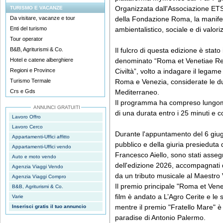
Organizzata dall'Associazione E
TURISMO E VACANZE
Da visitare, vacanze e tour
della Fondazione Roma, la manifes
Enti del turismo
ambientalistico, sociale e di valoriz
Tour operator
B&B, Agriturismi & Co.
Il fulcro di questa edizione è stat
Hotel e catene alberghiere
denominato “Roma et Venetiae Re
Regioni e Province
Civiltà”, volto a indagare il legame
Turismo Termale
Roma e Venezia, considerate le due
Crs e Gds
Mediterraneo.
Il programma ha compreso lungom
ANNUNCI GRATUITI
di una durata entro i 25 minuti e c
Lavoro Offro
Lavoro Cerco
Durante l'appuntamento del 6 giug
Appartamenti-Uffici affitto
pubblico e della giuria presieduta 
Appartamenti-Uffici vendo
Francesco Aiello, sono stati assegna
Auto e moto vendo
dell'edizione 2026, accompagnati 
Agenzia Viaggi Vendo
da un tributo musicale al Maestro
Agenzia Viaggi Compro
Il premio principale "Roma et Vene
B&B, Agriturismi & Co.
film è andato a L’Agro Cerite e l
Varie
mentre il premio "Fratello Mare" è
Inserisci gratis il tuo annuncio
paradise di Antonio Palermo.