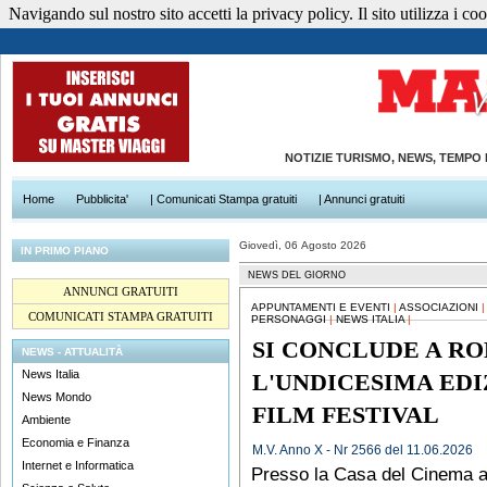
Navigando sul nostro sito accetti la privacy policy. Il sito utilizza i cook
NOTIZIE TURISMO, NEWS, TEMPO
Home
Pubblicita'
| Comunicati Stampa gratuiti
| Annunci gratuiti
Giovedì, 06 Agosto 2026
IN PRIMO PIANO
NEWS DEL GIORNO
ANNUNCI GRATUITI
APPUNTAMENTI E EVENTI
|
ASSOCIAZIONI
COMUNICATI STAMPA GRATUITI
PERSONAGGI
|
NEWS ITALIA
|
SI CONCLUDE A R
NEWS - ATTUALITÀ
News Italia
L'UNDICESIMA ED
News Mondo
FILM FESTIVAL
Ambiente
Economia e Finanza
M.V. Anno X - Nr 2566 del 11.06.2026
Internet e Informatica
Presso la Casa del Cinema as