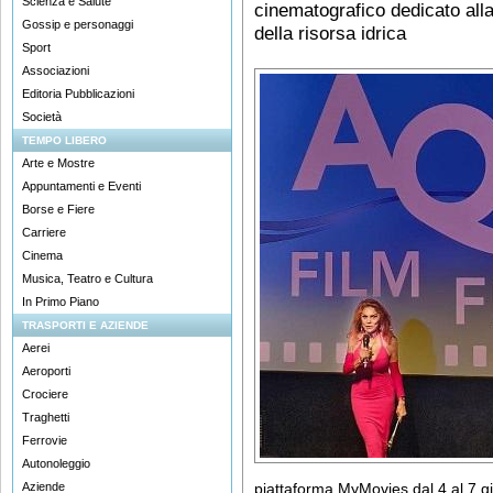
Scienza e Salute
cinematografico dedicato alla
Gossip e personaggi
della risorsa idrica
Sport
Associazioni
Editoria Pubblicazioni
Società
TEMPO LIBERO
Arte e Mostre
Appuntamenti e Eventi
Borse e Fiere
Carriere
Cinema
Musica, Teatro e Cultura
In Primo Piano
TRASPORTI E AZIENDE
Aerei
Aeroporti
Crociere
Traghetti
Ferrovie
Autonoleggio
Aziende
piattaforma MyMovies dal 4 al 7 g