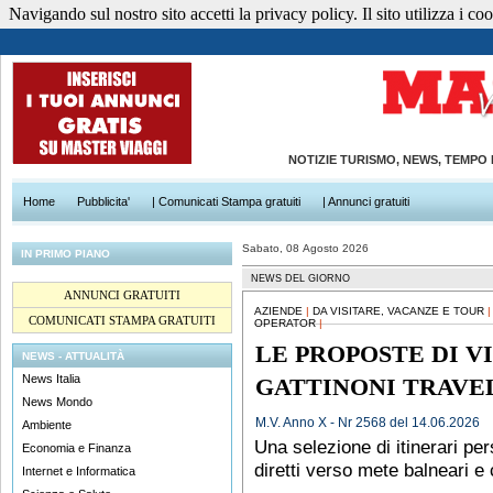
Navigando sul nostro sito accetti la privacy policy. Il sito utilizza i cook
NOTIZIE TURISMO, NEWS, TEMPO
Home
Pubblicita'
| Comunicati Stampa gratuiti
| Annunci gratuiti
Sabato, 08 Agosto 2026
IN PRIMO PIANO
NEWS DEL GIORNO
ANNUNCI GRATUITI
AZIENDE
|
DA VISITARE, VACANZE E TOUR
COMUNICATI STAMPA GRATUITI
OPERATOR
|
LE PROPOSTE DI V
NEWS - ATTUALITÀ
News Italia
GATTINONI TRAVEL
News Mondo
M.V. Anno X - Nr 2568 del 14.06.2026
Ambiente
Una selezione di itinerari per
Economia e Finanza
diretti verso mete balneari e
Internet e Informatica