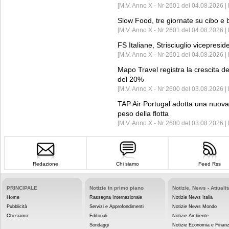
[M.V. Anno X - Nr 2601 del 04.08.2026 
Slow Food, tre giornate su cibo e b
[M.V. Anno X - Nr 2601 del 04.08.2026 | 
FS Italiane, Strisciuglio vicepresi
[M.V. Anno X - Nr 2601 del 04.08.2026 | 
Mapo Travel registra la crescita d
del 20%
[M.V. Anno X - Nr 2600 del 03.08.2026 | 
TAP Air Portugal adotta una nuova t
peso della flotta
[M.V. Anno X - Nr 2600 del 03.08.2026 
Redazione
Chi siamo
Feed Rss
PRINCIPALE
Notizie in primo piano
Notizie, News - Attualit
Home
Rassegna Internazionale
Notizie News Italia
Pubblicità
Servizi e Approfondimenti
Notizie News Mondo
Chi siamo
Editoriali
Notizie Ambiente
Sondaggi
Notizie Economia e Finan