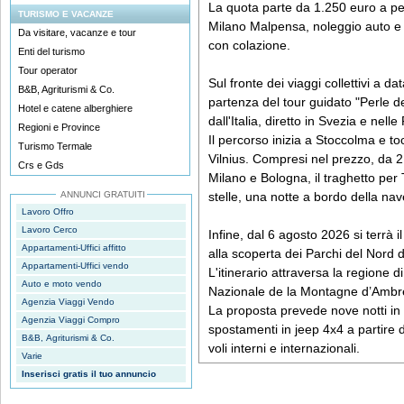
La quota parte da 1.250 euro a pe
TURISMO E VACANZE
Milano Malpensa, noleggio auto e se
Da visitare, vacanze e tour
con colazione.
Enti del turismo
Tour operator
Sul fronte dei viaggi collettivi a da
B&B, Agriturismi & Co.
partenza del tour guidato "Perle
Hotel e catene alberghiere
dall'Italia, diretto in Svezia e nell
Regioni e Province
Il percorso inizia a Stoccolma e to
Turismo Termale
Vilnius. Compresi nel prezzo, da 2
Crs e Gds
Milano e Bologna, il traghetto per Ta
ANNUNCI GRATUITI
stelle, una notte a bordo della na
Lavoro Offro
Lavoro Cerco
Infine, dal 6 agosto 2026 si terrà il
Appartamenti-Uffici affitto
alla scoperta dei Parchi del Nord
Appartamenti-Uffici vendo
L'itinerario attraversa la regione d
Auto e moto vendo
Nazionale de la Montagne d’Ambr
Agenzia Viaggi Vendo
La proposta prevede nove notti in ho
Agenzia Viaggi Compro
spostamenti in jeep 4x4 a partire
B&B, Agriturismi & Co.
voli interni e internazionali.
Varie
Inserisci gratis il tuo annuncio