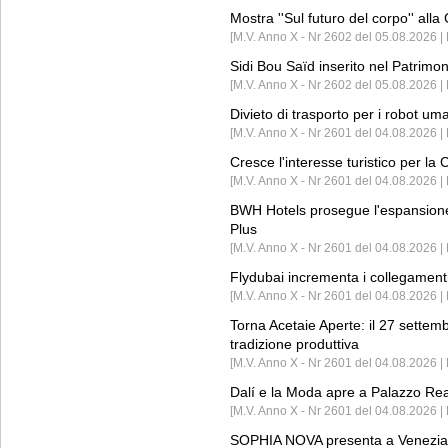
Mostra ''Sul futuro del corpo'' all
[M.V. Anno X - Nr 2602 del 05.08.2026 
Sidi Bou Saïd inserito nel Patri
[M.V. Anno X - Nr 2602 del 05.08.2026 
Divieto di trasporto per i robot um
[M.V. Anno X - Nr 2601 del 04.08.2026 
Cresce l'interesse turistico per l
[M.V. Anno X - Nr 2601 del 04.08.2026 | 
BWH Hotels prosegue l'espansione 
Plus
[M.V. Anno X - Nr 2601 del 04.08.2026 | 
Flydubai incrementa i collegamenti
[M.V. Anno X - Nr 2601 del 04.08.2026 | 
Torna Acetaie Aperte: il 27 settem
tradizione produttiva
[M.V. Anno X - Nr 2601 del 04.08.2026 | 
Dalí e la Moda apre a Palazzo Re
[M.V. Anno X - Nr 2601 del 04.08.2026 | 
SOPHIA NOVA presenta a Venezia 