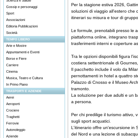
Scienza e Salute
Per la stagione estiva 2026, Gattin
Gossip e personaggi
soluzioni di viaggio all'estero ch
Sport
itinerari su misura e tour di gruppo
Associazioni
Editoria Pubblicazioni
Le formule, prenotabili presso le 
Società
piattaforma online, integrano traspo
TEMPO LIBERO
trasferimenti interni e coperture as
Arte e Mostre
Appuntamenti e Eventi
Tra le opzioni disponibili figura l'i
Borse e Fiere
costiera settentrionale di Gournes,
Carriere
Il pacchetto include il volo da Mila
Cinema
pernottamenti in hotel a quattro ste
Musica, Teatro e Cultura
Palazzo di Cnosso e il Museo Arche
In Primo Piano
tramonto.
TRASPORTI E AZIENDE
La soluzione per due adulti e un
Aerei
a persona.
Aeroporti
Crociere
Per chi predilige il turismo attivo,
Traghetti
sugli sport acquatici.
Ferrovie
L'itinerario offre un'escursione i
Autonoleggio
del Nord e una lezione di subacqu
Aziende