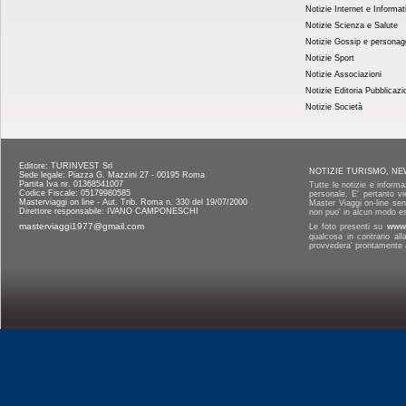
Notizie Internet e Informat
Notizie Scienza e Salute
Notizie Gossip e personag
Notizie Sport
Notizie Associazioni
Notizie Editoria Pubblicazi
Notizie Società
Editore: TURINVEST Srl
NOTIZIE TURISMO, NE
Sede legale: Piazza G. Mazzini 27 - 00195 Roma
Partita Iva nr. 01368541007
Tutte le notizie e informa
Codice Fiscale: 05179980585
personale. E' pertanto vi
Masterviaggi on line - Aut. Trib. Roma n. 330 del 19/07/2000
Master Viaggi on-line senz
Direttore responsabile: IVANO CAMPONESCHI
non puo' in alcun modo es
masterviaggi1977@gmail.com
Le foto presenti su
www.
qualcosa in contrario al
provvedera' prontamente a