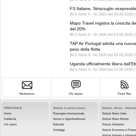
FS Italiane, Strisciuglio vicepresi
[M.V. Anno X - Nr 2601 del 04.08.2026 | 
Mapo Travel registra la crescita d
del 20%
[M.V. Anno X - Nr 2600 del 03.08.2026 | 
TAP Air Portugal adotta una nuova t
peso della flotta
[M.V. Anno X - Nr 2600 del 03.08.2026 
Uganda ufficialmente libera dall’Eb
[M.V. Anno X - Nr 2600 del 03.08.2026 |
Redazione
Chi siamo
Feed Rss
PRINCIPALE
Notizie in primo piano
Notizie, News - Attualit
Home
Rassegna Internazionale
Notizie News Italia
Pubblicità
Servizi e Approfondimenti
Notizie News Mondo
Chi siamo
Editoriali
Notizie Ambiente
Sondaggi
Notizie Economia e Finan
Notizie Internet e Informat