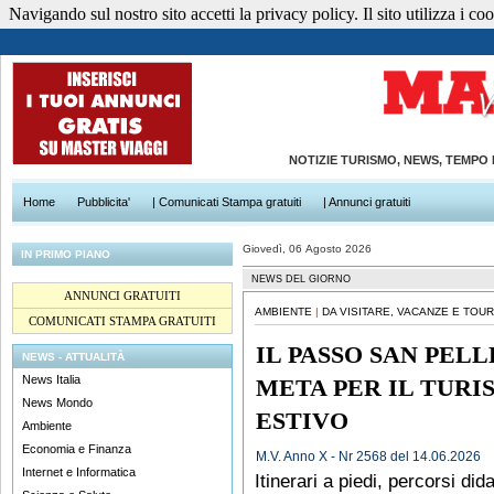
Navigando sul nostro sito accetti la privacy policy. Il sito utilizza i cook
NOTIZIE TURISMO, NEWS, TEMPO
Home
Pubblicita'
| Comunicati Stampa gratuiti
| Annunci gratuiti
Giovedì, 06 Agosto 2026
IN PRIMO PIANO
NEWS DEL GIORNO
ANNUNCI GRATUITI
AMBIENTE
|
DA VISITARE, VACANZE E TOUR
COMUNICATI STAMPA GRATUITI
IL PASSO SAN PEL
NEWS - ATTUALITÀ
News Italia
META PER IL TURI
News Mondo
ESTIVO
Ambiente
Economia e Finanza
M.V. Anno X - Nr 2568 del 14.06.2026
Internet e Informatica
Itinerari a piedi, percorsi did