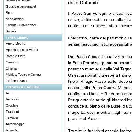
Scienza e Salute
delle Dolomiti
Gossip e personaggi
Sport
Il Passo San Pellegrino si qualific
Associazioni
estive, ai fine settimana o alle git
Editoria Pubblicazioni
contesto che unisce natura, sicur
Società
Il territorio, parte del patrimonio 
TEMPO LIBERO
Arte e Mostre
sentieri escursionistici accessibili 
Appuntamenti e Eventi
Borse e Fiere
Dal Passo è possibile utilizzare l
Carriere
la Baita Paradiso, punto panorami
Cinema
possono muoversi nella Val Tegno
Musica, Teatro e Cultura
Gli escursionisti più esperti hanno 
In Primo Piano
fino al Rifugio Passo Selle, dove 
risalenti alla Prima Guerra Mondial
TRASPORTI E AZIENDE
Aerei
confine tra l'Italia e l'Impero aust
Aeroporti
Per quanto riguarda gli itinerari le
Crociere
conduce al piano delle Buse, da cui
Traghetti
rifugio Laresei, mentre i laghi San
Ferrovie
pressi del Passo.
Autonoleggio
Aziende
Tramite la funivia si accede inoltre