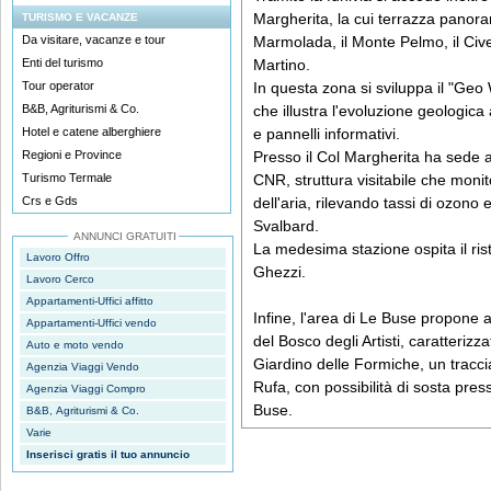
Margherita, la cui terrazza panoram
TURISMO E VACANZE
Da visitare, vacanze e tour
Marmolada, il Monte Pelmo, il Civet
Enti del turismo
Martino.
Tour operator
In questa zona si sviluppa il "Geo W
B&B, Agriturismi & Co.
che illustra l'evoluzione geologica 
Hotel e catene alberghiere
e pannelli informativi.
Regioni e Province
Presso il Col Margherita ha sede a
Turismo Termale
CNR, struttura visitabile che monit
Crs e Gds
dell'aria, rilevando tassi di ozono e
Svalbard.
ANNUNCI GRATUITI
La medesima stazione ospita il rist
Lavoro Offro
Ghezzi.
Lavoro Cerco
Appartamenti-Uffici affitto
Infine, l'area di Le Buse propone at
Appartamenti-Uffici vendo
del Bosco degli Artisti, caratterizza
Auto e moto vendo
Giardino delle Formiche, un traccia
Agenzia Viaggi Vendo
Rufa, con possibilità di sosta press
Agenzia Viaggi Compro
Buse.
B&B, Agriturismi & Co.
Varie
Inserisci gratis il tuo annuncio