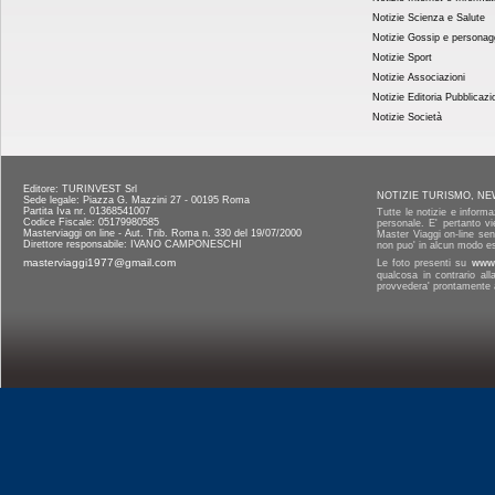
Notizie Scienza e Salute
Notizie Gossip e personag
Notizie Sport
Notizie Associazioni
Notizie Editoria Pubblicazi
Notizie Società
Editore: TURINVEST Srl
NOTIZIE TURISMO, NE
Sede legale: Piazza G. Mazzini 27 - 00195 Roma
Partita Iva nr. 01368541007
Tutte le notizie e informa
Codice Fiscale: 05179980585
personale. E' pertanto vi
Masterviaggi on line - Aut. Trib. Roma n. 330 del 19/07/2000
Master Viaggi on-line senz
Direttore responsabile: IVANO CAMPONESCHI
non puo' in alcun modo es
masterviaggi1977@gmail.com
Le foto presenti su
www.
qualcosa in contrario al
provvedera' prontamente a