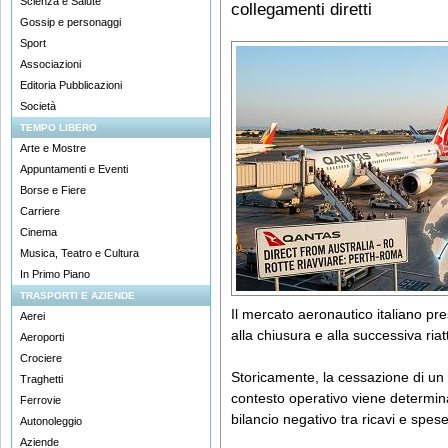
Scienza e Salute
collegamenti diretti
Gossip e personaggi
Sport
Associazioni
Editoria Pubblicazioni
Società
TEMPO LIBERO
Arte e Mostre
Appuntamenti e Eventi
Borse e Fiere
Carriere
Cinema
Musica, Teatro e Cultura
In Primo Piano
TRASPORTI E AZIENDE
Il mercato aeronautico italiano pre
Aerei
alla chiusura e alla successiva riat
Aeroporti
Crociere
Storicamente, la cessazione di un
Traghetti
contesto operativo viene determina
Ferrovie
bilancio negativo tra ricavi e spese
Autonoleggio
Aziende