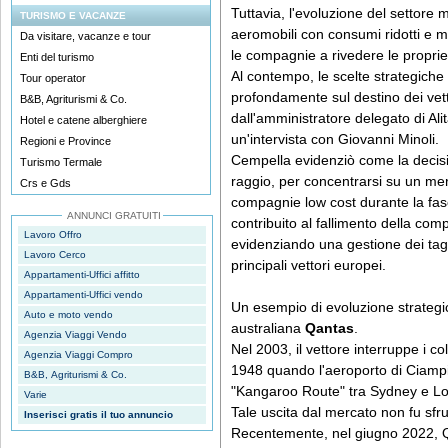
Tuttavia, l'evoluzione del settore 
TURISMO E VACANZE
aeromobili con consumi ridotti e m
Da visitare, vacanze e tour
le compagnie a rivedere le proprie
Enti del turismo
Al contempo, le scelte strategiche 
Tour operator
profondamente sul destino dei ve
B&B, Agriturismi & Co.
dall'amministratore delegato di Alit
Hotel e catene alberghiere
un'intervista con Giovanni Minoli.
Regioni e Province
Cempella evidenziò come la decisi
Turismo Termale
raggio, per concentrarsi su un mer
Crs e Gds
compagnie low cost durante la fas
ANNUNCI GRATUITI
contribuito al fallimento della com
Lavoro Offro
evidenziando una gestione dei tagl
Lavoro Cerco
principali vettori europei.
Appartamenti-Uffici affitto
Appartamenti-Uffici vendo
Un esempio di evoluzione strategi
Auto e moto vendo
australiana
Qantas
.
Agenzia Viaggi Vendo
Nel 2003, il vettore interruppe i c
Agenzia Viaggi Compro
1948 quando l'aeroporto di Ciamp
B&B, Agriturismi & Co.
"Kangaroo Route" tra Sydney e L
Varie
Tale uscita dal mercato non fu sfrut
Inserisci gratis il tuo annuncio
Recentemente, nel giugno 2022, Qan