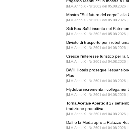
Edgardo Mannucci in mostra a Fab
[M.V. Anno X - Nr 2602 del 05.08.2026 | 
Mostra ''Sul futuro del corpo'' all
[M.V. Anno X - Nr 2602 del 05.08.2026 
Sidi Bou Saïd inserito nel Patri
[M.V. Anno X - Nr 2602 del 05.08.2026 
Divieto di trasporto per i robot um
[M.V. Anno X - Nr 2601 del 04.08.2026 
Cresce l'interesse turistico per l
[M.V. Anno X - Nr 2601 del 04.08.2026 | 
BWH Hotels prosegue l'espansione 
Plus
[M.V. Anno X - Nr 2601 del 04.08.2026 | 
Flydubai incrementa i collegamenti
[M.V. Anno X - Nr 2601 del 04.08.2026 | 
Torna Acetaie Aperte: il 27 settem
tradizione produttiva
[M.V. Anno X - Nr 2601 del 04.08.2026 | 
Dalí e la Moda apre a Palazzo Re
[M.V. Anno X - Nr 2601 del 04.08.2026 | 