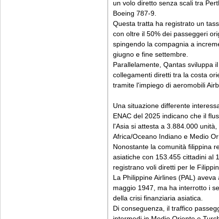
un volo diretto senza scali tra P
Boeing 787-9.
Questa tratta ha registrato un tas
con oltre il 50% dei passeggeri orig
spingendo la compagnia a incremen
giugno e fine settembre.
Parallelamente, Qantas sviluppa il
collegamenti diretti tra la costa o
tramite l'impiego di aeromobili A
Una situazione differente interessa
ENAC del 2025 indicano che il flus
l'Asia si attesta a 3.884.000 unità
Africa/Oceano Indiano e Medio Or
Nonostante la comunità filippina res
asiatiche con 153.455 cittadini al 1
registrano voli diretti per le Filippin
La Philippine Airlines (PAL) aveva
maggio 1947, ma ha interrotto i serv
della crisi finanziaria asiatica.
Di conseguenza, il traffico passegg
intermedi in Medio Oriente e Turchia