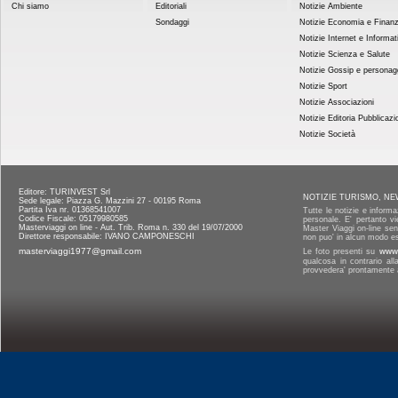
Chi siamo
Editoriali
Notizie Ambiente
Sondaggi
Notizie Economia e Finan
Notizie Internet e Informat
Notizie Scienza e Salute
Notizie Gossip e personag
Notizie Sport
Notizie Associazioni
Notizie Editoria Pubblicazi
Notizie Società
Editore: TURINVEST Srl
NOTIZIE TURISMO, NE
Sede legale: Piazza G. Mazzini 27 - 00195 Roma
Partita Iva nr. 01368541007
Tutte le notizie e informa
Codice Fiscale: 05179980585
personale. E' pertanto vi
Masterviaggi on line - Aut. Trib. Roma n. 330 del 19/07/2000
Master Viaggi on-line senz
Direttore responsabile: IVANO CAMPONESCHI
non puo' in alcun modo es
masterviaggi1977@gmail.com
Le foto presenti su
www.
qualcosa in contrario al
provvedera' prontamente a