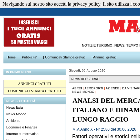
Navigando sul nostro sito accetti la privacy policy. Il sito utilizza i cook
NOTIZIE TURISMO, NEWS, TEMPO
Home
Pubblicita'
| Comunicati Stampa gratuiti
| Annunci gratuiti
Giovedì, 06 Agosto 2026
IN PRIMO PIANO
NEWS DEL GIORNO
ANNUNCI GRATUITI
AEREI
|
AEROPORTI
|
AZIENDE
|
DA VISITA
COMUNICATI STAMPA GRATUITI
NEWS MONDO
|
ANALSI DEL MERC
NEWS - ATTUALITÀ
News Italia
ITALIANO E DINAM
News Mondo
LUNGO RAGGIO
Ambiente
Economia e Finanza
M.V. Anno X - Nr 2580 del 30.06.2026
Internet e Informatica
Fattori operativi e storici ne